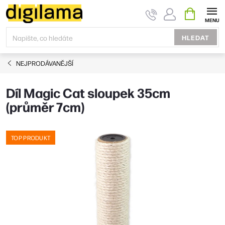
Přejít
NÁKUPNÍ
KOŠÍK
na
obsah
HLEDAT
NEJPRODÁVANĚJŠÍ
Díl Magic Cat sloupek 35cm
(průměr 7cm)
TOP PRODUKT