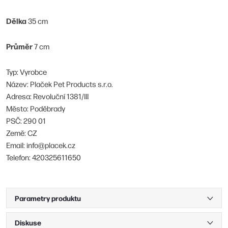
Dělka
35 cm
Průměr
7 cm
Typ: Vyrobce
Název: Plaček Pet Products s.r.o.
Adresa: Revoluční 1381/III
Město: Poděbrady
PSČ: 290 01
Země: CZ
Email: info@placek.cz
Telefon: 420325611650
Parametry produktu
Diskuse