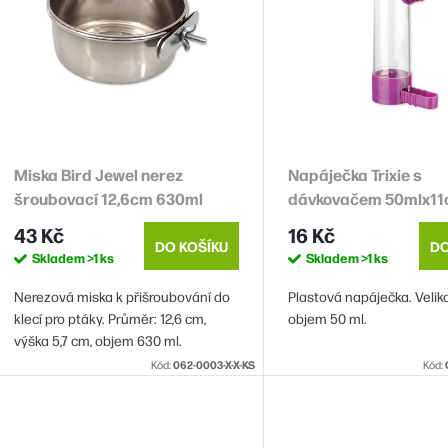
p
s
o
p
d
u
o
k
Miska Bird Jewel nerez
Napáječka Trixie s
d
šroubovací 12,6cm 630ml
dávkovačem 50mlx1
u
ů
43 Kč
16 Kč
k
DO KOŠÍKU
DO
Skladem
>1 ks
Skladem
>1 ks
Nerezová miska k přišroubování do
Plastová napáječka. Veliko
ů
klecí pro ptáky. Průměr: 12,6 cm,
objem 50 ml.
výška 5,7 cm, objem 630 ml.
Kód:
062-0003-X-X-KS
Kód: