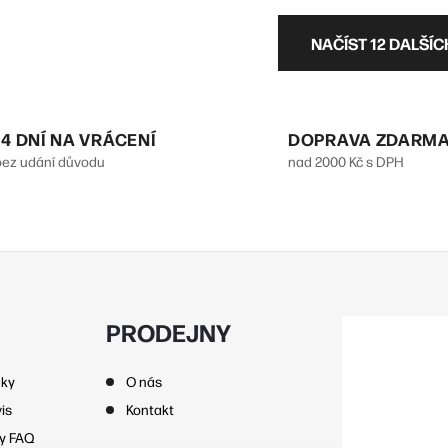
O
NAČÍST 12 DALŠÍ
v
á
14 DNÍ NA VRÁCENÍ
DOPRAVA ZDARM
bez udání důvodu
nad 2000 Kč s DPH
d
a
c
p
PRODEJNY
nky
O nás
v
is
Kontakt
k
zy FAQ