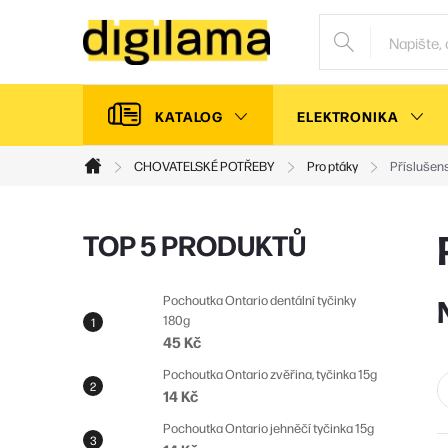
Přejít
na
obsah
KATALOG
ELEKTRONIKA
CHOVATELSKÉ POTŘEBY
Pro ptáky
Příslušens
Domů
P
TOP 5 PRODUKTŮ
o
s
Pochoutka Ontario dentální tyčinky
180g
t
45 Kč
r
Pochoutka Ontario zvěřina, tyčinka 15g
a
14 Kč
n
Pochoutka Ontario jehněčí tyčinka 15g