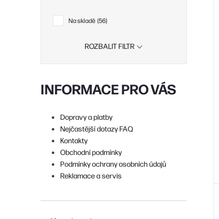
i
r
Na skladě
56
ROZBALIT FILTR
r
INFORMACE PRO VÁS
t
Dopravy a platby
Nejčastější dotazy FAQ
t
Kontakty
Obchodní podmínky
Podmínky ochrany osobních údajů
Reklamace a servis