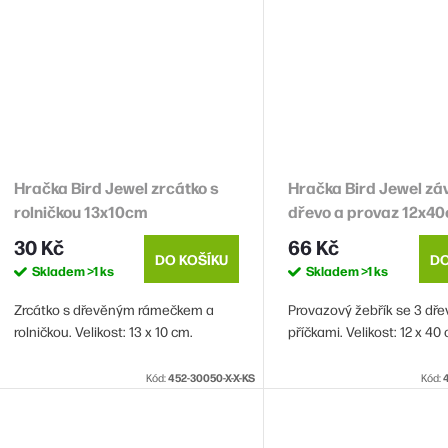
Hračka Bird Jewel zrcátko s
Hračka Bird Jewel z
rolničkou 13x10cm
dřevo a provaz 12x4
30 Kč
66 Kč
DO KOŠÍKU
DO
Skladem
>1 ks
Skladem
>1 ks
Zrcátko s dřevěným rámečkem a
Provazový žebřík se 3 dř
rolničkou. Velikost: 13 x 10 cm.
příčkami. Velikost: 12 x 40
Kód:
452-30050-X-X-KS
Kód: