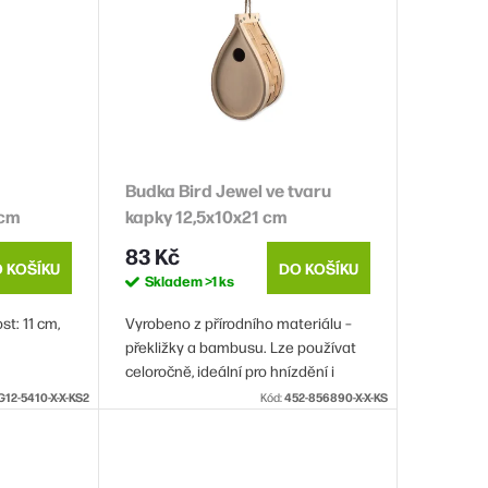
Budka Bird Jewel ve tvaru
1cm
kapky 12,5x10x21 cm
83 Kč
 KOŠÍKU
DO KOŠÍKU
Skladem
>1 ks
st: 11 cm,
Vyrobeno z přírodního materiálu –
překližky a bambusu. Lze používat
celoročně, ideální pro hnízdění i
krmení.
G12-5410-X-X-KS2
Kód:
452-856890-X-X-KS