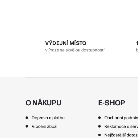
l
VÝDEJNÍ MÍSTO
v Praze se skvělou dostupností
Z
í
á
p
O NÁKUPU
E-SHOP
r
a
Doprava a platba
Obchodní podmí
t
Vrácení zboží
Reklamace a serv
í
Nejčastější dota