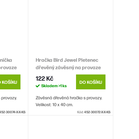
lnička
Hračka Bird Jewel Pletenec
provaze
dřevěný závěsný na provaze
10x40cm
122 Kč
 KOŠÍKU
DO KOŠÍKU
Skladem
>1 ks
 provazy.
Závěsná dřevěná hračka s provazy.
Velikost: 10 x 40 cm.
452-30074-X-X-KS
Kód:
452-30072-X-X-KS