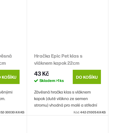
ávěsná
Hračka Epic Pet klas s
0cm
vláknem kapok 22cm
43 Kč
 KOŠÍKU
DO KOŠÍKU
Skladem
>1 ks
evěnými
Závěsná hračka klas s vláknem
 cm.
kapok (duté vlákno ze semen
stromu) vhodná pro malé a střední
exotické ptactvo.
452-30030-X-X-KS
Kód:
442-21005-X-X-KS