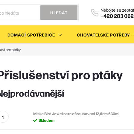
HLEDAT
+420 283 062
DOMÁCÍ SPOTŘEBIČE
CHOVATELSKÉ POTŘEBY
tví pro ptáky
Příslušenství pro ptáky
Nejprodávanější
Miska Bird Jewel nerez šroubovací 12,6cm 630ml
Skladem