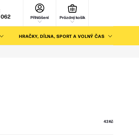
NÁKUPNÍ
KOŠÍK
 062
Přihlášení
Prázdný košík
HRAČKY, DÍLNA, SPORT A VOLNÝ ČAS
AKC
43 Kč