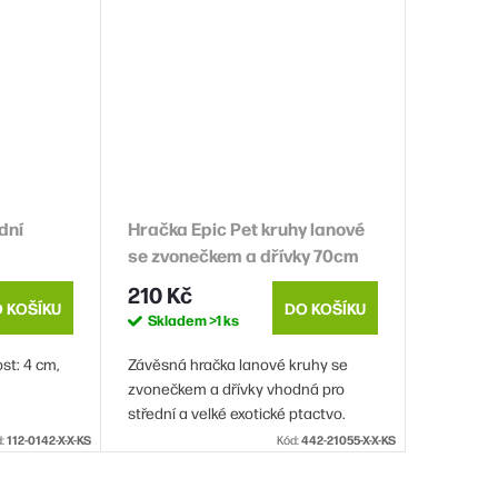
dní
Hračka Epic Pet kruhy lanové
se zvonečkem a dřívky 70cm
210 Kč
 KOŠÍKU
DO KOŠÍKU
Skladem
>1 ks
st: 4 cm,
Závěsná hračka lanové kruhy se
zvonečkem a dřívky vhodná pro
střední a velké exotické ptactvo.
Vyrobeno ze dřeva sečuánského
d:
112-0142-X-X-KS
Kód:
442-21055-X-X-KS
pepře, bavlny a železa.