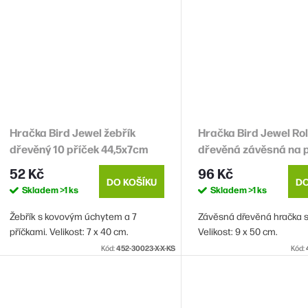
Hračka Bird Jewel žebřík
Hračka Bird Jewel Ro
dřevěný 10 příček 44,5x7cm
dřevěná závěsná na 
9x50cm
52 Kč
96 Kč
DO KOŠÍKU
DO
Skladem
>1 ks
Skladem
>1 ks
Žebřík s kovovým úchytem a 7
Závěsná dřevěná hračka s
příčkami. Velikost: 7 x 40 cm.
Velikost: 9 x 50 cm.
Kód:
452-30023-X-X-KS
Kód: