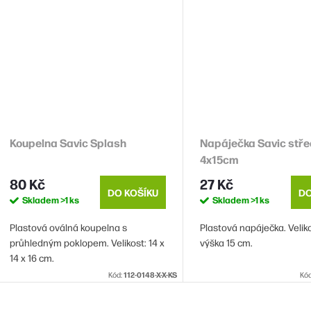
Koupelna Savic Splash
Napáječka Savic stře
4x15cm
80 Kč
27 Kč
DO KOŠÍKU
DO
Skladem
>1 ks
Skladem
>1 ks
Plastová oválná koupelna s
Plastová napáječka. Veliko
průhledným poklopem. Velikost: 14 x
výška 15 cm.
14 x 16 cm.
Kód:
112-0148-X-X-KS
Kó