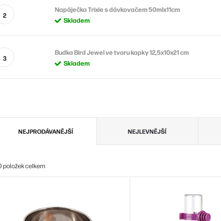
Napáječka Trixie s dávkovačem 50mlx11cm
Skladem
Budka Bird Jewel ve tvaru kapky 12,5x10x21 cm
Skladem
Ř
NEJPRODÁVANĚJŠÍ
NEJLEVNĚJŠÍ
a
z
0
položek celkem
e
V
n
ý
p