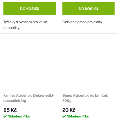
DO KOŠÍKU
DO KOŠÍKU
Tyčinky s ovocem pro velké
Červené proso pro exoty.
papoušky.
Krmivo Avicentra Deluxe velký
Směs Avicentra do krmítek
papoušek 1kg
500g
85 Kč
20 Kč
Skladem
>1 ks
Skladem
>1 ks