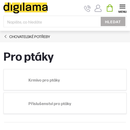
Přejít
NÁKUPNÍ
KOŠÍK
na
obsah
HLEDAT
CHOVATELSKÉ POTŘEBY
Pro ptáky
Krmivo pro ptáky
Příslušenství pro ptáky