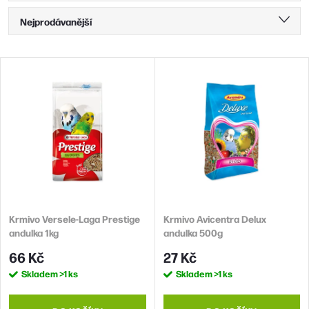
Ř
Nejprodávanější
a
Nejlevnější
z
V
Nejdražší
e
ý
n
Abecedně
p
í
i
p
s
r
p
o
r
d
Krmivo Versele-Laga Prestige
Krmivo Avicentra Delux
o
andulka 1kg
andulka 500g
u
d
66 Kč
27 Kč
k
u
Skladem
>1 ks
Skladem
>1 ks
t
k