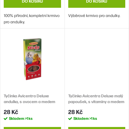
ů
t
DO KOŠÍKU
DO KOŠÍKU
ů
100% přírodní, kompletní krmivo
Výběrové krmivo pro andulky.
pro andulky.
Tyčinka Avicentra Deluxe
Tyčinka Avicentra Deluxe malý
andulka, s ovocem a medem
papoušek, s vitamíny a medem
2ks
2ks
28 Kč
28 Kč
Skladem
>1 ks
Skladem
>1 ks