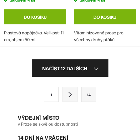
DO KOŠÍKU
DO KOŠÍKU
Plastová napáječka. Velikost: 11
Vitaminizované proso pro
cm, objem 50 ml.
všechny druhy ptáků.
O
NAČÍST 12 DALŠÍCH
v
l
S
1
14
á
t
d
r
VÝDEJNÍ MÍSTO
a
á
v Praze se skvělou dostupností
n
c
14 DNÍ NA VRÁCENÍ
k