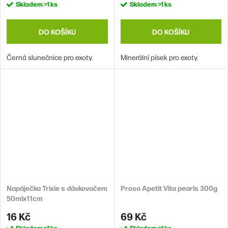
Skladem
>1 ks
Skladem
>1 ks
DO KOŠÍKU
DO KOŠÍKU
Černá slunečnice pro exoty.
Minerální písek pro exoty.
Napáječka Trixie s dávkovačem
Proso Apetit Vita pearls 300g
50mlx11cm
16 Kč
69 Kč
Skladem
>1 ks
Skladem
>1 ks