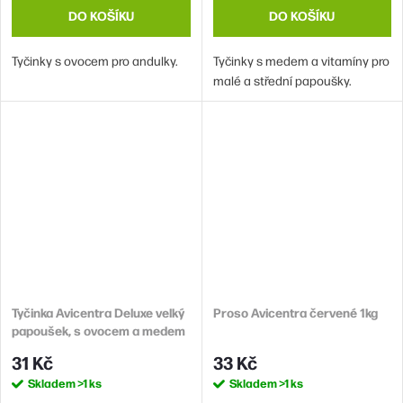
DO KOŠÍKU
DO KOŠÍKU
Tyčinky s ovocem pro andulky.
Tyčinky s medem a vitamíny pro
malé a střední papoušky.
Tyčinka Avicentra Deluxe velký
Proso Avicentra červené 1kg
papoušek, s ovocem a medem
2ks
31 Kč
33 Kč
Skladem
>1 ks
Skladem
>1 ks