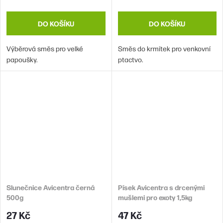
DO KOŠÍKU
DO KOŠÍKU
Výběrová směs pro velké
Směs do krmítek pro venkovní
papoušky.
ptactvo.
Slunečnice Avicentra černá
Písek Avicentra s drcenými
500g
mušlemi pro exoty 1,5kg
27 Kč
47 Kč