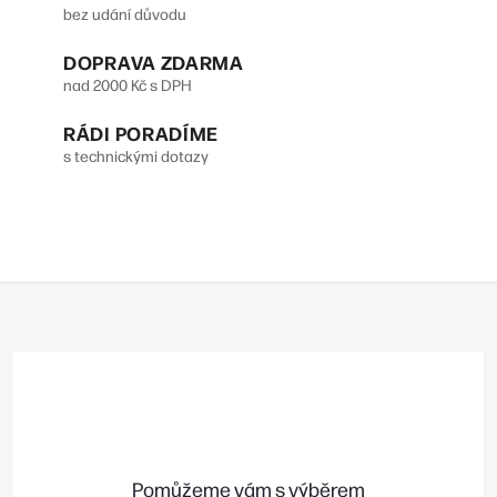
í
bez udání důvodu
o
p
DOPRAVA ZDARMA
v
r
nad 2000 Kč s DPH
á
v
n
RÁDI PORADÍME
s technickými dotazy
k
í
y
v
ý
Z
p
á
p
i
a
s
t
u
í