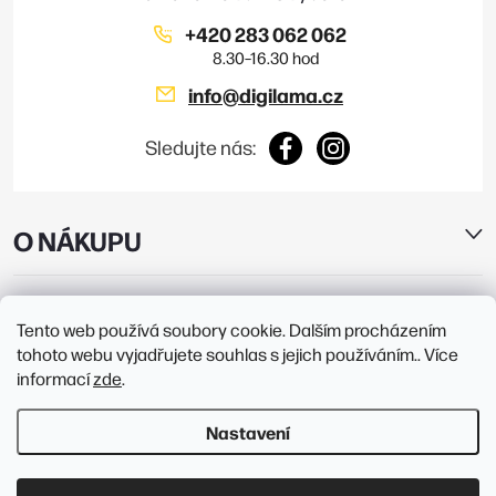
+420 283 062 062
info
@
digilama.cz
Sledujte nás:
O NÁKUPU
E-SHOP
Tento web používá soubory cookie. Dalším procházením
tohoto webu vyjadřujete souhlas s jejich používáním.. Více
PRODEJNY
informací
zde
.
Nastavení
Copyright 2026
Digilama
. Všechna práva vyhrazena.
Upravit nastavení
cookies