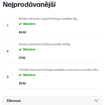
Nejprodávanější
Krmivo Versele-Laga Prestige andulka 1kg
Skladem
66 Kč
Krmivo Avicentra Delux andulka 500g
Skladem
27 Kč
Tyčinka Avicentra Deluxe andulka, s ovocem a medem 2ks
Skladem
28 Kč
Filtrovat