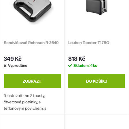
í
i
p
s
r
p
o
r
d
Sendvičovač Rohnson R-2640
Lauben Toaster T17BG
o
u
d
349 Kč
818 Kč
k
u
Vyprodáno
Skladem
>1 ks
t
k
ů
t
ZOBRAZIT
DO KOŠÍKU
ů
Toustovač - na 2 tousty,
čtvercové plotýnky, s
teflonovým povrchem, s
nepřilnavým povrchem,
součástí balení plotýnky
vhodné na grilování, s