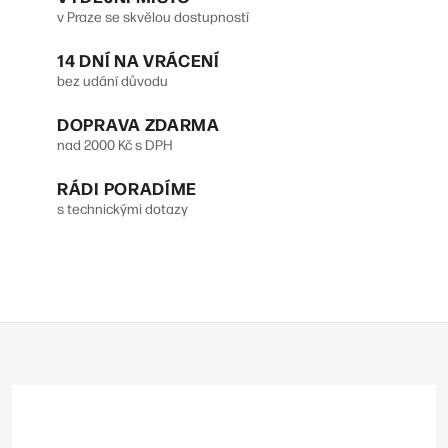
v Praze se skvělou dostupností
l
14 DNÍ NA VRÁCENÍ
á
bez udání důvodu
d
DOPRAVA ZDARMA
a
nad 2000 Kč s DPH
c
RÁDI PORADÍME
í
s technickými dotazy
p
r
v
Z
k
á
y
p
v
a