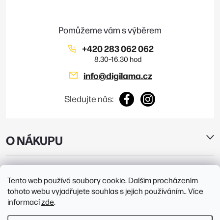
t
ý
í
p
i
+420 283 062 062
s
info
@
digilama.cz
u
Sledujte nás:
O NÁKUPU
E-SHOP
Tento web používá soubory cookie. Dalším procházením
tohoto webu vyjadřujete souhlas s jejich používáním.. Více
PRODEJNY
informací
zde
.