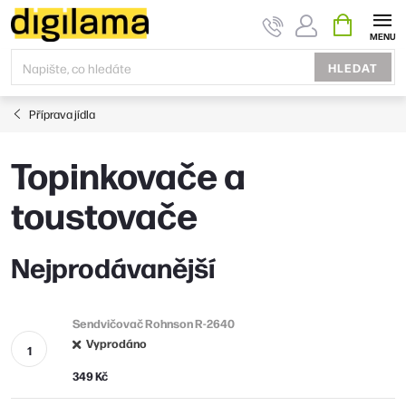
Přejít
NÁKUPNÍ
KOŠÍK
na
obsah
HLEDAT
Příprava jídla
Topinkovače a
toustovače
Nejprodávanější
Sendvičovač Rohnson R-2640
Vyprodáno
349 Kč