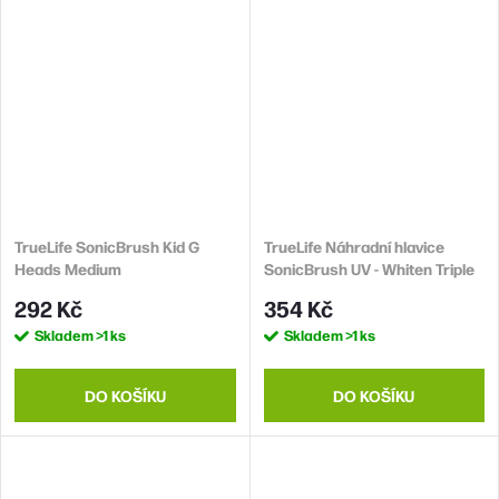
TrueLife SonicBrush Kid G
TrueLife Náhradní hlavice
Heads Medium
SonicBrush UV - Whiten Triple
Pack
292 Kč
354 Kč
Skladem
>1 ks
Skladem
>1 ks
DO KOŠÍKU
DO KOŠÍKU