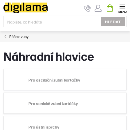
Přejít
NÁKUPNÍ
KOŠÍK
na
obsah
HLEDAT
Péče o zuby
Náhradní hlavice
Pro oscilační zubní kartáčky
Pro sonické zubní kartáčky
Pro ústní sprchy