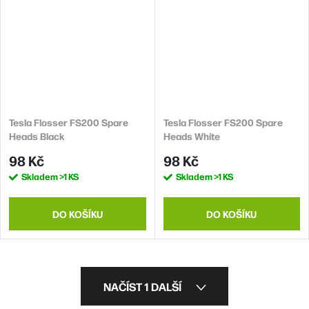
Tesla Flosser FS200 Spare
Tesla Flosser FS200 Spare
Heads Black
Heads White
98 Kč
98 Kč
Skladem
>1 KS
Skladem
>1 KS
DO KOŠÍKU
DO KOŠÍKU
O
NAČÍST 1 DALŠÍ
v