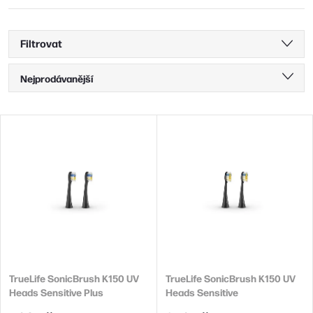
Filtrovat
Ř
Nejprodávanější
a
Nejlevnější
z
V
Nejdražší
e
ý
n
Abecedně
p
í
i
p
s
r
p
o
r
d
TrueLife SonicBrush K150 UV
TrueLife SonicBrush K150 UV
o
Heads Sensitive Plus
Heads Sensitive
u
d