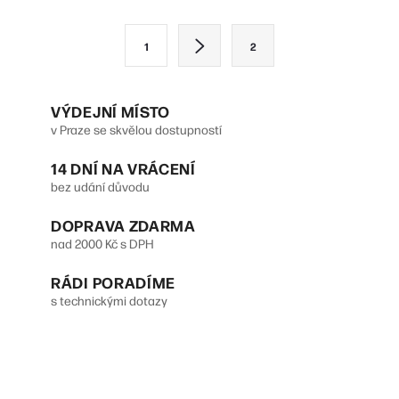
l
S
1
2
á
t
d
r
VÝDEJNÍ MÍSTO
a
á
v Praze se skvělou dostupností
n
c
14 DNÍ NA VRÁCENÍ
k
í
bez udání důvodu
o
p
DOPRAVA ZDARMA
v
r
nad 2000 Kč s DPH
á
v
n
RÁDI PORADÍME
s technickými dotazy
k
í
y
v