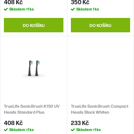
408 Kč
350 Kč
k
u
Skladem
>1 ks
Skladem
1 ks
t
k
ů
t
DO KOŠÍKU
DO KOŠÍKU
ů
TrueLife SonicBrush K150 UV
TrueLife SonicBrush Compact
Heads Standard Plus
Heads Black Whiten
408 Kč
233 Kč
Skladem
>1 ks
Skladem
>1 ks