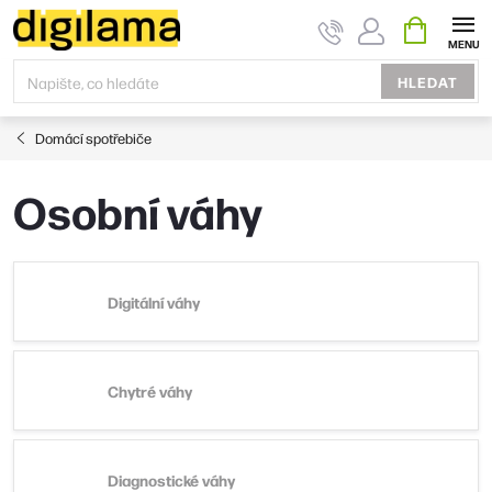
Přejít
NÁKUPNÍ
KOŠÍK
na
obsah
HLEDAT
Domácí spotřebiče
Osobní váhy
Digitální váhy
Chytré váhy
Diagnostické váhy