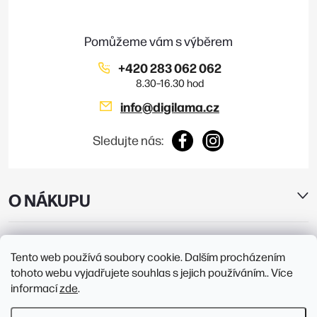
t
ý
í
p
i
+420 283 062 062
s
info
@
digilama.cz
u
Sledujte nás:
O NÁKUPU
E-SHOP
Tento web používá soubory cookie. Dalším procházením
tohoto webu vyjadřujete souhlas s jejich používáním.. Více
PRODEJNY
informací
zde
.