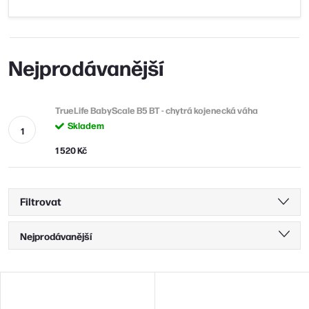
Nejprodávanější
TrueLife BabyScale B5 BT - chytrá kojenecká váha
Skladem
1 520 Kč
Filtrovat
Ř
Nejprodávanější
a
Nejlevnější
z
V
Nejdražší
e
ý