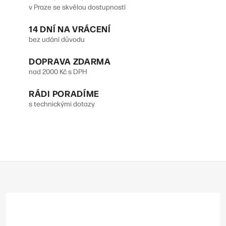
v Praze se skvělou dostupností
l
14 DNÍ NA VRÁCENÍ
á
bez udání důvodu
d
DOPRAVA ZDARMA
a
nad 2000 Kč s DPH
c
RÁDI PORADÍME
í
s technickými dotazy
p
r
v
Z
k
á
y
p
v
a