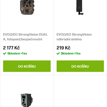
í
i
p
s
r
p
o
r
d
EVOLVEO StrongVision DUAL
EVOLVEO StrongVision
o
A, fotopast/bezpečnostní
náhradní anténa
u
d
kamera
2 177 Kč
219 Kč
k
u
Skladem
>1 ks
Skladem
>1 ks
t
k
ů
t
DO KOŠÍKU
DO KOŠÍKU
ů