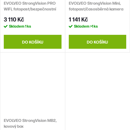
EVOLVEO StrongVision PRO
EVOLVEO StrongVision Mini,
WiFi, fotopast/bezpečnostní
fotopast/časosběrná kamera
kamera
3 110 Kč
1 141 Kč
Skladem
1 ks
Skladem
>1 ks
DO KOŠÍKU
DO KOŠÍKU
EVOLVEO StrongVision MB2,
kovový box