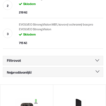
Skladem
219 Kč
EVOLVEO StrongVision MB1, kovový ochranný box pro
EVOLVEO StrongVision
Skladem
715 Kč
Filtrovat
Ř
Nejprodávanější
a
Nejlevnější
z
V
Nejdražší
e
ý
n
Abecedně
p