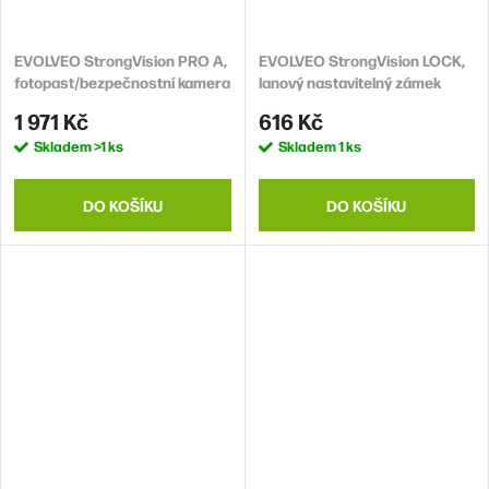
EVOLVEO StrongVision PRO A,
EVOLVEO StrongVision LOCK,
fotopast/bezpečnostní kamera
lanový nastavitelný zámek
8mm x 2m
1 971 Kč
616 Kč
Skladem
>1 ks
Skladem
1 ks
DO KOŠÍKU
DO KOŠÍKU