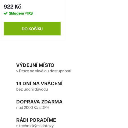
922 Kč
Skladem
>1 KS
DO KOŠÍKU
O
v
VÝDEJNÍ MÍSTO
v Praze se skvělou dostupností
l
14 DNÍ NA VRÁCENÍ
á
bez udání důvodu
d
DOPRAVA ZDARMA
a
nad 2000 Kč s DPH
c
RÁDI PORADÍME
í
s technickými dotazy