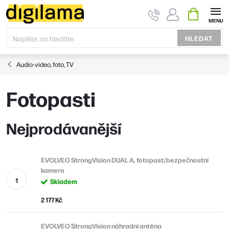
Přejít
NÁKUPNÍ
KOŠÍK
na
obsah
HLEDAT
Audio-video, foto, TV
Fotopasti
Nejprodávanější
EVOLVEO StrongVision DUAL A, fotopast/bezpečnostní
kamera
Skladem
2 177 Kč
EVOLVEO StrongVision náhradní anténa