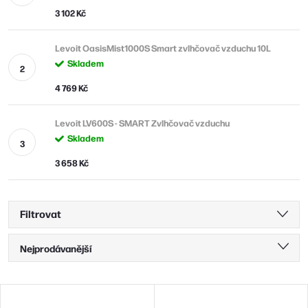
3 102 Kč
Levoit OasisMist1000S Smart zvlhčovač vzduchu 10L
Skladem
4 769 Kč
Levoit LV600S - SMART Zvlhčovač vzduchu
Skladem
3 658 Kč
Filtrovat
Ř
Nejprodávanější
a
Nejlevnější
z
V
Nejdražší