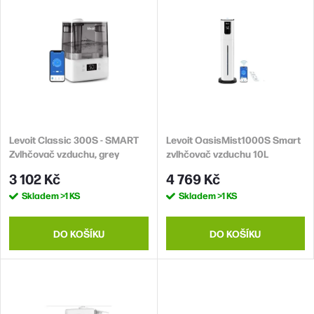
e
ý
n
Abecedně
p
í
i
p
s
r
p
o
r
d
Levoit Classic 300S - SMART
Levoit OasisMist1000S Smart
o
Zvlhčovač vzduchu, grey
zvlhčovač vzduchu 10L
u
d
3 102 Kč
4 769 Kč
k
u
Skladem
>1 KS
Skladem
>1 KS
t
k
ů
t
DO KOŠÍKU
DO KOŠÍKU
ů