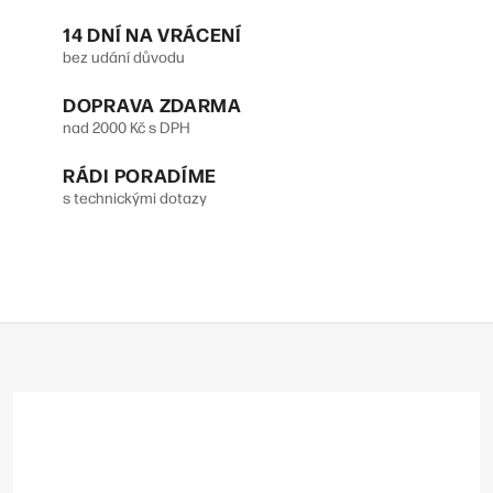
l
14 DNÍ NA VRÁCENÍ
á
bez udání důvodu
d
DOPRAVA ZDARMA
a
nad 2000 Kč s DPH
c
RÁDI PORADÍME
í
s technickými dotazy
p
r
v
Z
k
á
y
p
v
a
t
ý