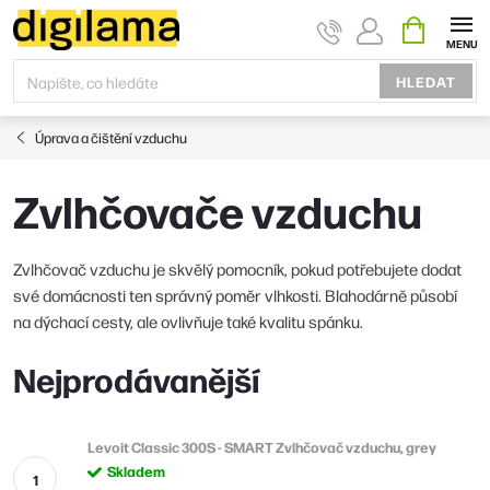
Přejít
NÁKUPNÍ
KOŠÍK
na
obsah
HLEDAT
Úprava a čištění vzduchu
Zvlhčovače vzduchu
Zvlhčovač vzduchu je skvělý pomocník, pokud potřebujete dodat
své domácnosti ten správný poměr vlhkosti. Blahodárně působí
na dýchací cesty, ale ovlivňuje také kvalitu spánku.
Nejprodávanější
Levoit Classic 300S - SMART Zvlhčovač vzduchu, grey
Skladem