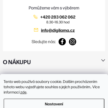
í
p
i
+420 283 062 062
s
info
@
digilama.cz
u
Sledujte nás:
O NÁKUPU
E-SHOP
Tento web používá soubory cookie. Dalším procházením
tohoto webu vyjadřujete souhlas s jejich používáním.. Více
PRODEJNY
informací
zde
.
Nastavení