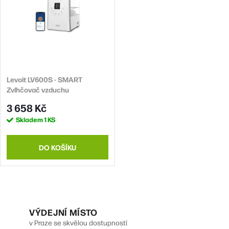
Levoit LV600S - SMART
Zvlhčovač vzduchu
3 658 Kč
Skladem
1 KS
DO KOŠÍKU
O
v
VÝDEJNÍ MÍSTO
v Praze se skvělou dostupností