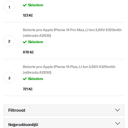
Skladem
123 Kč
Baterie pro Apple iPhone 14 Pro Max, Li-Ion 3,86V 4323mAh
(náhrada A2830)
Skladem
878 Kč
Baterie pro Apple iPhone 14 Plus, Li-Ion 3,86V 4325mAh
(náhrada A2850)
Skladem
721 Kč
Filtrovat
Ř
Nejprodávanější