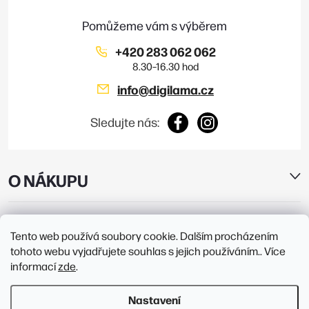
u
í
+420 283 062 062
info
@
digilama.cz
Sledujte nás:
O NÁKUPU
E-SHOP
Tento web používá soubory cookie. Dalším procházením
tohoto webu vyjadřujete souhlas s jejich používáním.. Více
PRODEJNY
informací
zde
.
Nastavení