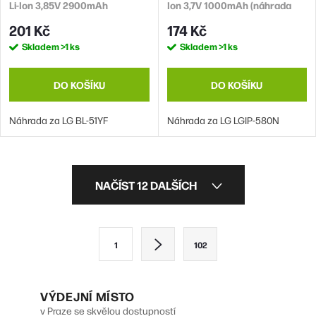
Li-Ion 3,85V 2900mAh
Ion 3,7V 1000mAh (náhrada
(náhrada BL-51YF)
LGIP-580N)
201 Kč
174 Kč
Skladem
>1 ks
Skladem
>1 ks
DO KOŠÍKU
DO KOŠÍKU
Náhrada za LG BL-51YF
Náhrada za LG LGIP-580N
O
NAČÍST 12 DALŠÍCH
v
l
S
1
102
á
t
d
r
VÝDEJNÍ MÍSTO
a
á
v Praze se skvělou dostupností