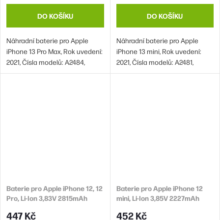
DO KOŠÍKU
DO KOŠÍKU
Náhradní baterie pro Apple
Náhradní baterie pro Apple
iPhone 13 Pro Max, Rok uvedení:
iPhone 13 mini, Rok uvedení:
2021, Čísla modelů: A2484,
2021, Čísla modelů: A2481,
A2641, A2643, A2644, A2645
A2626, A2628, A2629, A2630
Baterie pro Apple iPhone 12, 12
Baterie pro Apple iPhone 12
Pro, Li-Ion 3,83V 2815mAh
mini, Li-Ion 3,85V 2227mAh
(náhrada A2479)
(náhrada A2471)
447 Kč
452 Kč