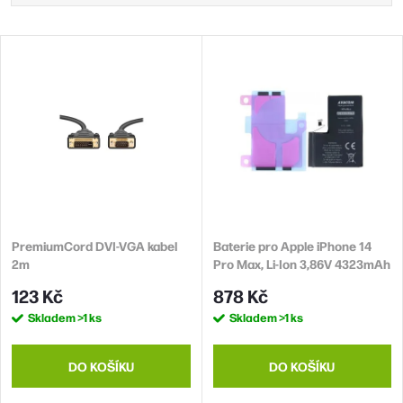
a
Nejlevnější
z
V
Nejdražší
e
ý
n
Abecedně
p
í
i
p
s
r
p
o
r
d
PremiumCord DVI-VGA kabel
Baterie pro Apple iPhone 14
o
2m
Pro Max, Li-Ion 3,86V 4323mAh
u
d
(náhrada A2830)
123 Kč
878 Kč
k
u
Skladem
>1 ks
Skladem
>1 ks
t
k
ů
t
DO KOŠÍKU
DO KOŠÍKU