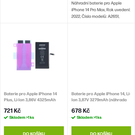
ů
Náhradní baterie pro Apple
iPhone 14 Pro Max, Rok uvedení:
2022, Čísla modelů: A2651,
A2893, A2896, A2895, A2894
Baterie pro Apple iPhone 14
Baterie pro Apple iPhone 14, Li-
Plus, Li-Ion 3,86V 4325mAh
Ion 3,87V 3279mAh (náhrada
(náhrada A2850)
A2863)
721 Kč
678 Kč
Skladem
>1 ks
Skladem
>1 ks
DO KOŠÍKU
DO KOŠÍKU