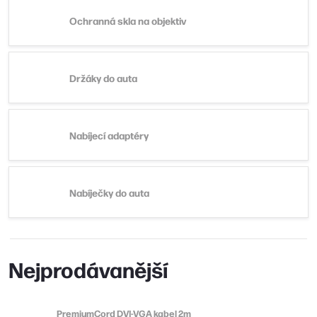
Ochranná skla na objektiv
Držáky do auta
Nabíjecí adaptéry
Nabíječky do auta
Nejprodávanější
PremiumCord DVI-VGA kabel 2m