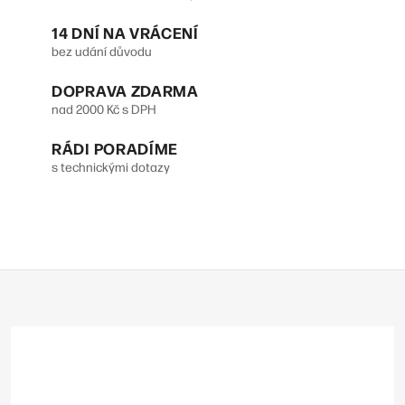
n
c
14 DNÍ NA VRÁCENÍ
k
í
bez udání důvodu
o
p
DOPRAVA ZDARMA
v
r
nad 2000 Kč s DPH
á
v
n
RÁDI PORADÍME
s technickými dotazy
k
í
y
v
ý
Z
p
á
p
i
a
s
t