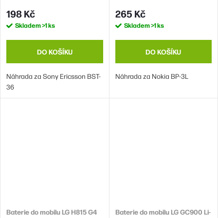
3,7V 780mAh (náhrada BST-36)
(náhrada BP-3L)
198 Kč
265 Kč
Skladem
>1 ks
Skladem
>1 ks
DO KOŠÍKU
DO KOŠÍKU
Náhrada za Sony Ericsson BST-
Náhrada za Nokia BP-3L
36
Baterie do mobilu LG H815 G4
Baterie do mobilu LG GC900 Li-