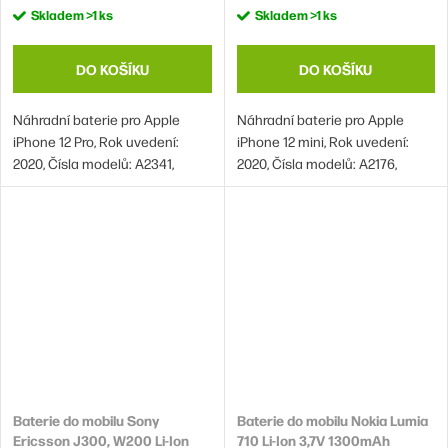
Skladem
>1 ks
Skladem
>1 ks
DO KOŠÍKU
DO KOŠÍKU
Náhradní baterie pro Apple
Náhradní baterie pro Apple
iPhone 12 Pro, Rok uvedení:
iPhone 12 mini, Rok uvedení:
2020, Čísla modelů: A2341,
2020, Čísla modelů: A2176,
A2406, A2407, A2408 a iPhone
A2398, A2399, A2400
12, Rok uvedení: 2020, Čísla
modelů: A2172, A2402, A2403,
A2404
Baterie do mobilu Sony
Baterie do mobilu Nokia Lumia
Ericsson J300, W200 Li-Ion
710 Li-Ion 3,7V 1300mAh