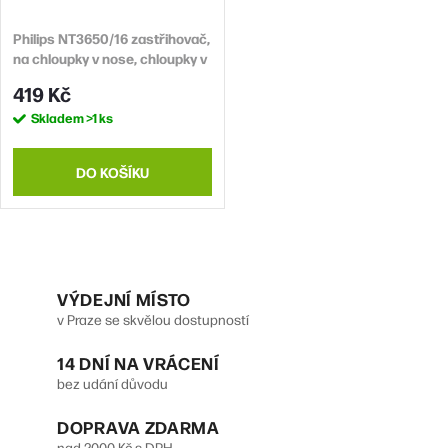
o
r
d
Philips NT3650/16 zastřihovač,
o
na chloupky v nose, chloupky v
u
d
uších, obočí, voděodolný, 2
419 Kč
k
nástavce, na baterie
u
Skladem
>1 ks
t
k
ů
t
DO KOŠÍKU
ů
O
v
VÝDEJNÍ MÍSTO
v Praze se skvělou dostupností
l
14 DNÍ NA VRÁCENÍ
á
bez udání důvodu
d
DOPRAVA ZDARMA
a
nad 2000 Kč s DPH