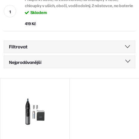
chloupky v uších, obočí, voděodolný, 2 nástavce, na baterie
Skladem
419 Kč
Filtrovat
Ř
Nejprodávanější
a
Nejlevnější
z
V
Nejdražší
e
ý
n
Abecedně
p
í
i
p
s
r
p