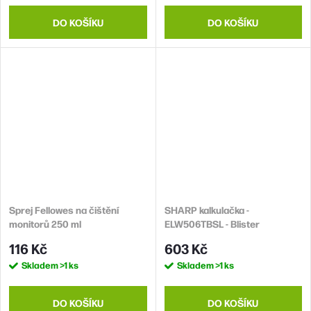
DO KOŠÍKU
DO KOŠÍKU
Sprej Fellowes na čištění
SHARP kalkulačka -
monitorů 250 ml
ELW506TBSL - Blister
116 Kč
603 Kč
Skladem
>1 ks
Skladem
>1 ks
DO KOŠÍKU
DO KOŠÍKU