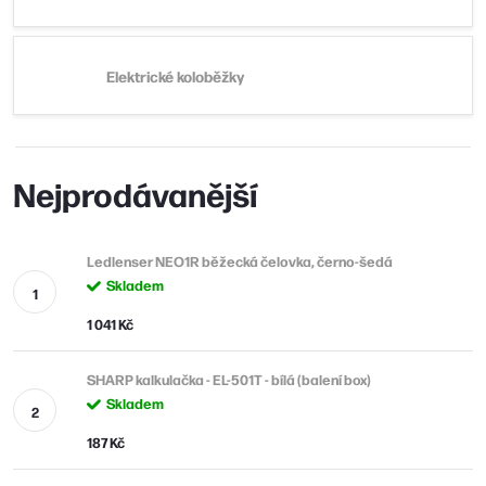
Elektrické koloběžky
Nejprodávanější
Ledlenser NEO1R běžecká čelovka, černo-šedá
Skladem
1 041 Kč
SHARP kalkulačka - EL-501T - bílá (balení box)
Skladem
187 Kč