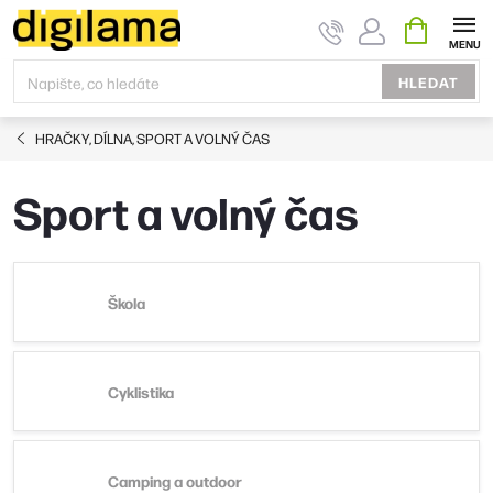
Přejít
NÁKUPNÍ
KOŠÍK
na
obsah
HLEDAT
HRAČKY, DÍLNA, SPORT A VOLNÝ ČAS
Sport a volný čas
Škola
Cyklistika
Camping a outdoor