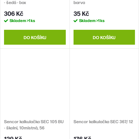
- šedá - box
barva
306 Kč
35 Kč
Skladem
>1 ks
Skladem
>1 ks
DO KOŠÍKU
DO KOŠÍKU
Sencor kalkulačka SEC 105 BU
Sencor kalkulačka SEC 367/ 12
- školní, 10místná, 56
vědeckých funkcí
129 Kč
176 Kč