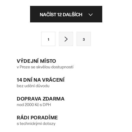
O
NAČÍST 12 DALŠÍCH
v
l
S
1
3
á
t
d
r
VÝDEJNÍ MÍSTO
a
á
v Praze se skvělou dostupností
n
c
14 DNÍ NA VRÁCENÍ
k
í
bez udání důvodu
o
p
DOPRAVA ZDARMA
v
r
nad 2000 Kč s DPH
á
v
n
RÁDI PORADÍME
s technickými dotazy
k
í