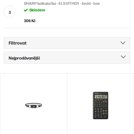
SHARP kalkulačka - EL531THGY - šedá - box
Skladem
306 Kč
Filtrovat
Ř
Nejprodávanější
a
Nejlevnější
z
V
Nejdražší
e
ý
n
Abecedně
p
í
i
p
s
r
p