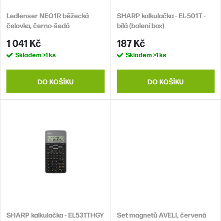
o
r
d
Ledlenser NEO1R běžecká
SHARP kalkulačka - EL-501T -
o
čelovka, černo-šedá
bílá (balení box)
u
d
1 041 Kč
187 Kč
k
u
Skladem
>1 ks
Skladem
>1 ks
t
k
ů
t
DO KOŠÍKU
DO KOŠÍKU
ů
SHARP kalkulačka - EL531THGY
Set magnetů AVELI, červená