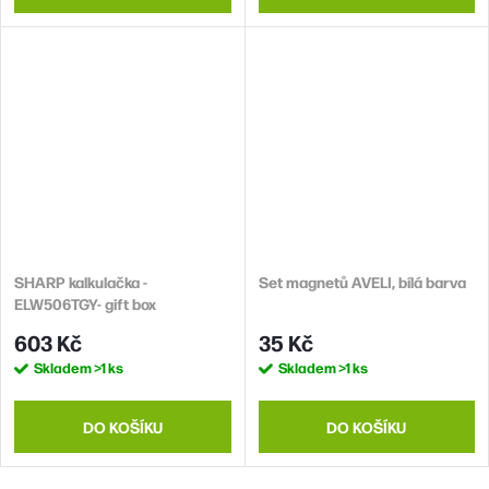
SHARP kalkulačka -
Set magnetů AVELI, bílá barva
ELW506TGY- gift box
603 Kč
35 Kč
Skladem
>1 ks
Skladem
>1 ks
DO KOŠÍKU
DO KOŠÍKU