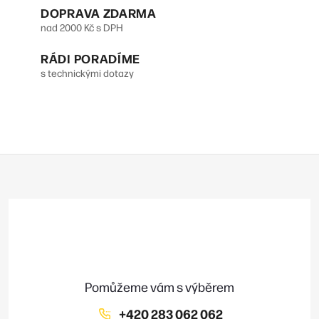
p
DOPRAVA ZDARMA
v
r
nad 2000 Kč s DPH
á
v
n
RÁDI PORADÍME
s technickými dotazy
k
í
y
v
ý
Z
p
á
p
i
a
s
t
u
í
+420 283 062 062