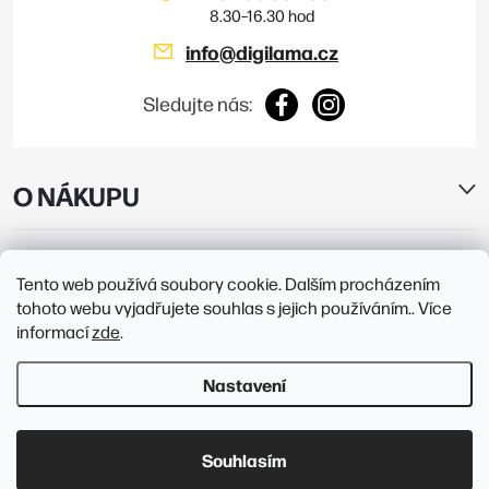
info
@
digilama.cz
Sledujte nás:
O NÁKUPU
E-SHOP
Tento web používá soubory cookie. Dalším procházením
tohoto webu vyjadřujete souhlas s jejich používáním.. Více
PRODEJNY
informací
zde
.
Nastavení
Copyright 2026
Digilama
. Všechna práva vyhrazena.
Upravit nastavení
cookies
Souhlasím
Vytvořil Shoptet