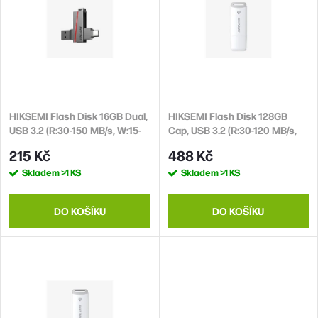
n
p
í
i
p
s
r
p
o
r
d
HIKSEMI Flash Disk 16GB Dual,
HIKSEMI Flash Disk 128GB
o
USB 3.2 (R:30-150 MB/s, W:15-
Cap, USB 3.2 (R:30-120 MB/s,
u
d
45 MB/s)
W:15-45 MB/s)
215 Kč
488 Kč
k
u
Skladem
>1 KS
Skladem
>1 KS
t
k
ů
t
DO KOŠÍKU
DO KOŠÍKU
ů