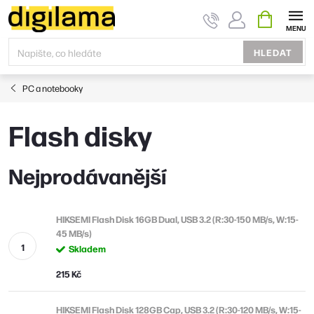
Přejít
NÁKUPNÍ
KOŠÍK
na
obsah
HLEDAT
PC a notebooky
Flash disky
Nejprodávanější
HIKSEMI Flash Disk 16GB Dual, USB 3.2 (R:30-150 MB/s, W:15-
45 MB/s)
Skladem
215 Kč
HIKSEMI Flash Disk 128GB Cap, USB 3.2 (R:30-120 MB/s, W:15-