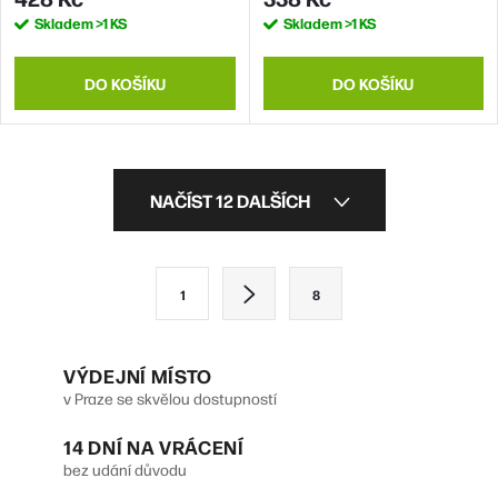
Skladem
>1 KS
Skladem
>1 KS
DO KOŠÍKU
DO KOŠÍKU
O
NAČÍST 12 DALŠÍCH
v
l
S
1
8
á
t
d
r
VÝDEJNÍ MÍSTO
a
á
v Praze se skvělou dostupností
n
c
14 DNÍ NA VRÁCENÍ
k
í
bez udání důvodu
o