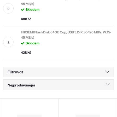
45 MB/s)
Skladem
488 Kč
HIKSEMI Flash Disk 64GB Cap, USB 3.2 (R:30-120 MB/s, W:15-
45 MB/s)
Skladem
428 Kč
Filtrovat
Ř
Nejprodávanější
a
Nejlevnější
z
V
Nejdražší
e
ý
Abecedně