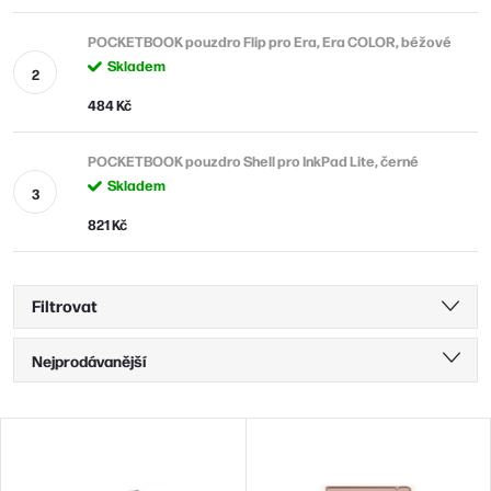
POCKETBOOK pouzdro Flip pro Era, Era COLOR, béžové
Skladem
484 Kč
POCKETBOOK pouzdro Shell pro InkPad Lite, černé
Skladem
821 Kč
Filtrovat
Ř
Nejprodávanější
a
Nejlevnější
z
V
Nejdražší
e
ý