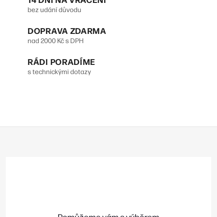
á
bez udání důvodu
d
DOPRAVA ZDARMA
a
nad 2000 Kč s DPH
c
RÁDI PORADÍME
í
s technickými dotazy
p
r
v
Z
k
á
y
p
v
a
t
ý
í
p