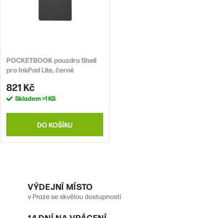
POCKETBOOK pouzdro Shell
pro InkPad Lite, černé
821 Kč
Skladem
>1 KS
DO KOŠÍKU
O
v
VÝDEJNÍ MÍSTO
v Praze se skvělou dostupností
l
14 DNÍ NA VRÁCENÍ