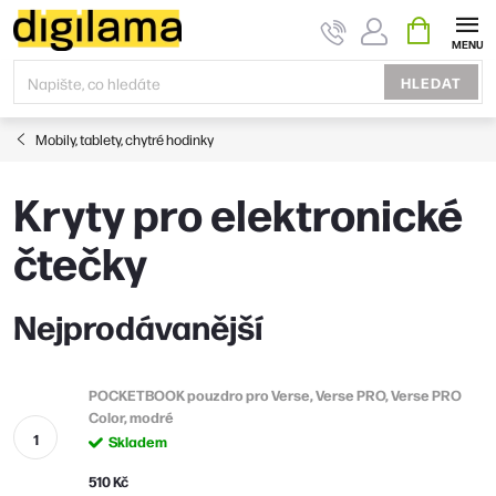
Přejít
NÁKUPNÍ
KOŠÍK
na
obsah
HLEDAT
Mobily, tablety, chytré hodinky
Kryty pro elektronické
čtečky
Nejprodávanější
POCKETBOOK pouzdro pro Verse, Verse PRO, Verse PRO
Color, modré
Skladem
510 Kč