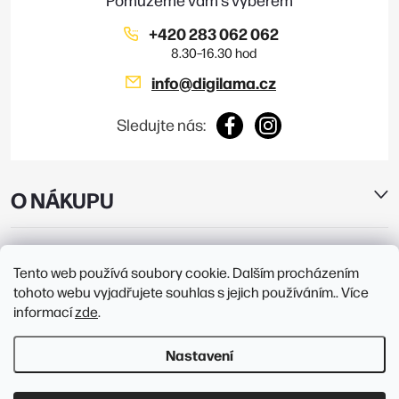
i
+420 283 062 062
s
info
@
digilama.cz
u
Sledujte nás:
O NÁKUPU
E-SHOP
Tento web používá soubory cookie. Dalším procházením
tohoto webu vyjadřujete souhlas s jejich používáním.. Více
PRODEJNY
informací
zde
.
Nastavení
Copyright 2026
Digilama
. Všechna práva vyhrazena.
Upravit nastavení
cookies