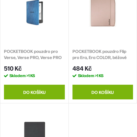
n
Abecedně
p
í
i
p
s
r
p
o
r
d
POCKETBOOK pouzdro pro
POCKETBOOK pouzdro Flip
o
Verse, Verse PRO, Verse PRO
pro Era, Era COLOR, béžové
u
d
Color, modré
510 Kč
484 Kč
k
u
Skladem
>1 KS
Skladem
>1 KS
t
k
ů
t
DO KOŠÍKU
DO KOŠÍKU
ů