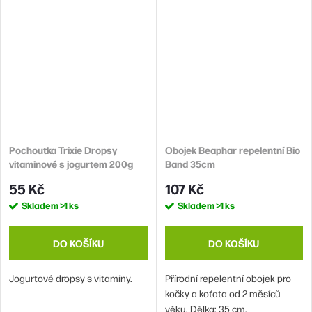
Pochoutka Trixie Dropsy
Obojek Beaphar repelentní Bio
vitaminové s jogurtem 200g
Band 35cm
55 Kč
107 Kč
Skladem
>1 ks
Skladem
>1 ks
DO KOŠÍKU
DO KOŠÍKU
Jogurtové dropsy s vitamíny.
Přírodní repelentní obojek pro
kočky a koťata od 2 měsíců
věku. Délka: 35 cm.