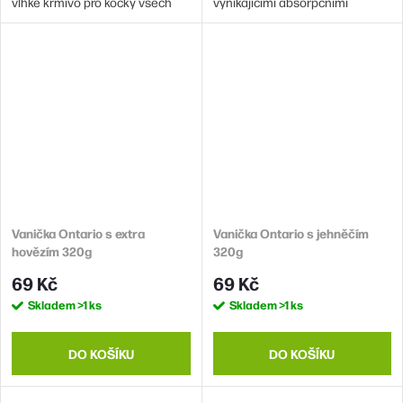
vlhké krmivo pro kočky všech
vynikajícími absorpčními
věkových kategorií.
vlastnostmi. Je doplněn o
příjemnou vůni dětského pudru.
Vanička Ontario s extra
Vanička Ontario s jehněčím
hovězím 320g
320g
69 Kč
69 Kč
Skladem
>1 ks
Skladem
>1 ks
DO KOŠÍKU
DO KOŠÍKU