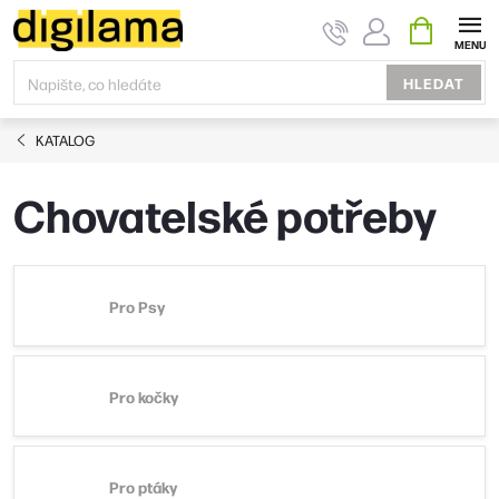
Přejít
NÁKUPNÍ
KOŠÍK
na
obsah
HLEDAT
KATALOG
Chovatelské potřeby
Pro Psy
Pro kočky
Pro ptáky