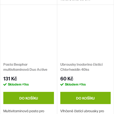
Pasta Beaphar
Ubrousky Inodorina čistící
multivitamínová Duo Active
Chlorhexidin 40ks
100g
131 Kč
60 Kč
Skladem
>1 ks
Skladem
>1 ks
DO KOŠÍKU
DO KOŠÍKU
Multivitaminová pasta pro
Vlhčené čistící ubrousky pro