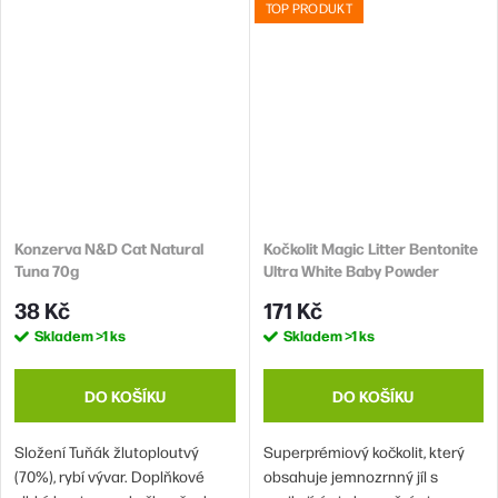
TOP PRODUKT
Konzerva N&D Cat Natural
Kočkolit Magic Litter Bentonite
Tuna 70g
Ultra White Baby Powder
10L/9kg
38 Kč
171 Kč
Skladem
>1 ks
Skladem
>1 ks
DO KOŠÍKU
DO KOŠÍKU
Složení Tuňák žlutoploutvý
Superprémiový kočkolit, který
(70%), rybí vývar. Doplňkové
obsahuje jemnozrnný jíl s