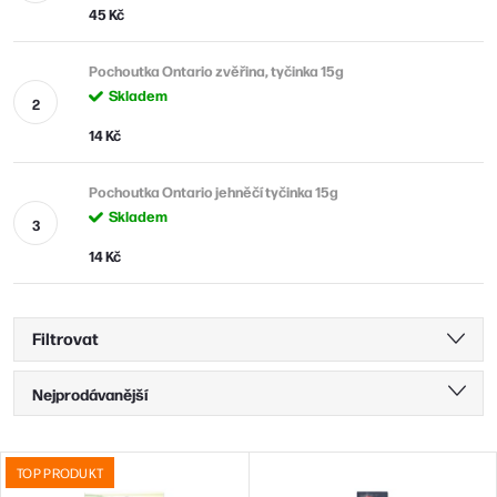
45 Kč
Pochoutka Ontario zvěřina, tyčinka 15g
Skladem
14 Kč
Pochoutka Ontario jehněčí tyčinka 15g
Skladem
14 Kč
Filtrovat
Ř
Nejprodávanější
a
Nejlevnější
z
V
TOP PRODUKT
Nejdražší