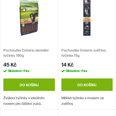
e
ý
n
Abecedně
p
í
i
p
s
r
p
o
r
d
Pochoutka Ontario dentální
Pochoutka Ontario zvěřina,
o
tyčinky 180g
tyčinka 15g
u
d
45 Kč
14 Kč
k
u
Skladem
>1 ks
Skladem
>1 ks
t
k
ů
t
DO KOŠÍKU
DO KOŠÍKU
ů
Žvýkací tyčinky s ideálním
Měkká tyčinka s masem ze
tvarem pro čištění zubů.
zvěřiny.