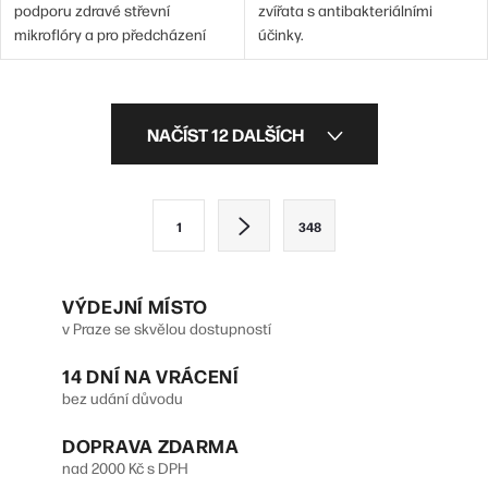
podporu zdravé střevní
zvířata s antibakteriálními
mikroflóry a pro předcházení
účinky.
kožních problémů.
O
NAČÍST 12 DALŠÍCH
v
l
S
1
348
á
t
d
r
VÝDEJNÍ MÍSTO
a
á
v Praze se skvělou dostupností
n
c
14 DNÍ NA VRÁCENÍ
k
í
bez udání důvodu
o
p
DOPRAVA ZDARMA
v
r
nad 2000 Kč s DPH
á