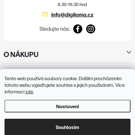
info
@
digilama.cz
Sledujte nás:
O NÁKUPU
E-SHOP
Tento web používá soubory cookie. Dalším procházením
tohoto webu vyjadřujete souhlas s jejich používáním.. Více
PRODEJNY
informací
zde
.
Nastavení
Copyright 2026
Digilama
. Všechna práva vyhrazena.
Upravit nastavení
cookies
Souhlasím
Vytvořil Shoptet