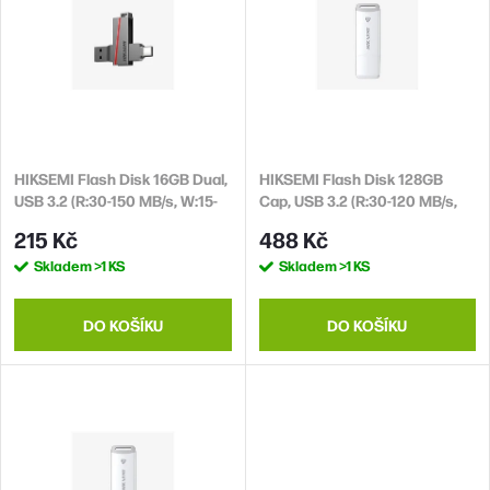
n
p
í
i
p
s
r
p
o
r
d
HIKSEMI Flash Disk 16GB Dual,
HIKSEMI Flash Disk 128GB
o
USB 3.2 (R:30-150 MB/s, W:15-
Cap, USB 3.2 (R:30-120 MB/s,
u
d
45 MB/s)
W:15-45 MB/s)
215 Kč
488 Kč
k
u
Skladem
>1 KS
Skladem
>1 KS
t
k
ů
t
DO KOŠÍKU
DO KOŠÍKU
ů