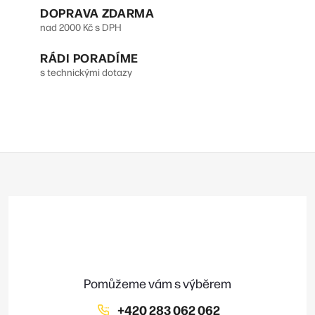
p
DOPRAVA ZDARMA
v
r
nad 2000 Kč s DPH
á
v
n
RÁDI PORADÍME
s technickými dotazy
k
í
y
v
ý
Z
p
á
p
i
a
s
t
u
í
+420 283 062 062