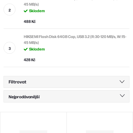
45 MB/s)
Skladem
488 Kč
HIKSEMI Flash Disk 64GB Cap, USB 3.2 (R:30-120 MB/s, W:15-
45 MB/s)
Skladem
428 Kč
Filtrovat
Ř
Nejprodávanější
a
Nejlevnější
z
V
Nejdražší
e
ý
Abecedně