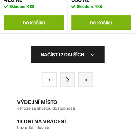
Skladem
>1 KS
Skladem
>1 KS
DO KOŠÍKU
DO KOŠÍKU
O
NAČÍST 12 DALŠÍCH
v
l
S
1
8
á
t
d
r
VÝDEJNÍ MÍSTO
a
á
v Praze se skvělou dostupností
n
c
14 DNÍ NA VRÁCENÍ
k
í
bez udání důvodu
o