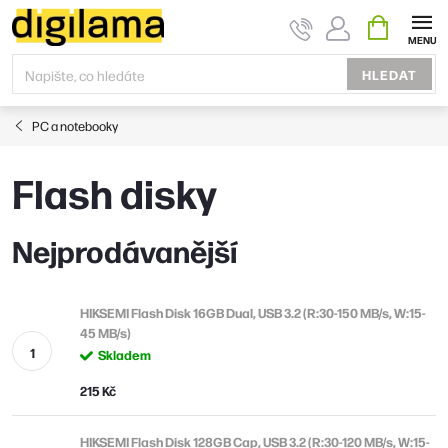
Přejít
NÁKUPNÍ
KOŠÍK
na
obsah
HLEDAT
PC a notebooky
Flash disky
Nejprodávanější
HIKSEMI Flash Disk 16GB Dual, USB 3.2 (R:30-150 MB/s, W:15-
45 MB/s)
Skladem
215 Kč
HIKSEMI Flash Disk 128GB Cap, USB 3.2 (R:30-120 MB/s, W:15-