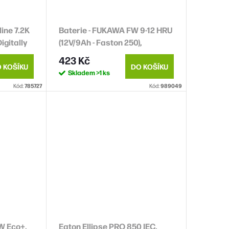
ine 7.2K
Baterie - FUKAWA FW 9-12 HRU
Digitally
(12V/9Ah - Faston 250),
D
životnost 5let
423 Kč
 KOŠÍKU
DO KOŠÍKU
Skladem
>1 ks
Kód:
785727
Kód:
989049
W Eco+,
Eaton Ellipse PRO 850 IEC,