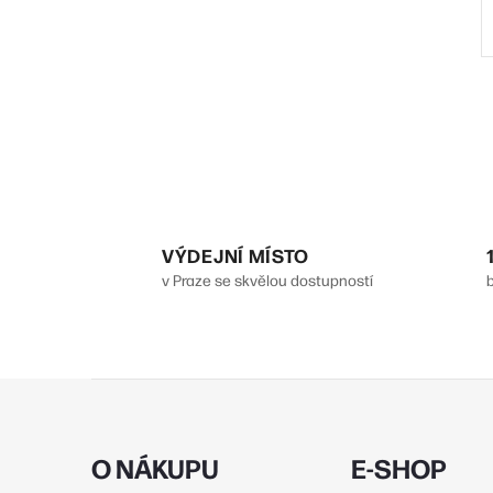
l
VÝDEJNÍ MÍSTO
v Praze se skvělou dostupností
Z
í
á
p
O NÁKUPU
E-SHOP