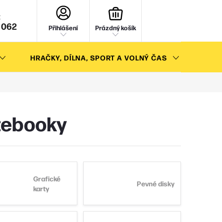
NÁKUPNÍ
KOŠÍK
 062
Přihlášení
Prázdný košík
HRAČKY, DÍLNA, SPORT A VOLNÝ ČAS
AKC
tebooky
Grafické
Pevné disky
karty