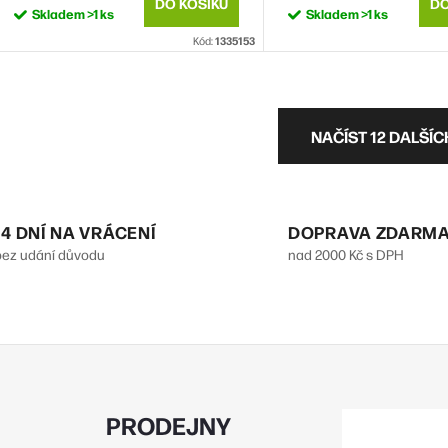
(Y004G 0Y004G N6RRK
DO KOŠÍKU
DO
Skladem
>1 ks
Skladem
>1 ks
0N6RRK WWGPK 09W8C4
Kód:
1335153
9W8C4)
O
NAČÍST 12 DALŠÍ
v
á
14 DNÍ NA VRÁCENÍ
DOPRAVA ZDARM
bez udání důvodu
nad 2000 Kč s DPH
d
a
c
p
PRODEJNY