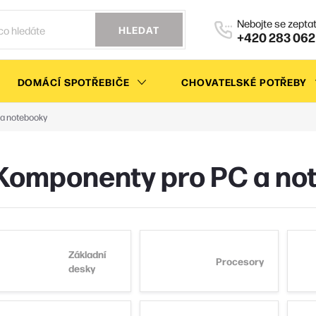
HLEDAT
+420 283 062
DOMÁCÍ SPOTŘEBIČE
CHOVATELSKÉ POTŘEBY
a notebooky
Komponenty pro PC a no
Základní
Procesory
desky