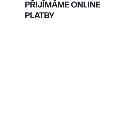
PŘIJÍMÁME ONLINE
PLATBY
r
t
t