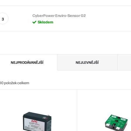
CyberPower Enviro-Sensor G2
Skladem
Ř
NEJPRODÁVANĚJŠÍ
NEJLEVNĚJŠÍ
a
z
00
položek celkem
e
V
n
ý
p
p