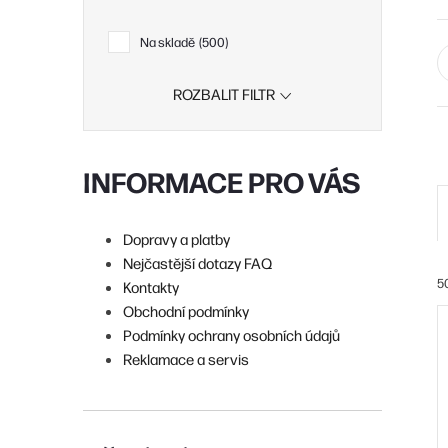
Na skladě
500
ROZBALIT FILTR
INFORMACE PRO VÁS
Dopravy a platby
Nejčastější dotazy FAQ
5
Kontakty
Obchodní podmínky
Podmínky ochrany osobních údajů
í
Reklamace a servis
i
r