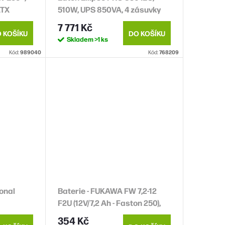
ATX
510W, UPS 850VA, 4 zásuvky
IEC, LCD
7 771 Kč
 KOŠÍKU
DO KOŠÍKU
Skladem
>1 ks
Kód:
989040
Kód:
768209
onal
Baterie - FUKAWA FW 7,2-12
F2U (12V/7,2 Ah - Faston 250),
konektor - 6.3mm, životnost
354 Kč