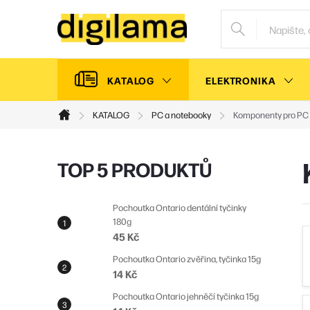
Přejít
na
obsah
KATALOG
ELEKTRONIKA
KATALOG
PC a notebooky
Komponenty pro PC 
Domů
P
TOP 5 PRODUKTŮ
o
s
Pochoutka Ontario dentální tyčinky
180g
t
45 Kč
r
Pochoutka Ontario zvěřina, tyčinka 15g
a
14 Kč
n
Pochoutka Ontario jehněčí tyčinka 15g