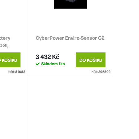
tery
CyberPower Enviro-Sensor G2
0GI,
RMI2U
3 432 Kč
 KOŠÍKU
DO KOŠÍKU
Skladem
1 ks
Kód:
81688
Kód:
295802