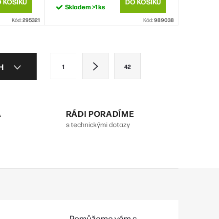
5let
 KOŠÍKU
DO KOŠÍKU
Skladem
>1 ks
Kód:
295321
Kód:
989038
S
CH
1
42
t
r
á
A
RÁDI PORADÍME
n
s technickými dotazy
k
o
v
á
n
í