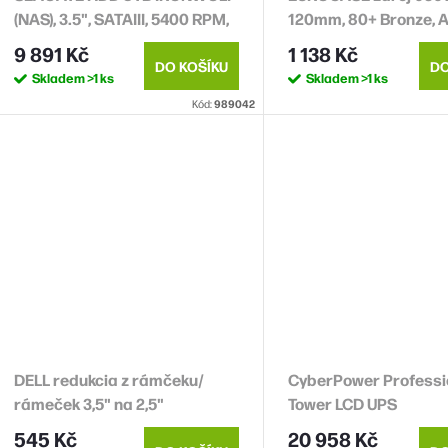
(NAS), 3.5", SATAIII, 5400 RPM,
120mm, 80+ Bronze, 
Cache 256MB, CMR
9 891 Kč
1 138 Kč
DO KOŠÍKU
DO
Skladem
>1 ks
Skladem
>1 ks
Kód:
989042
DELL redukcia z rámčeku/
CyberPower Professi
rámeček 3,5" na 2,5"
Tower LCD UPS
SATA/SAS HDD do PowerEdge
3000VA/2700W
545 Kč
20 958 Kč