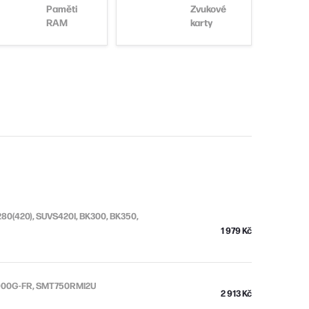
Paměti
Zvukové
RAM
karty
80(420), SUVS420I, BK300, BK350,
1 979 Kč
R900G-FR, SMT750RMI2U
2 913 Kč