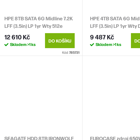
HPE 8TB SATA 6G Midline 7.2K
HPE 4TB SATA 6G Midl
LFF (3.5in) LP 1yr Wty 512e
LFF (3.5in) LP 1yr Wty 
Digitally Signed Firmware HDD
Signed Firmware HD
12 610 Kč
9 487 Kč
DO KOŠÍKU
DO
Skladem
>1 ks
Skladem
>1 ks
Kód:
785731
SEAGATE HDD 8TB IRONWOLF
EUROCASE zdroj 650