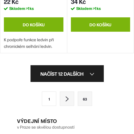
22 Kč
34 Kč
Skladem
>1 ks
Skladem
>1 ks
DO KOŠÍKU
DO KOŠÍKU
K podpoře funkce ledvin při
chronickém selhání ledvin.
O
NAČÍST 12 DALŠÍCH
v
l
S
1
63
á
t
d
r
VÝDEJNÍ MÍSTO
a
á
v Praze se skvělou dostupností
n