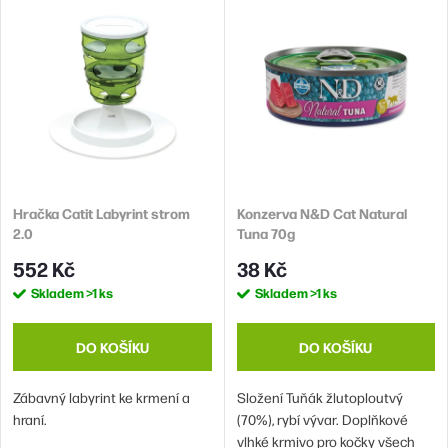
Nejdražší
e
ý
n
Abecedně
p
í
i
p
s
r
p
o
r
d
Hračka Catit Labyrint strom
Konzerva N&D Cat Natural
o
2.0
Tuna 70g
u
d
552 Kč
38 Kč
k
u
Skladem
>1 ks
Skladem
>1 ks
t
k
ů
t
DO KOŠÍKU
DO KOŠÍKU
ů
Zábavný labyrint ke krmení a
Složení Tuňák žlutoploutvý
hraní.
(70%), rybí vývar. Doplňkové
vlhké krmivo pro kočky všech