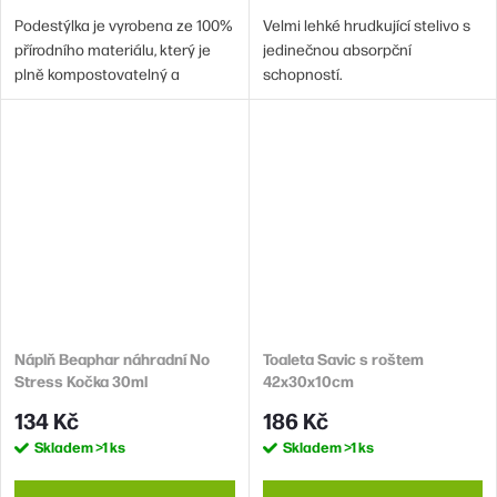
Podestýlka je vyrobena ze 100%
Velmi lehké hrudkující stelivo s
přírodního materiálu, který je
jedinečnou absorpční
plně kompostovatelný a
schopností.
nezatěžuje tak životní prostředí.
Toto stelivo skvěle hrudkuje a
pohlcuje nepříjemné pachy.
Náplň Beaphar náhradní No
Toaleta Savic s roštem
Stress Kočka 30ml
42x30x10cm
134 Kč
186 Kč
Skladem
>1 ks
Skladem
>1 ks