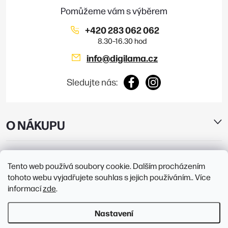
í
+420 283 062 062
info
@
digilama.cz
Sledujte nás:
O NÁKUPU
E-SHOP
Tento web používá soubory cookie. Dalším procházením
tohoto webu vyjadřujete souhlas s jejich používáním.. Více
PRODEJNY
informací
zde
.
Nastavení
Copyright 2026
Digilama
. Všechna práva vyhrazena.
Upravit nastavení