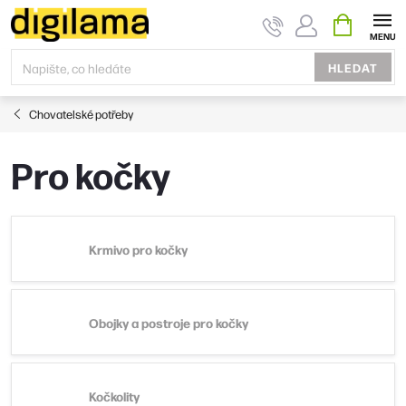
Přejít
NÁKUPNÍ
KOŠÍK
na
obsah
HLEDAT
Chovatelské potřeby
Pro kočky
Krmivo pro kočky
Obojky a postroje pro kočky
Kočkolity