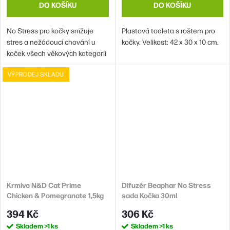
DO KOŠÍKU
DO KOŠÍKU
No Stress pro kočky snižuje
Plastová toaleta s roštem pro
stres a nežádoucí chování u
kočky. Velikost: 42 x 30 x 10 cm.
koček všech věkových kategorií
a plemen po dobu přibližně 4
VÝPRODEJ SKLADU
týdnů. Toto balení neobsahuje
difuzér, musí být zakoupen
samostatně.
Krmivo N&D Cat Prime
Difuzér Beaphar No Stress
Chicken & Pomegranate 1,5kg
sada Kočka 30ml
394 Kč
306 Kč
Skladem
>1 ks
Skladem
>1 ks