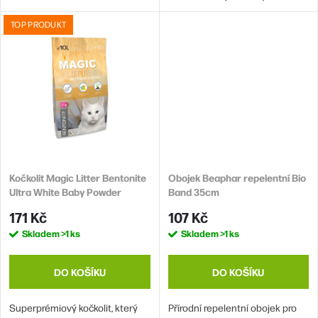
věkových kategorií.
TOP PRODUKT
Kočkolit Magic Litter Bentonite
Obojek Beaphar repelentní Bio
Ultra White Baby Powder
Band 35cm
10L/9kg
171 Kč
107 Kč
Skladem
>1 ks
Skladem
>1 ks
DO KOŠÍKU
DO KOŠÍKU
Superprémiový kočkolit, který
Přírodní repelentní obojek pro