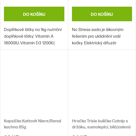
DO KOŠÍKU
DO KOŠÍKU
Doplňkové látky na 1kg nutriční
No Stress sada je šikovným
doplňkové látky: Vitamín A
řešením pro uklidnění vaší
18000IU; Vitamín D3 1200IU;
kočky. Elektrický difuzér
Vitamín E 600mg; Vitamín C
rozšiřuje do prostoru přírodní
300mg; Niacin 150mg; Kalcium
výtažky z kozlíku lékařského a
D-Pantothenát 50mg; Vitamín
levandule, které jsou známé
B2 20mg; Vitamín B6 8.
svým uklidňujícím účinkem.
Kapsička Kattovit Niere/Renal
Hračka Trixie kulička Catnip s
kachna 85g
držáku, samolepící, bílá/zelená
5cm