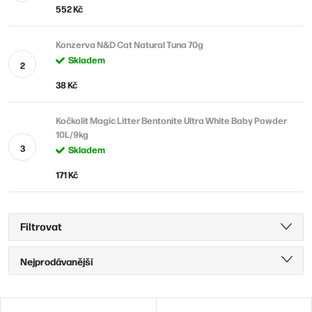
552 Kč
Konzerva N&D Cat Natural Tuna 70g
Skladem
38 Kč
Kočkolit Magic Litter Bentonite Ultra White Baby Powder
10L/9kg
Skladem
171 Kč
Filtrovat
Ř
Nejprodávanější
a
Nejlevnější
z
V