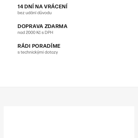
c
14 DNÍ NA VRÁCENÍ
k
í
bez udání důvodu
o
p
DOPRAVA ZDARMA
v
r
nad 2000 Kč s DPH
á
v
n
RÁDI PORADÍME
s technickými dotazy
k
í
y
v
ý
Z
p
á
p
i
a
s
t
u