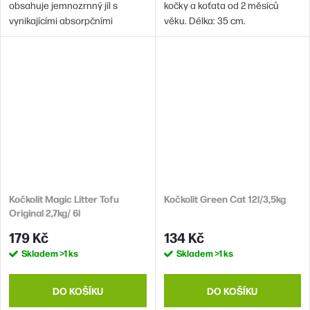
obsahuje jemnozrnný jíl s
kočky a koťata od 2 měsíců
vynikajícími absorpčními
věku. Délka: 35 cm.
vlastnostmi. Je doplněn o
příjemnou vůni dětského pudru.
Kočkolit Magic Litter Tofu
Kočkolit Green Cat 12l/3,5kg
Original 2,7kg/ 6l
179 Kč
134 Kč
Skladem
>1 ks
Skladem
>1 ks
DO KOŠÍKU
DO KOŠÍKU