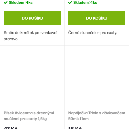
Skladem
>1 ks
Skladem
>1 ks
DO KOŠÍKU
DO KOŠÍKU
Směs do krmítek pro venkovní
Černá slunečnice pro exoty.
ptactvo.
Písek Avicentra s drcenými
Napáječka Trixie s dávkovačem
mušlemi pro exoty 1,5kg
50mlx11cm
47 Kč
16 Kč