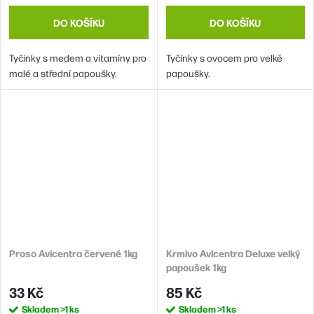
DO KOŠÍKU
DO KOŠÍKU
Tyčinky s medem a vitamíny pro
Tyčinky s ovocem pro velké
malé a střední papoušky.
papoušky.
Proso Avicentra červené 1kg
Krmivo Avicentra Deluxe velký
papoušek 1kg
33 Kč
85 Kč
Skladem
>1 ks
Skladem
>1 ks