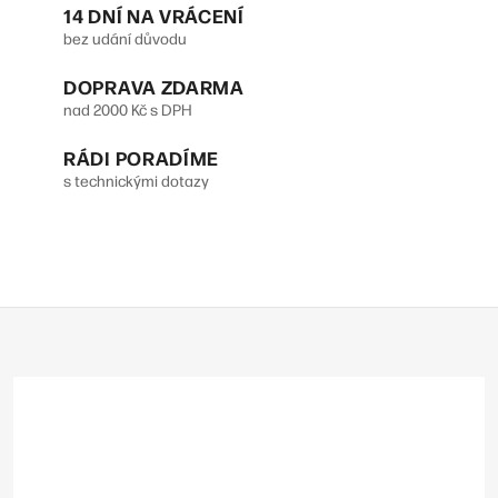
14 DNÍ NA VRÁCENÍ
k
í
bez udání důvodu
o
p
DOPRAVA ZDARMA
v
r
nad 2000 Kč s DPH
á
v
n
RÁDI PORADÍME
s technickými dotazy
k
í
y
v
ý
Z
p
á
p
i
a
s
t
u