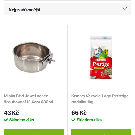
Ř
Nejprodávanější
a
Nejlevnější
z
V
Nejdražší
e
ý
n
Abecedně
p
í
i
p
s
r
p
o
r
d
Miska Bird Jewel nerez
Krmivo Versele-Laga Prestige
o
šroubovací 12,6cm 630ml
andulka 1kg
u
d
43 Kč
66 Kč
k
u
Skladem
>1 ks
Skladem
>1 ks
t
k