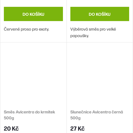
DO KOŠÍKU
DO KOŠÍKU
Červené proso pro exoty.
Výběrová směs pro velké
papoušky.
Směs Avicentra do krmítek
Slunečnice Avicentra černá
500g
500g
20 Kč
27 Kč