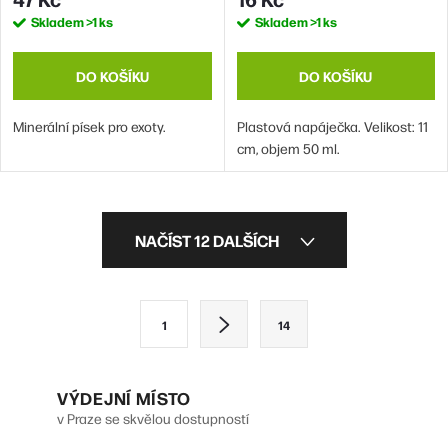
Skladem
>1 ks
Skladem
>1 ks
DO KOŠÍKU
DO KOŠÍKU
Minerální písek pro exoty.
Plastová napáječka. Velikost: 11
cm, objem 50 ml.
O
NAČÍST 12 DALŠÍCH
v
l
S
1
14
á
t
d
r
VÝDEJNÍ MÍSTO
a
á
v Praze se skvělou dostupností
n
c