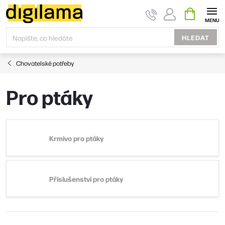
Přejít
NÁKUPNÍ
KOŠÍK
na
obsah
HLEDAT
Chovatelské potřeby
Pro ptáky
Krmivo pro ptáky
Příslušenství pro ptáky