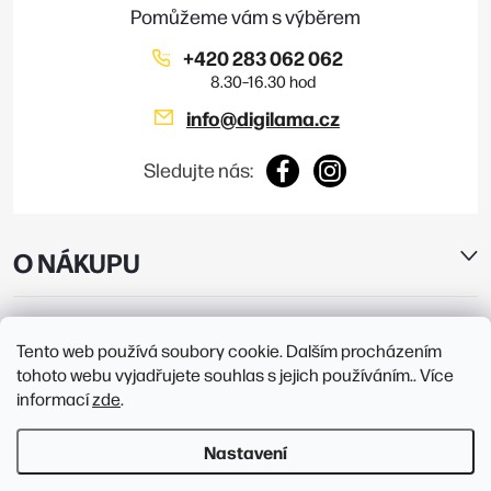
í
+420 283 062 062
info
@
digilama.cz
Sledujte nás:
O NÁKUPU
E-SHOP
Tento web používá soubory cookie. Dalším procházením
tohoto webu vyjadřujete souhlas s jejich používáním.. Více
PRODEJNY
informací
zde
.
Nastavení
Copyright 2026
Digilama
. Všechna práva vyhrazena.
Upravit nastavení