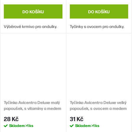
DO KOŠÍKU
DO KOŠÍKU
Výběrové krmivo pro andulky.
Tyčinky s ovocem pro andulky.
Tyčinka Avicentra Deluxe malý
Tyčinka Avicentra Deluxe velký
papoušek, s vitamíny a medem
papoušek, s ovocem a medem
2ks
2ks
28 Kč
31 Kč
Skladem
>1 ks
Skladem
>1 ks