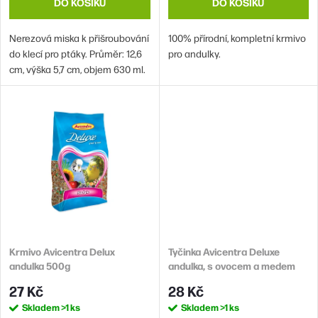
ů
t
DO KOŠÍKU
DO KOŠÍKU
ů
Nerezová miska k přišroubování
100% přírodní, kompletní krmivo
do klecí pro ptáky. Průměr: 12,6
pro andulky.
cm, výška 5,7 cm, objem 630 ml.
Krmivo Avicentra Delux
Tyčinka Avicentra Deluxe
andulka 500g
andulka, s ovocem a medem
2ks
27 Kč
28 Kč
Skladem
>1 ks
Skladem
>1 ks