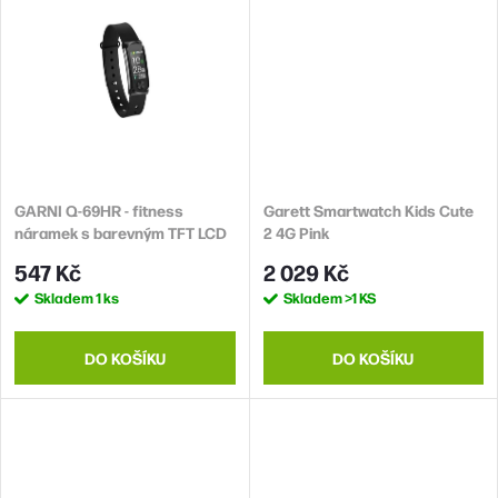
tepu, vodotěsnost 50 m (5 ATM),
monitoring spánku, měření
maximální výdrž baterie 264 h
tepu, vodotěsnost 50 m (5 ATM),
maximální výdrž baterie 360 h,
s...
GARNI Q-69HR - fitness
Garett Smartwatch Kids Cute
náramek s barevným TFT LCD
2 4G Pink
displejem
547 Kč
2 029 Kč
Skladem
1 ks
Skladem
>1 KS
DO KOŠÍKU
DO KOŠÍKU