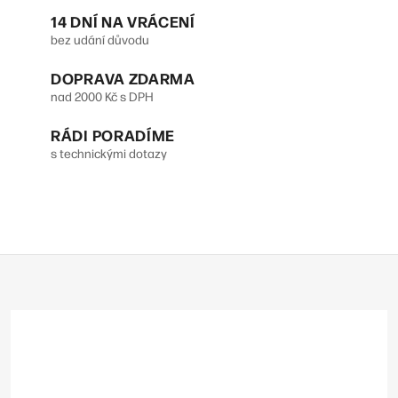
n
c
14 DNÍ NA VRÁCENÍ
k
í
bez udání důvodu
o
p
DOPRAVA ZDARMA
v
r
nad 2000 Kč s DPH
á
v
n
RÁDI PORADÍME
s technickými dotazy
k
í
y
v
ý
Z
p
á
p
i
a
s
t
u