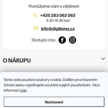
í
+420 283 062 062
info
@
digilama.cz
Sledujte nás:
O NÁKUPU
E-SHOP
Tento web používá soubory cookie. Dalším procházením
tohoto webu vyjadřujete souhlas s jejich používáním.. Více
PRODEJNY
informací
zde
.
Nastavení