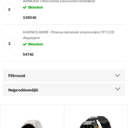
ARMODD Titan černá s kovovým řemínkem
Skladem
3 290 Kč
GARNI Q-69HR - fitness náramek s barevným TFT LCD
displejem
Skladem
547 Kč
Filtrovat
Ř
Nejprodávanější
a
Nejlevnější
z
V
Nejdražší
e
ý
n
Abecedně
p