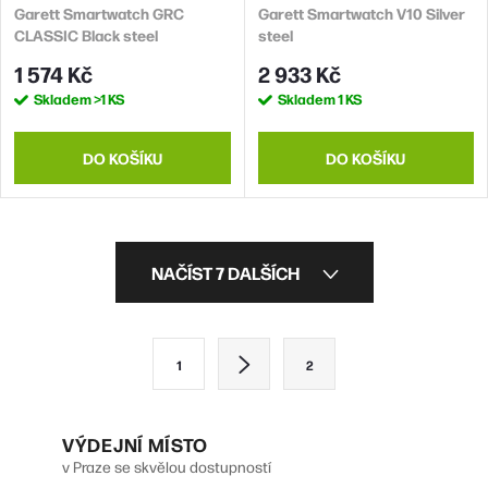
Garett Smartwatch GRC
Garett Smartwatch V10 Silver
CLASSIC Black steel
steel
1 574 Kč
2 933 Kč
Skladem
>1 KS
Skladem
1 KS
DO KOŠÍKU
DO KOŠÍKU
O
NAČÍST 7 DALŠÍCH
v
l
S
1
2
á
t
d
r
VÝDEJNÍ MÍSTO
a
á
v Praze se skvělou dostupností