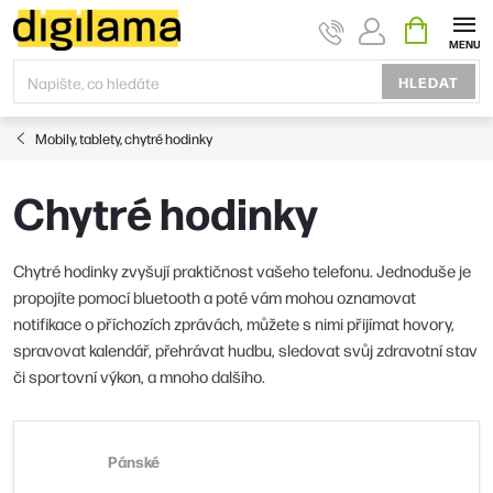
Přejít
NÁKUPNÍ
KOŠÍK
na
obsah
HLEDAT
Mobily, tablety, chytré hodinky
Chytré hodinky
Chytré hodinky zvyšují praktičnost vašeho telefonu. Jednoduše je
propojíte pomocí bluetooth a poté vám mohou oznamovat
notifikace o příchozích zprávách, můžete s nimi přijímat hovory,
spravovat kalendář, přehrávat hudbu, sledovat svůj zdravotní stav
či sportovní výkon, a mnoho dalšího.
Pánské