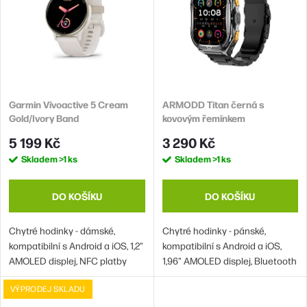
í
i
p
s
r
p
o
r
d
Garmin Vívoactive 5 Cream
ARMODD Titan černá s
o
Gold/Ivory Band
kovovým řemínkem
u
d
5 199 Kč
3 290 Kč
k
u
Skladem
>1 ks
Skladem
>1 ks
t
k
ů
t
DO KOŠÍKU
DO KOŠÍKU
ů
Chytré hodinky - dámské,
Chytré hodinky - pánské,
kompatibilní s Android a iOS, 1,2"
kompatibilní s Android a iOS,
AMOLED displej, NFC platby
1,96" AMOLED displej, Bluetooth
skrze Garmin Pay aplikaci, GPS,
5, GPS, volání z hodinek přes
VÝPRODEJ SKLADU
krokoměr, měření kyslíku v krvi,
telefon spárovaný s Bluetooth,
monitoring spánku, měření
krokoměr, měření kyslíku v krvi,