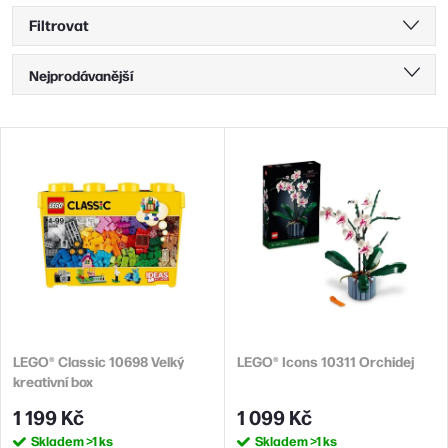
Filtrovat
Ř
Nejprodávanější
a
Nejlevnější
z
V
Nejdražší
e
ý
n
Abecedně
p
í
i
p
s
r
p
o
r
d
LEGO® Classic 10698 Velký
LEGO® Icons 10311 Orchidej
o
kreativní box
u
d
1 199 Kč
1 099 Kč
k
u
Skladem
>1 ks
Skladem
>1 ks