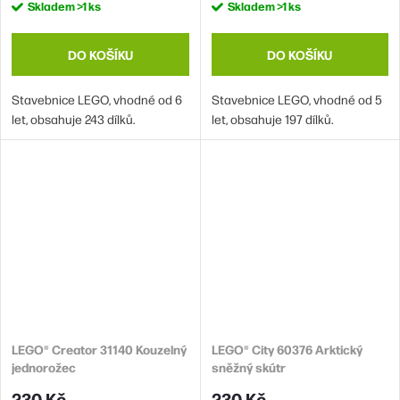
Skladem
>1 ks
Skladem
>1 ks
DO KOŠÍKU
DO KOŠÍKU
Stavebnice LEGO, vhodné od 6
Stavebnice LEGO, vhodné od 5
let, obsahuje 243 dílků.
let, obsahuje 197 dílků.
LEGO® Creator 31140 Kouzelný
LEGO® City 60376 Arktický
jednorožec
sněžný skútr
230 Kč
230 Kč