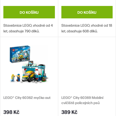
t
k
ů
t
DO KOŠÍKU
DO KOŠÍKU
ů
Stavebnice LEGO, vhodné od 4
Stavebnice LEGO, vhodné od 18
let, obsahuje 790 dílků.
let, obsahuje 608 dílků.
LEGO® City 60362 myčka aut
LEGO® City 60369 Mobilní
cvičiště policejních psů
398 Kč
389 Kč