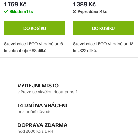
1 769 Kč
1 389 Kč
Skladem
1 ks
Vyprodáno
>1 ks
DO KOŠÍKU
DO KOŠÍKU
Stavebnice LEGO, vhodné od 6
Stavebnice LEGO, vhodné od 18
let, obsahuje 688 dílků.
let, 822 dílků.
O
v
VÝDEJNÍ MÍSTO
v Praze se skvělou dostupností
l
14 DNÍ NA VRÁCENÍ
á
bez udání důvodu
d
DOPRAVA ZDARMA
a
nad 2000 Kč s DPH