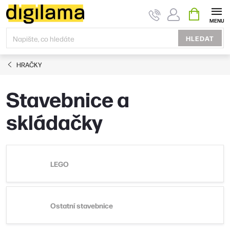
Přejít
NÁKUPNÍ
KOŠÍK
na
obsah
HLEDAT
HRAČKY
Stavebnice a
skládačky
LEGO
Ostatní stavebnice