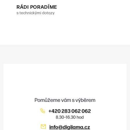
RÁDI PORADÍME
s technickými dotazy
Z
á
p
a
t
í
+420 283 062 062
info
@
digilama.cz