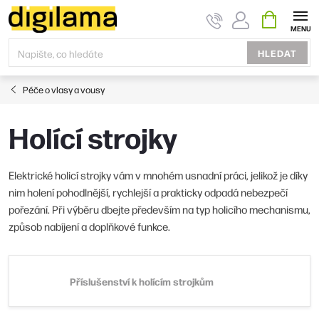
Přejít
NÁKUPNÍ
KOŠÍK
na
obsah
HLEDAT
Péče o vlasy a vousy
Holící strojky
Elektrické holicí strojky vám v mnohém usnadní práci, jelikož je díky
nim holení pohodlnější, rychlejší a prakticky odpadá nebezpečí
pořezání. Při výběru dbejte především na typ holicího mechanismu,
způsob nabíjení a doplňkové funkce.
Příslušenství k holícím strojkům