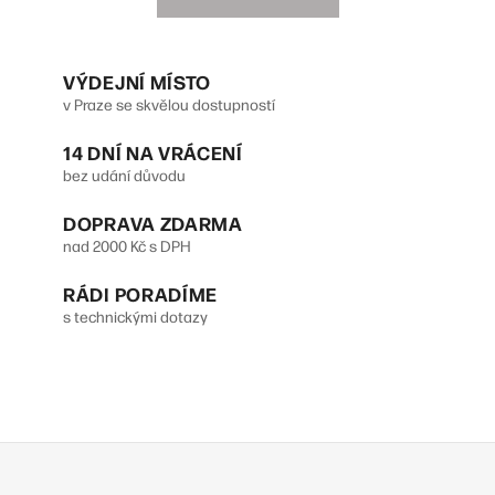
VÝDEJNÍ MÍSTO
v Praze se skvělou dostupností
14 DNÍ NA VRÁCENÍ
bez udání důvodu
DOPRAVA ZDARMA
nad 2000 Kč s DPH
RÁDI PORADÍME
s technickými dotazy
Z
á