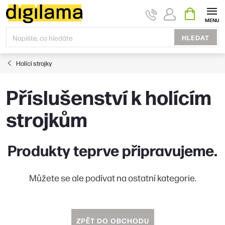
Přejít
NÁKUPNÍ
KOŠÍK
na
obsah
HLEDAT
Holící strojky
Příslušenství k holícím
strojkům
Produkty teprve připravujeme.
Můžete se ale podívat na ostatní kategorie.
ZPĚT DO OBCHODU