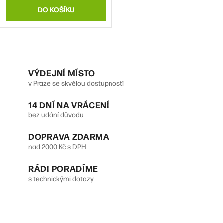
ů
t
DO KOŠÍKU
ů
O
v
VÝDEJNÍ MÍSTO
v Praze se skvělou dostupností
l
14 DNÍ NA VRÁCENÍ
á
bez udání důvodu
d
DOPRAVA ZDARMA
a
nad 2000 Kč s DPH
c
RÁDI PORADÍME
í
s technickými dotazy
p
r