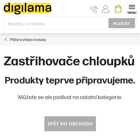
Přejít
NÁKUPNÍ
KOŠÍK
na
obsah
HLEDAT
Péče o vlasy a vousy
Zastřihovače chloupků
Produkty teprve připravujeme.
Můžete se ale podívat na ostatní kategorie.
ZPĚT DO OBCHODU