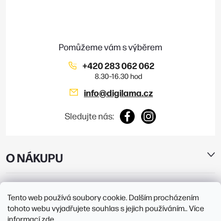
a
t
í
+420 283 062 062
info
@
digilama.cz
Sledujte nás:
O NÁKUPU
E-SHOP
Tento web používá soubory cookie. Dalším procházením
tohoto webu vyjadřujete souhlas s jejich používáním.. Více
PRODEJNY
informací
zde
.