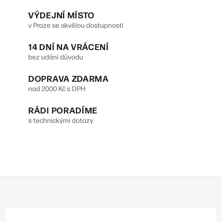
VÝDEJNÍ MÍSTO
v Praze se skvělou dostupností
14 DNÍ NA VRÁCENÍ
bez udání důvodu
DOPRAVA ZDARMA
nad 2000 Kč s DPH
RÁDI PORADÍME
s technickými dotazy
Z
á
p