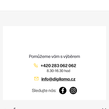
r
v
Z
k
á
y
p
v
a
t
ý
í
p
i
+420 283 062 062
s
info
@
digilama.cz
u
Sledujte nás: