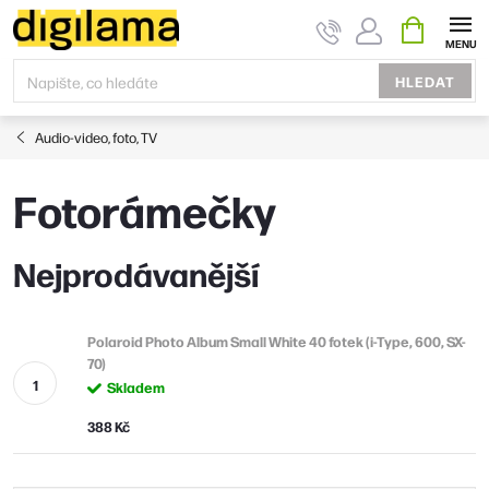
Přejít
NÁKUPNÍ
KOŠÍK
na
obsah
HLEDAT
Audio-video, foto, TV
Fotorámečky
Nejprodávanější
Polaroid Photo Album Small White 40 fotek (i-Type, 600, SX-
70)
Skladem
388 Kč