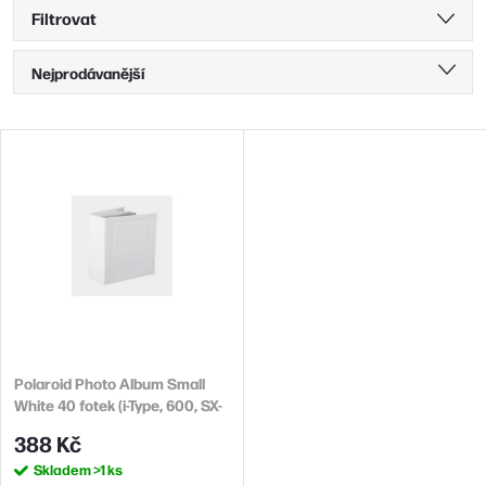
Filtrovat
Ř
Nejprodávanější
a
Nejlevnější
z
V
Nejdražší
e
ý
n
Abecedně
p
í
i
p
s
r
p
o
r
d
Polaroid Photo Album Small
o
White 40 fotek (i-Type, 600, SX-
u
d
70)
388 Kč
k
u
Skladem
>1 ks