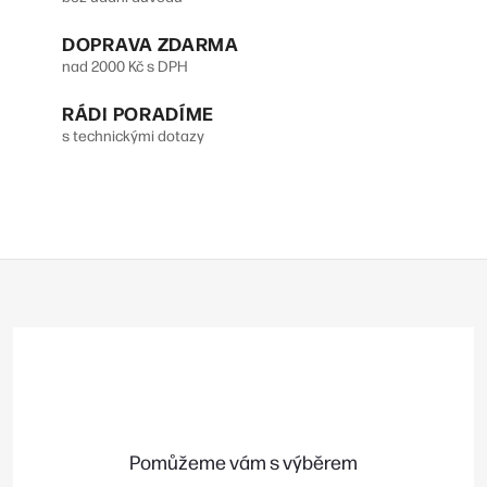
DOPRAVA ZDARMA
nad 2000 Kč s DPH
RÁDI PORADÍME
s technickými dotazy
Z
á
p
a
t
í