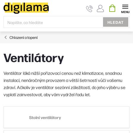
Přejít
NÁKUPNÍ
KOŠÍK
na
obsah
HLEDAT
Chlazení a topení
Ventilátory
Ventilátor láká nižší pořizovací cenou než klimatizace, snadnou
instalací, nenáročným provozem a větší šetrností vůči vašemu
zdraví. Ačkoliv je ventilátor sezónní záležitostí, do jeho výběru se
vyplatí zainvestovat, aby vám vydržel řadu let.
Stolní ventilátory