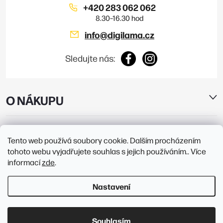
+420 283 062 062
info
@
digilama.cz
Sledujte nás:
O NÁKUPU
E-SHOP
Tento web používá soubory cookie. Dalším procházením
tohoto webu vyjadřujete souhlas s jejich používáním.. Více
PRODEJNY
informací
zde
.
Nastavení
Copyright 2026
Digilama
. Všechna práva vyhrazena.
Upravit nastavení
cookies
Souhlasím