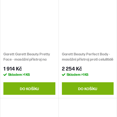
Garett Garett Beauty Pretty
Garett Beauty Perfect Body -
Face - masážní přístroj na
masážní přístroj proti celulitidě
obličej s funkcí EMS
1 914 Kč
2 254 Kč
Skladem
>1 KS
Skladem
>1 KS
DO KOŠÍKU
DO KOŠÍKU