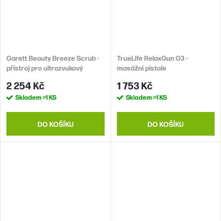
Garett Beauty Breeze Scrub -
TrueLife RelaxGun G3 -
přístroj pro ultrazvukový
masážní pistole
kavitační peeling
2 254 Kč
1 753 Kč
Skladem
>1 KS
Skladem
>1 KS
DO KOŠÍKU
DO KOŠÍKU