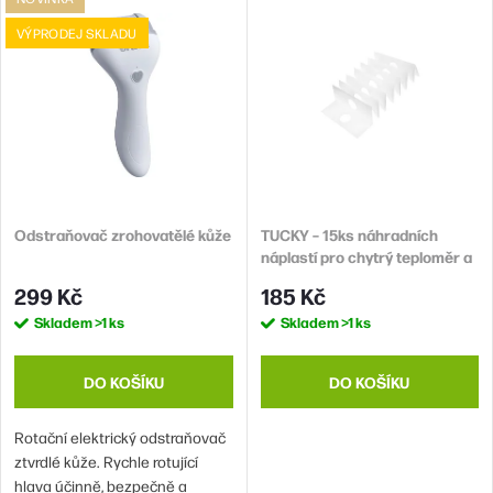
Nejdražší
e
ý
VÝPRODEJ SKLADU
n
Abecedně
p
í
i
p
s
r
p
o
r
d
Odstraňovač zrohovatělé kůže
TUCKY – 15ks náhradních
o
náplastí pro chytrý teploměr a
u
d
monitor polohy
299 Kč
185 Kč
k
u
Skladem
>1 ks
Skladem
>1 ks
t
k
ů
t
DO KOŠÍKU
DO KOŠÍKU
ů
Rotační elektrický odstraňovač
ztvrdlé kůže. Rychle rotující
hlava účinně, bezpečně a