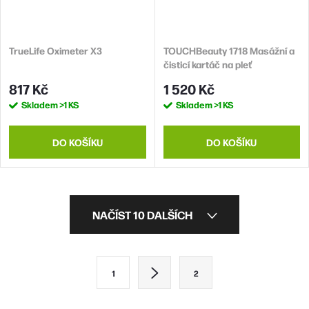
TrueLife Oximeter X3
TOUCHBeauty 1718 Masážní a
čisticí kartáč na pleť
817 Kč
1 520 Kč
Skladem
>1 KS
Skladem
>1 KS
DO KOŠÍKU
DO KOŠÍKU
O
NAČÍST 10 DALŠÍCH
v
l
S
1
2
á
t
d
r