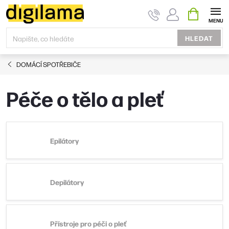
Přejít
NÁKUPNÍ
KOŠÍK
na
obsah
HLEDAT
DOMÁCÍ SPOTŘEBIČE
Péče o tělo a pleť
Epilátory
Depilátory
Přístroje pro péči o pleť