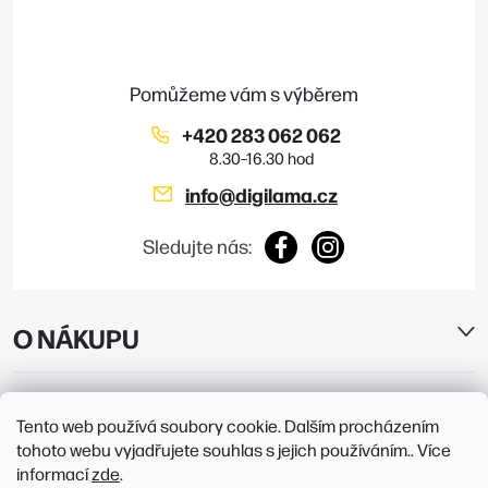
a
s
t
u
í
+420 283 062 062
info
@
digilama.cz
Sledujte nás:
O NÁKUPU
E-SHOP
Tento web používá soubory cookie. Dalším procházením
tohoto webu vyjadřujete souhlas s jejich používáním.. Více
PRODEJNY
informací
zde
.