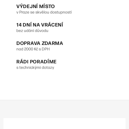
VÝDEJNÍ MÍSTO
a
á
v Praze se skvělou dostupností
n
c
14 DNÍ NA VRÁCENÍ
k
í
bez udání důvodu
o
p
DOPRAVA ZDARMA
v
r
nad 2000 Kč s DPH
á
v
n
RÁDI PORADÍME
s technickými dotazy
k
í
y
v
ý
Z
p
á
p
i