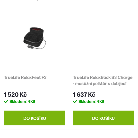
bezbolestně odstraňuje
nežádoucí tvrdou a odumřelou
kůži na patách. Chodidla tak
budou hladká a hebká na dotek.
Ergonomicky tvarovaná rukojeť.
Příslušenství: náhradní brusný
váleček a čistící...
TrueLife RelaxFeet F3
TrueLife RelaxBack B3 Charge
- masážní polštář s dobíjecí
baterií
1 520 Kč
1 637 Kč
Skladem
>1 KS
Skladem
>1 KS
DO KOŠÍKU
DO KOŠÍKU