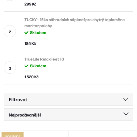
299 Kč
TUCKY – 15ks náhradních náplastí pro chytrý teploměr a
monitor polohy
Skladem
185 Kč
TrueLife RelaxFeet F3
Skladem
1 520 Kč
Filtrovat
Ř
Nejprodávanější
a
Nejlevnější
z
V
NOVINKA