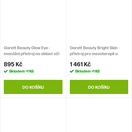
Garett Beauty Glow Eye -
Garett Beauty Bright Skin -
masážní přístroj na oblast očí
přístroj pro mezoterapii a
a rtů
omlazení pleti
895 Kč
1 461 Kč
Skladem
>1 KS
Skladem
>1 KS
DO KOŠÍKU
DO KOŠÍKU