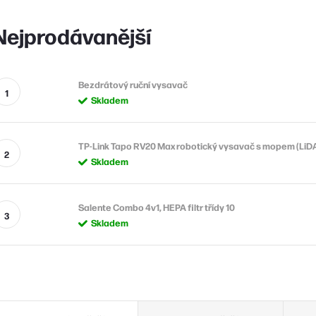
Nejprodávanější
Bezdrátový ruční vysavač
Skladem
TP-Link Tapo RV20 Max robotický vysavač s mopem (LiDAR
Skladem
Salente Combo 4v1, HEPA filtr třídy 10
Skladem
Ř