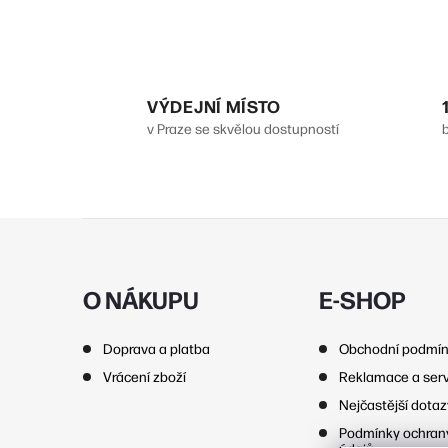
l
VÝDEJNÍ MÍSTO
v Praze se skvělou dostupností
Z
í
á
p
O NÁKUPU
E-SHOP
r
a
Doprava a platba
Obchodní podmí
t
Vrácení zboží
Reklamace a serv
í
Nejčastější dota
Podmínky ochran
údajů