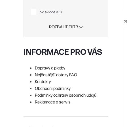
Na skladě
21
2
ROZBALIT FILTR
í
INFORMACE PRO VÁS
i
r
Dopravy a platby
Nejčastější dotazy FAQ
Kontakty
r
Obchodní podmínky
Podmínky ochrany osobních údajů
Reklamace a servis
t