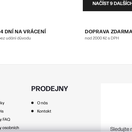
NAČÍST 9 DALŠÍC
v
á
14 DNÍ NA VRÁCENÍ
DOPRAVA ZDARM
bez udání důvodu
nad 2000 Kč s DPH
d
a
c
p
PRODEJNY
nky
O nás
v
is
Kontakt
k
zy FAQ
y
y osobních
Sledujte 