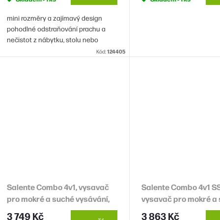
mini rozměry a zajímavý design
ů
pohodlné odstraňování prachu a
nečistot z nábytku, stolu nebo
vozidla nabíjení baterií přes USB-C
Kód:
124405
port doba provozu: max. 15 min. bez
dobíjení
Salente Combo 4v1, vysavač
Salente Combo 4v1 SS
pro mokré a suché vysávání,
vysavač pro mokré a
tepovač, fukar
vysávání, tepovač, fu
3 749 Kč
3 863 Kč