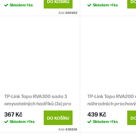
nádoba
DO KOŠÍKU
DO
Skladem
1 ks
Skladem
>1 ks
Kód:
546962
TP-Link Tapo RVA300 sada 3
TP-Link Tapo RVA200 
omyvatelných hadříků (3x) pro
náhradních prachový
Tapo RV30 Plus, RV30, RV10
(3x 4L) pro Tapo RV30 
367 Kč
439 Kč
Plus, RV10
RV10 Plus
DO KOŠÍKU
DO
Skladem
>1 ks
Skladem
>1 ks
Kód:
438826