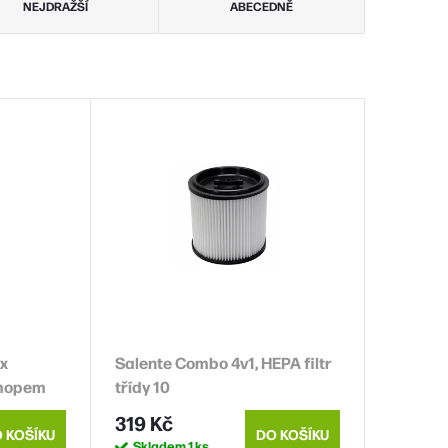
NEJDRAŽŠÍ
ABECEDNĚ
ax
Salente Combo 4v1, HEPA filtr
 mopem
třídy 10
rný)
319 Kč
 KOŠÍKU
DO KOŠÍKU
Skladem
1 ks