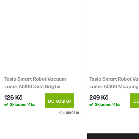
Tesla Smart Robot Vacuum
Tesla Smart Robot V
Laser AI300 Dust Bag 5x
Laser AI300 Mopping 
126 Kč
249 Kč
DO KOŠÍKU
DO
Skladem
>1 ks
Skladem
>1 ks
Kód:
1890316
O