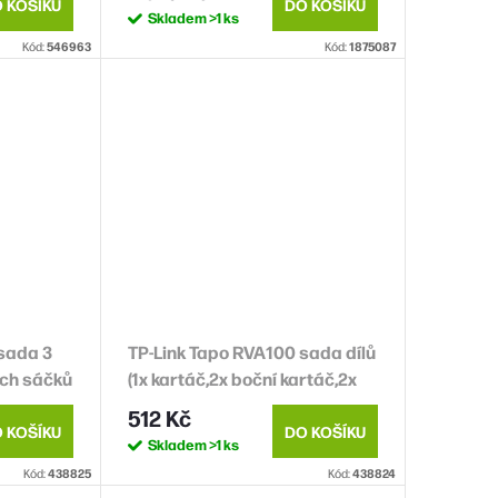
 KOŠÍKU
DO KOŠÍKU
Skladem
>1 ks
Kód:
546963
Kód:
1875087
sada 3
TP-Link Tapo RVA100 sada dílů
ch sáčků
(1x kartáč,2x boční kartáč,2x
Plus,
HEPA filtr) pro Tapo RV30 plus,
512 Kč
RV30, RV10 plus, RV10
 KOŠÍKU
DO KOŠÍKU
Skladem
>1 ks
Kód:
438825
Kód:
438824