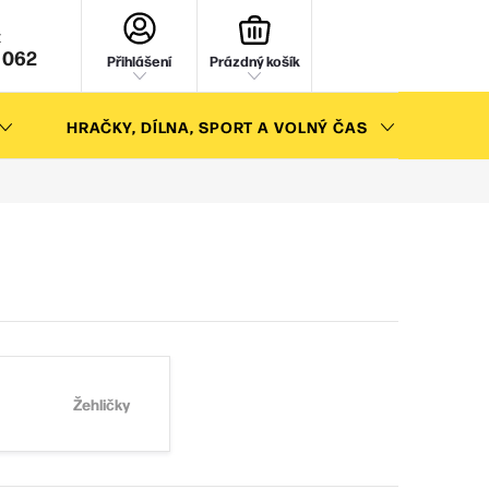
NÁKUPNÍ
KOŠÍK
 062
Přihlášení
Prázdný košík
HRAČKY, DÍLNA, SPORT A VOLNÝ ČAS
AKC
Žehličky