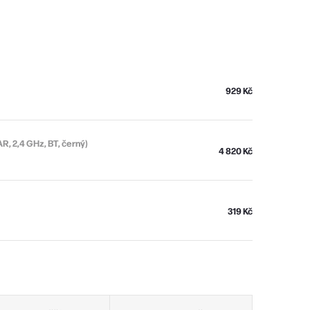
929 Kč
, 2,4 GHz, BT, černý)
4 820 Kč
319 Kč