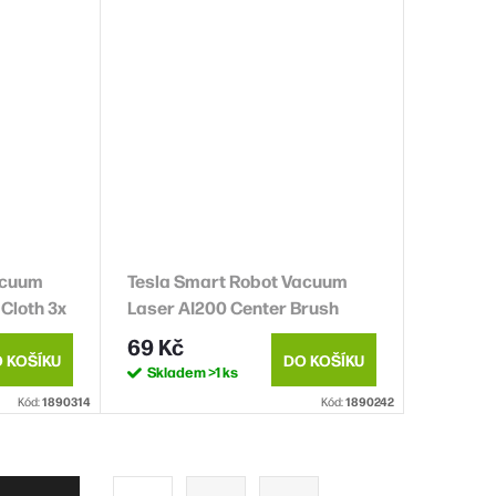
acuum
Tesla Smart Robot Vacuum
Cloth 3x
Laser AI200 Center Brush
69 Kč
 KOŠÍKU
DO KOŠÍKU
Skladem
>1 ks
Kód:
1890314
Kód:
1890242
S