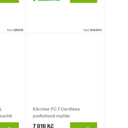
Kód:
324274
Kód:
546964
,
Kärcher FC 7 Cordless
 suché
podlahová myčka
kar, nerez
7 816 Kč