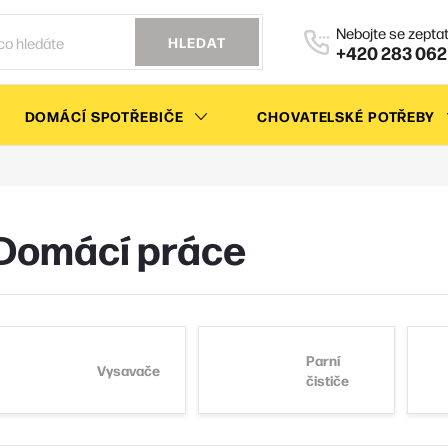
HLEDAT
+420 283 062
DOMÁCÍ SPOTŘEBIČE
CHOVATELSKÉ POTŘEBY
Domácí práce
Parní
Vysavače
čističe