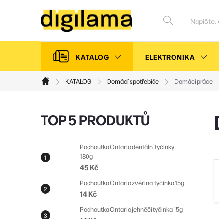
Přejít
na
obsah
KATALOG
ELEKTRONIKA
KATALOG
Domácí spotřebiče
Domácí práce
Domů
P
TOP 5 PRODUKTŮ
o
s
Pochoutka Ontario dentální tyčinky
180g
t
45 Kč
r
Pochoutka Ontario zvěřina, tyčinka 15g
a
14 Kč
n
Pochoutka Ontario jehněčí tyčinka 15g