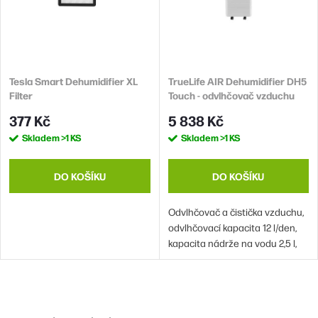
p
s
r
p
o
r
d
Tesla Smart Dehumidifier XL
TrueLife AIR Dehumidifier DH5
o
Filter
Touch - odvlhčovač vzduchu
u
d
377 Kč
5 838 Kč
k
u
Skladem
>1 KS
Skladem
>1 KS
t
k
ů
t
DO KOŠÍKU
DO KOŠÍKU
ů
Odvlhčovač a čistička vzduchu,
odvlhčovací kapacita 12 l/den,
kapacita nádrže na vodu 2,5 l,
ničí viry a bakterie, dotykový
displej, automatický provoz, dva
způsoby odvodu vody, indikátor
O
plné nádrže, senzor vlhkosti