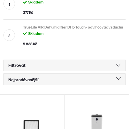
Skladem
377 Kč
TrueLife AIR Dehumidifier DH5 Touch - odvlhčovač vzduchu
Skladem
5 838 Kč
Filtrovat
Ř
Nejprodávanější
a
Nejlevnější
z
V
Nejdražší
e
ý
n
Abecedně
p
í
i