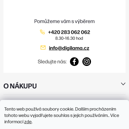
t
ý
í
p
i
+420 283 062 062
s
info
@
digilama.cz
u
Sledujte nás:
O NÁKUPU
E-SHOP
Tento web používá soubory cookie. Dalším procházením
tohoto webu vyjadřujete souhlas s jejich používáním.. Více
PRODEJNY
informací
zde
.