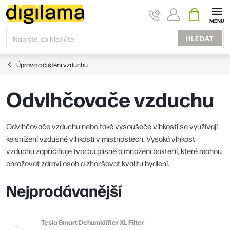
Přejít
NÁKUPNÍ
KOŠÍK
na
obsah
HLEDAT
Úprava a čištění vzduchu
Odvlhčovače vzduchu
Odvlhčovače vzduchu nebo také vysoušeče vlhkosti se využívají
ke snížení vzdušné vlhkosti v místnostech. Vysoká vlhkost
vzduchu zapříčiňuje tvorbu plísně a množení bakterií, které mohou
ohrožovat zdraví osob a zhoršovat kvalitu bydlení.
Nejprodávanější
Tesla Smart Dehumidifier XL Filter