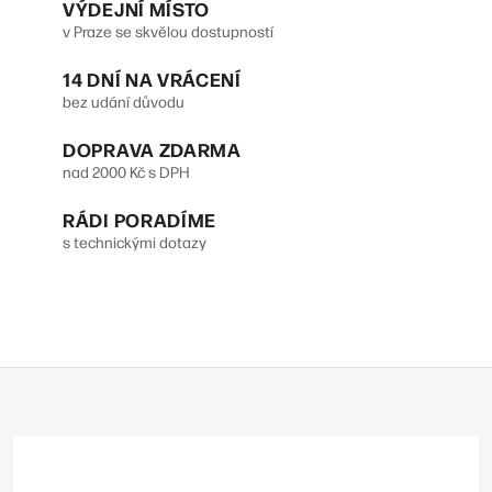
v
vzduchu, časovač, noční režim,
VÝDEJNÍ MÍSTO
režim na sušení prádla....
v Praze se skvělou dostupností
l
14 DNÍ NA VRÁCENÍ
á
bez udání důvodu
d
DOPRAVA ZDARMA
a
nad 2000 Kč s DPH
c
RÁDI PORADÍME
í
s technickými dotazy
p
r
v
Z
k
á
y
p
v
a