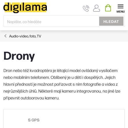
Přejít
NÁKUPNÍ
KOŠÍK
na
obsah
HLEDAT
Audio-video, foto, TV
Drony
Dron nebo též kvadroptéra je létající model ovládaný vysílačem
nebo mobilním telefonem. Oblíbený je u dětí i dospělých. Jejich
hlavní předností je možnost pořizovat s ním fotografie a videa z
nejrůznějších úhlů. Některé mají kameru integrovanou, na jiné lze
připevnit outdoorovou kameru.
S GPS