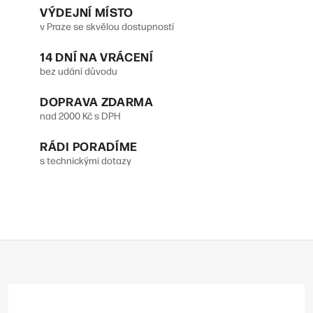
VÝDEJNÍ MÍSTO
v Praze se skvělou dostupností
14 DNÍ NA VRÁCENÍ
bez udání důvodu
DOPRAVA ZDARMA
nad 2000 Kč s DPH
RÁDI PORADÍME
s technickými dotazy
Z
á
p