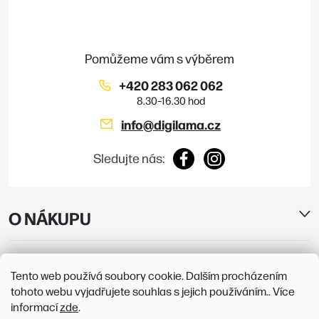
a
t
í
+420 283 062 062
info
@
digilama.cz
Sledujte nás:
O NÁKUPU
E-SHOP
Tento web používá soubory cookie. Dalším procházením
tohoto webu vyjadřujete souhlas s jejich používáním.. Více
PRODEJNY
informací
zde
.