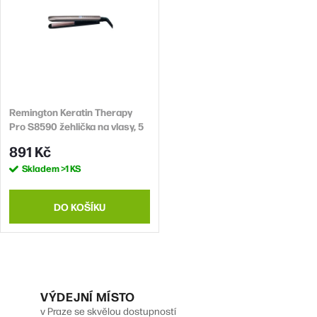
p
í
i
p
s
r
p
o
r
d
Remington Keratin Therapy
o
Pro S8590 žehlička na vlasy, 5
u
d
teplot, rychlé zahřátí,
891 Kč
k
automatické vypínání, pouzdro
u
Skladem
>1 KS
t
k
ů
t
DO KOŠÍKU
ů
O
v
VÝDEJNÍ MÍSTO
v Praze se skvělou dostupností