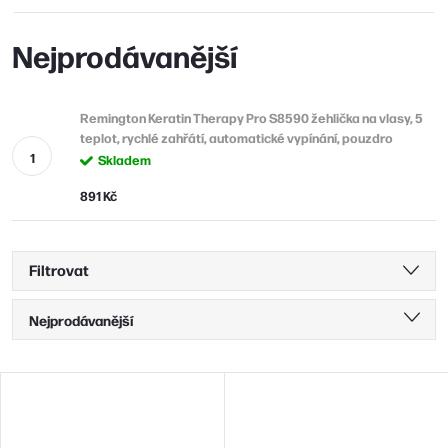
Nejprodávanější
Remington Keratin Therapy Pro S8590 žehlička na vlasy, 5
teplot, rychlé zahřátí, automatické vypínání, pouzdro
Skladem
891 Kč
Filtrovat
Ř
Nejprodávanější
a
Nejlevnější
z
V
Nejdražší
e
ý
n
Abecedně