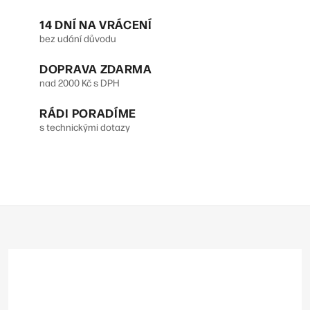
l
14 DNÍ NA VRÁCENÍ
á
bez udání důvodu
d
DOPRAVA ZDARMA
a
nad 2000 Kč s DPH
c
RÁDI PORADÍME
í
s technickými dotazy
p
r
v
Z
k
á
y
p
v
a
t
ý