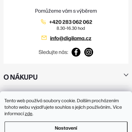
í
p
i
+420 283 062 062
s
info
@
digilama.cz
u
Sledujte nás:
O NÁKUPU
E-SHOP
Tento web používá soubory cookie. Dalším procházením
tohoto webu vyjadřujete souhlas s jejich používáním.. Více
PRODEJNY
informací
zde
.
Nastavení