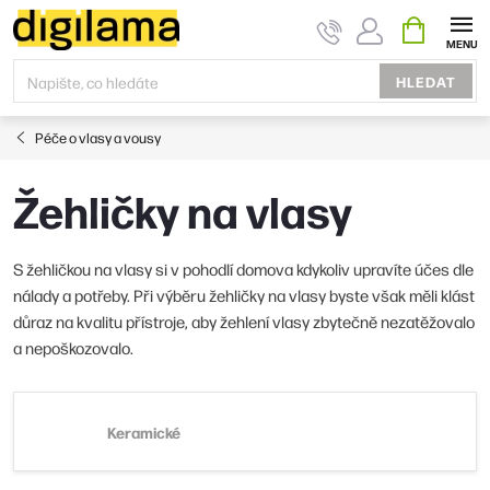
Přejít
NÁKUPNÍ
KOŠÍK
na
obsah
HLEDAT
Péče o vlasy a vousy
Žehličky na vlasy
S žehličkou na vlasy si v pohodlí domova kdykoliv upravíte účes dle
nálady a potřeby. Při výběru žehličky na vlasy byste však měli klást
důraz na kvalitu přístroje, aby žehlení vlasy zbytečně nezatěžovalo
a nepoškozovalo.
Keramické