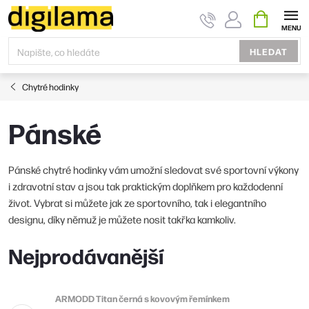
Přejít
NÁKUPNÍ
KOŠÍK
na
obsah
HLEDAT
Chytré hodinky
Pánské
Pánské chytré hodinky vám umožní sledovat své sportovní výkony
i zdravotní stav a jsou tak praktickým doplňkem pro každodenní
život. Vybrat si můžete jak ze sportovního, tak i elegantního
designu, díky němuž je můžete nosit takřka kamkoliv.
Nejprodávanější
ARMODD Titan černá s kovovým řemínkem