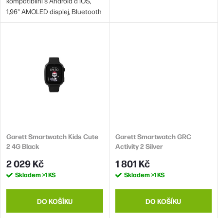
kompatibilní s Android a iOS,
1,96" AMOLED displej, Bluetooth
5, GPS, volání z hodinek přes
telefon spárovaný s Bluetooth,
krokoměr, měření kyslíku v krvi,
monitoring spánku, měření
tepu, vodotěsnost 50 m (5 ATM),
maximální výdrž baterie 360 h,
s...
Garett Smartwatch Kids Cute
Garett Smartwatch GRC
2 4G Black
Activity 2 Silver
2 029 Kč
1 801 Kč
Skladem
>1 KS
Skladem
>1 KS
DO KOŠÍKU
DO KOŠÍKU