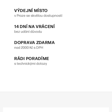
O
Pay, měřením tepu, EKG,
v
monitorováním spánku, tlakem,
VÝDEJNÍ MÍSTO
krokům, oxymetrem,
v Praze se skvělou dostupností
l
barometrem, funkcí hledání
14 DNÍ NA VRÁCENÍ
telefonu,...
á
bez udání důvodu
d
DOPRAVA ZDARMA
a
nad 2000 Kč s DPH
c
RÁDI PORADÍME
í
s technickými dotazy
p
r
v
Z
k
á
y
p