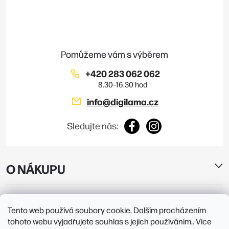
v
a
t
ý
í
p
i
+420 283 062 062
s
info
@
digilama.cz
u
Sledujte nás:
O NÁKUPU
E-SHOP
Tento web používá soubory cookie. Dalším procházením
tohoto webu vyjadřujete souhlas s jejich používáním.. Více