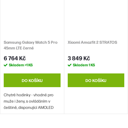
Samsung Galaxy Watch 5 Pro
Xiaomi Amazfit 2 STRATOS
45mm LTE černé
6 764 Kč
3 849 Kč
Skladem
>1 KS
Skladem
1 KS
DO KOŠÍKU
DO KOŠÍKU
Chytré hodinky - vhodné pro
muže i ženy, s ovládáním v
češtině, disponující AMOLED
displejem, GPS funkcí,
telefonováním díky eSIM kartě,
NFC platbou pomocí Google