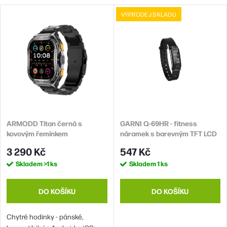
z
V
VÝPRODEJ SKLADU
Nejdražší
e
ý
n
Abecedně
p
í
i
p
s
r
p
o
r
d
ARMODD Titan černá s
GARNI Q-69HR - fitness
o
kovovým řemínkem
náramek s barevným TFT LCD
u
d
displejem
3 290 Kč
547 Kč
k
u
Skladem
>1 ks
Skladem
1 ks
t
k
ů
t
DO KOŠÍKU
DO KOŠÍKU
ů
Chytré hodinky - pánské,