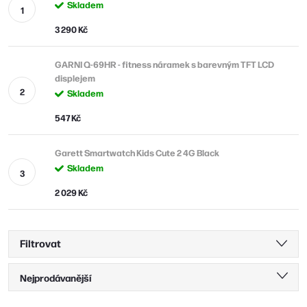
Skladem
3 290 Kč
GARNI Q-69HR - fitness náramek s barevným TFT LCD
displejem
Skladem
547 Kč
Garett Smartwatch Kids Cute 2 4G Black
Skladem
2 029 Kč
Filtrovat
Ř
Nejprodávanější
a
Nejlevnější