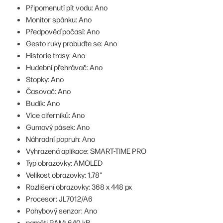
Připomenutí pít vodu: Ano
Monitor spánku: Ano
Předpověď počasí: Ano
Gesto ruky probuďte se: Ano
Historie trasy: Ano
Hudební přehrávač: Ano
Stopky: Ano
Časovač: Ano
Budík: Ano
Více ciferníků: Ano
Gumový pásek: Ano
Náhradní popruh: Ano
Vyhrazená aplikace: SMART-TIME PRO
Typ obrazovky: AMOLED
Velikost obrazovky: 1,78"
Rozlišení obrazovky: 368 x 448 px
Procesor: JL7012/A6
Pohybový senzor: Ano
paměti RAM: 640 kB