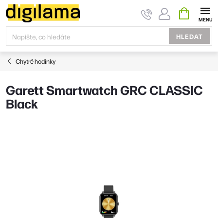
Přejít
NÁKUPNÍ
KOŠÍK
na
obsah
HLEDAT
Chytré hodinky
Garett Smartwatch GRC CLASSIC
Black