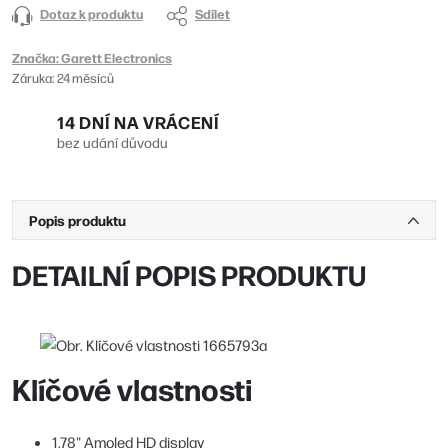
Dotaz k produktu
Sdílet
Značka:
Garett Electronics
Záruka
:
24 měsíců
14 DNÍ NA VRÁCENÍ
bez udání důvodu
Popis produktu
DETAILNÍ POPIS PRODUKTU
Klíčové vlastnosti
1,78" Amoled HD display