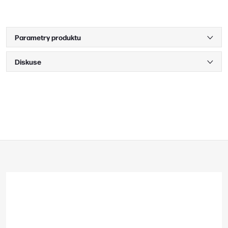
Parametry produktu
Diskuse
Z
á
p
a
t