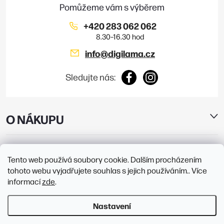
í
+420 283 062 062
info
@
digilama.cz
Sledujte nás:
O NÁKUPU
E-SHOP
Tento web používá soubory cookie. Dalším procházením
tohoto webu vyjadřujete souhlas s jejich používáním.. Více
PRODEJNY
informací
zde
.
Nastavení
Copyright 2026
Digilama
. Všechna práva vyhrazena.
Upravit nastavení