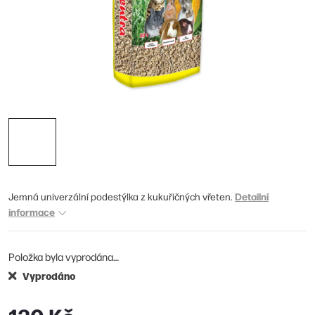
Detailní
Jemná univerzální podestýlka z kukuřičných vřeten.
informace
Položka byla vyprodána…
Vyprodáno