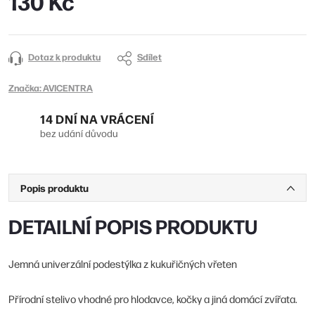
130 Kč
Měrná
cena:
Dotaz k produktu
Sdílet
Značka:
AVICENTRA
14 DNÍ NA VRÁCENÍ
bez udání důvodu
Popis produktu
DETAILNÍ POPIS PRODUKTU
Jemná univerzální podestýlka z kukuřičných vřeten
Přírodní stelivo vhodné pro hlodavce, kočky a jiná domácí zvířata.