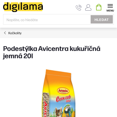
Přejít
NÁKUPNÍ
KOŠÍK
na
obsah
HLEDAT
Kočkolity
Podestýlka Avicentra kukuřičná
jemná 20l