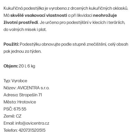
Kukuřičná podestýlka je vyrobena z drcených kukuřičných oklasků.
skvělé vsakovací vlastnosti
neohrožuje
Má
a při likvidaci
životní prostředí
. Je určena pro podestýlání v klecích i teráriích,
do volných misek i plat.
Použití:
Podestýlku obnovujte podle stupně znečištění, celý obsah
pak jednou za týden.
Objem:
20 l, 6 kg
Typ: Vyrobce
Název: AVICENTRA s.r.o.
Adresa: Stropešín 71
Město: Hrotovice
PSČ: 675 55
Země: CZ
Email: info@avicentra.cz
Telefon: 420731520515