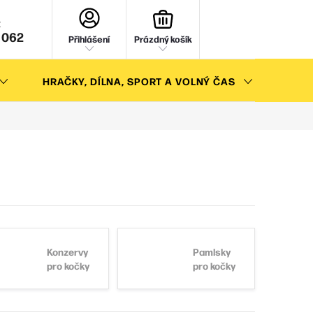
NÁKUPNÍ
KOŠÍK
 062
Přihlášení
Prázdný košík
HRAČKY, DÍLNA, SPORT A VOLNÝ ČAS
AKC
Konzervy
Pamlsky
pro kočky
pro kočky