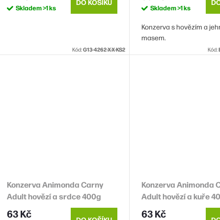
DO KOŠÍKU
DO
Skladem
>1 ks
Skladem
>1 ks
Konzerva s hovězím a je
masem.
Kód:
G13-4262-X-X-KS2
Kód:
Konzerva Animonda Carny
Konzerva Animonda 
Adult hovězí a srdce 400g
Adult hovězí a kuře 4
63 Kč
63 Kč
DO KOŠÍKU
DO