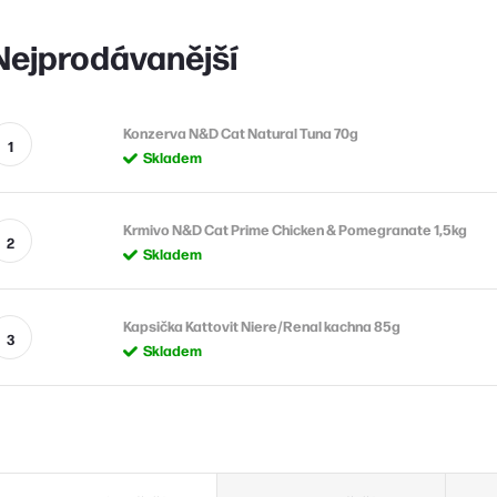
Nejprodávanější
Konzerva N&D Cat Natural Tuna 70g
Skladem
Krmivo N&D Cat Prime Chicken & Pomegranate 1,5kg
Skladem
Kapsička Kattovit Niere/Renal kachna 85g
Skladem
Ř