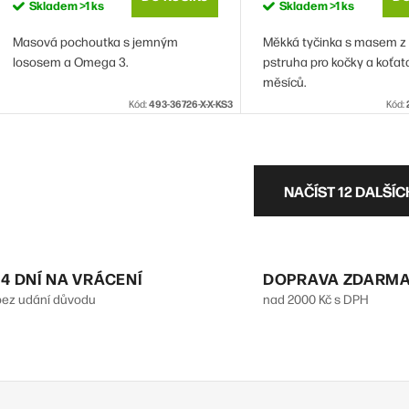
Skladem
>1 ks
Skladem
>1 ks
Masová pochoutka s jemným
Měkká tyčinka s masem z 
lososem a Omega 3.
pstruha pro kočky a koťat
měsíců.
Kód:
493-36726-X-X-KS3
Kód:
O
NAČÍST 12 DALŠÍ
v
á
14 DNÍ NA VRÁCENÍ
DOPRAVA ZDARM
bez udání důvodu
nad 2000 Kč s DPH
d
a
c