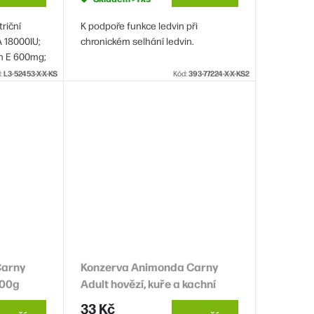
riční
K podpoře funkce ledvin při
A 18000IU;
chronickém selhání ledvin.
ín E 600mg;
150mg;
:
L3-52453-X-X-KS
Kód:
393-77224-X-X-KS2
0mg;
 B6 8.
Carny
Konzerva Animonda Carny
200g
Adult hovězí, kuře a kachní
srdce 200g
33 Kč