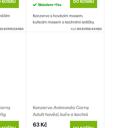
 KOŠÍKU
DO KOŠÍKU
Skladem
>1 ks
hněčím
Konzerva s hovězím masem,
kuřecím masem a kachními srdíčky.
B3-83705-X-X-KS3
Kód:
B3-83706-X-X-KS3
Carny
Konzerva Animonda Carny
00g
Adult hovězí, kuře a kachní
srdce 400g
63 Kč
 KOŠÍKU
DO KOŠÍKU