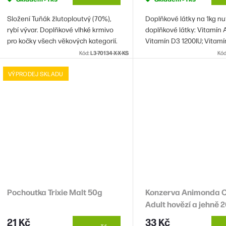
Složení Tuňák žlutoploutvý (70%),
Doplňkové látky na 1kg nut
ů
rybí vývar. Doplňkové vlhké krmivo
doplňkové látky: Vitamín 
pro kočky všech věkových kategorií.
Vitamín D3 1200IU; Vitam
Vitamín C 300mg; Niacin 
Kód:
L3-70134-X-X-KS
Kód
Kalcium D-Pantothenát 5
Vitamín B2 20mg; Vitamín
VÝPRODEJ SKLADU
Pochoutka Trixie Malt 50g
Konzerva Animonda 
Adult hovězí a jehně 
21 Kč
33 Kč