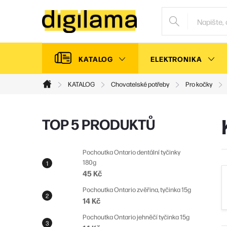
Přejít
na
obsah
KATALOG
ELEKTRONIKA
KATALOG
Chovatelské potřeby
Pro kočky
Domů
P
TOP 5 PRODUKTŮ
o
s
Pochoutka Ontario dentální tyčinky
180g
t
45 Kč
r
Pochoutka Ontario zvěřina, tyčinka 15g
a
14 Kč
n
Pochoutka Ontario jehněčí tyčinka 15g