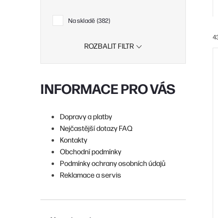
Na skladě
382
4
ROZBALIT FILTR
í
INFORMACE PRO VÁS
i
r
Dopravy a platby
Nejčastější dotazy FAQ
Kontakty
r
Obchodní podmínky
Podmínky ochrany osobních údajů
Reklamace a servis
t