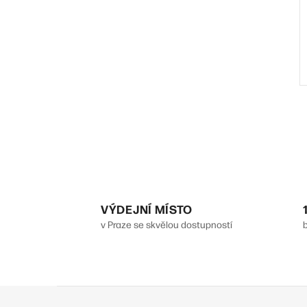
l
VÝDEJNÍ MÍSTO
v Praze se skvělou dostupností
Z