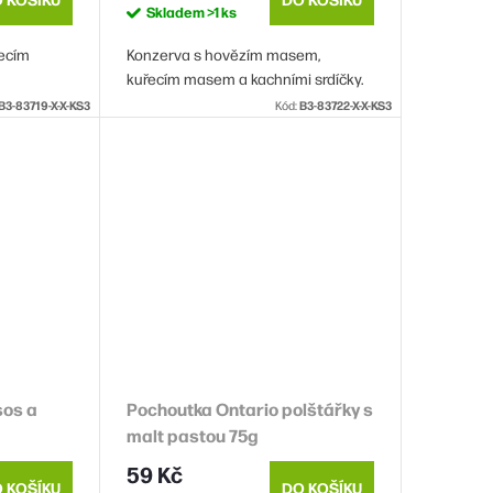
Skladem
>1 ks
řecím
Konzerva s hovězím masem,
kuřecím masem a kachními srdíčky.
B3-83719-X-X-KS3
Kód:
B3-83722-X-X-KS3
sos a
Pochoutka Ontario polštářky s
malt pastou 75g
59 Kč
 KOŠÍKU
DO KOŠÍKU