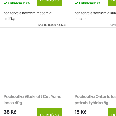
Skladem
>1 ks
Skladem
>1 ks
Konzerva s hovězím masem a
Konzerva s hovězím a ku
srdíčky.
masem.
Kód:
B3-83720-X-X-KS3
Kód:
Pochoutka Vitakraft Cat Yums
Pochoutka Ontario lo
losos 40g
pstruh, tyčinka 5g
38 Kč
15 Kč
DO KOŠÍKU
DO