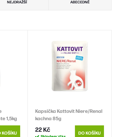
NEJDRAŽŠÍ
ABECEDNĚ
e
Kapsička Kattovit Niere/Renal
e 1,5kg
kachna 85g
22 Kč
 KOŠÍKU
DO KOŠÍKU
Skladem
>1 ks