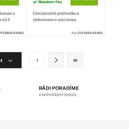
Skladem
>1 ks
lososa a
Extrudovaná pochoutka s
a od 4
obilovinami a vůní masa.
213-5800-X-X-KS3
Kód:
213-5400-X-X-KS3
S
CH
1
36
t
r
á
A
RÁDI PORADÍME
n
s technickými dotazy
k
o
v
á