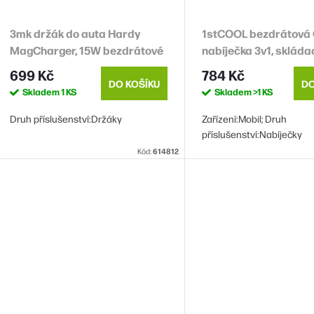
3mk držák do auta Hardy
1stCOOL bezdrátová 
MagCharger, 15W bezdrátové
nabíječka 3v1, skláda
nabíjení, MagSafe
kompatibilní, bílá
699 Kč
784 Kč
DO KOŠÍKU
DO
Skladem
1 KS
Skladem
>1 KS
Druh příslušenství:Držáky
Zařízení:Mobil; Druh
příslušenství:Nabíječky
Kód:
614812