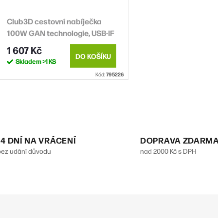
Club3D cestovní nabíječka
100W GAN technologie, USB-IF
TID certified, USB Type-C,
1 607 Kč
Power Delivery(PD) 3.0
DO KOŠÍKU
Skladem
>1 KS
Support
Kód:
795226
O
v
14 DNÍ NA VRÁCENÍ
DOPRAVA ZDARM
bez udání důvodu
nad 2000 Kč s DPH
á
d
a