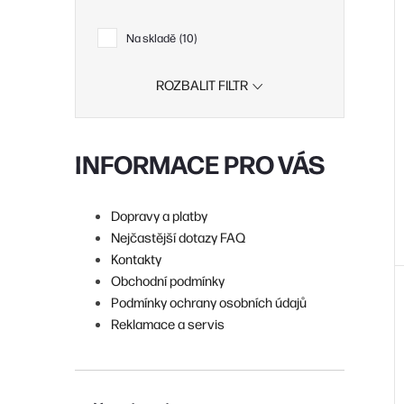
i
r
Na skladě
10
ROZBALIT FILTR
r
INFORMACE PRO VÁS
t
Dopravy a platby
Nejčastější dotazy FAQ
t
Kontakty
Obchodní podmínky
Podmínky ochrany osobních údajů
Reklamace a servis