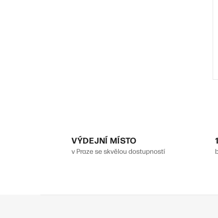
VÝDEJNÍ MÍSTO
l
v Praze se skvělou dostupností
Z
á