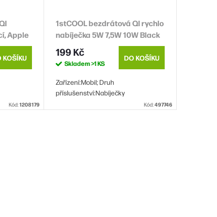
QI
1stCOOL bezdrátová QI rychlo
cí, Apple
nabíječka 5W 7,5W 10W Black
199 Kč
 KOŠÍKU
DO KOŠÍKU
Skladem
>1 KS
Zařízení:Mobil; Druh
příslušenství:Nabíječky
Kód:
1208179
Kód:
497746