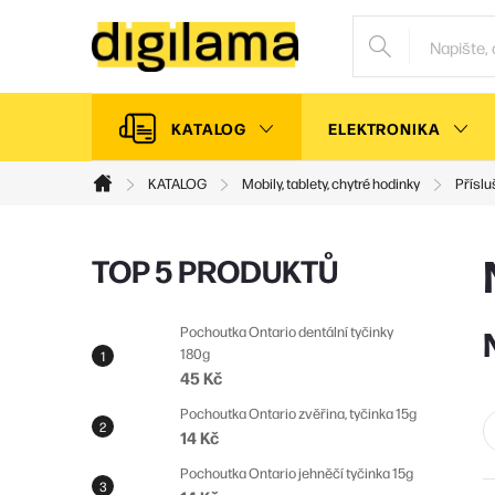
Přejít
na
obsah
KATALOG
ELEKTRONIKA
KATALOG
Mobily, tablety, chytré hodinky
Příslu
Domů
P
TOP 5 PRODUKTŮ
o
s
Pochoutka Ontario dentální tyčinky
180g
t
45 Kč
r
Pochoutka Ontario zvěřina, tyčinka 15g
a
14 Kč
n
Pochoutka Ontario jehněčí tyčinka 15g