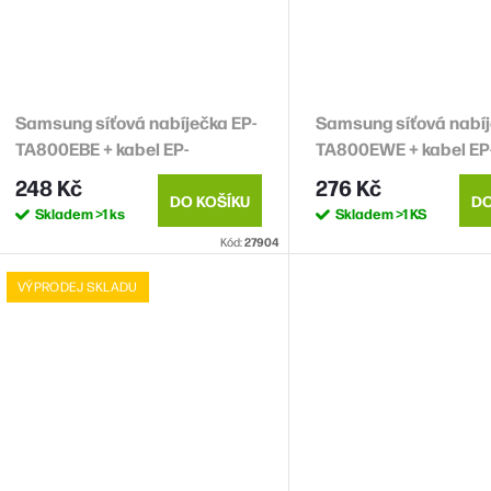
Samsung síťová nabíječka EP-
Samsung síťová nabíj
TA800EBE + kabel EP-
TA800EWE + kabel EP
DG980BBE USB-C, 25W, černá,
DA905BWE USB-C, 25W
248 Kč
276 Kč
(bulk)
(bulk)
DO KOŠÍKU
DO
Skladem
>1 ks
Skladem
>1 KS
Kód:
27904
VÝPRODEJ SKLADU