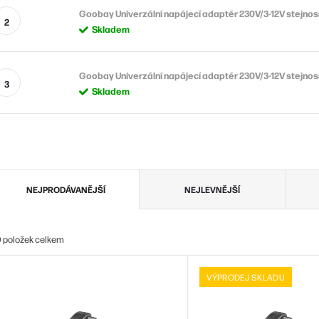
Goobay Univerzální napájecí adaptér 230V/3-12V stejn
Skladem
Goobay Univerzální napájecí adaptér 230V/3-12V stejn
Skladem
Ř
NEJPRODÁVANĚJŠÍ
NEJLEVNĚJŠÍ
a
z
0
položek celkem
e
V
n
VÝPRODEJ SKLADU
ý
p