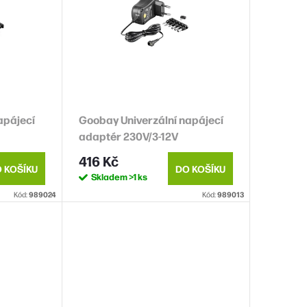
apájecí
Goobay Univerzální napájecí
adaptér 230V/3-12V
A
stejnosměrný 1000mA
416 Kč
 KOŠÍKU
DO KOŠÍKU
Skladem
>1 ks
Kód:
989024
Kód:
989013