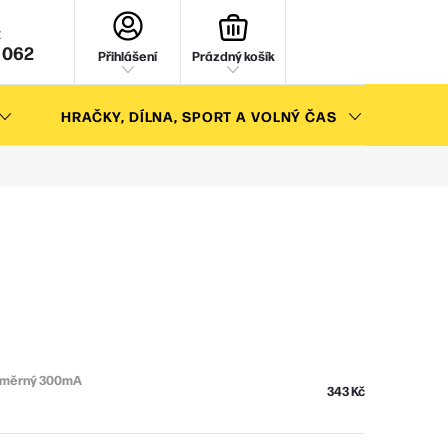
NÁKUPNÍ
KOŠÍK
 062
Přihlášení
Prázdný košík
HRAČKY, DÍLNA, SPORT A VOLNÝ ČAS
AKC
osměrný 300mA
343 Kč