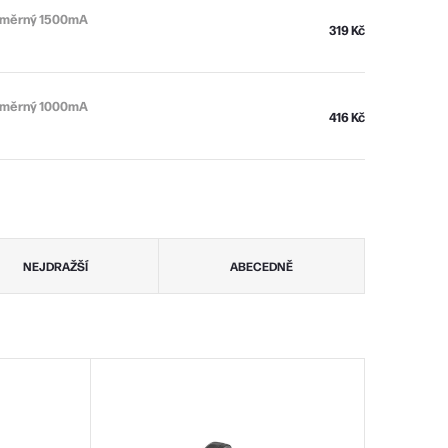
osměrný 1500mA
319 Kč
osměrný 1000mA
416 Kč
NEJDRAŽŠÍ
ABECEDNĚ