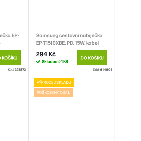
ečka EP-
Samsung cestovní nabíječka
-
EP-T1510XBE, PD, 15W, kabel
, bílá,
USB-C, černá
294 Kč
 KOŠÍKU
DO KOŠÍKU
Skladem
>1 KS
Kód:
327872
Kód:
614901
VÝPRODEJ SKLADU
POŠKOZENÝ OBAL