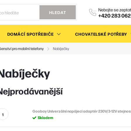
HLEDAT
+420 283 062
DOMÁCÍ SPOTŘEBIČE
CHOVATELSKÉ POTŘEBY
šenství pro mobilní telefony
Nabíječky
Nabíječky
Nejprodávanější
Goobay Univerzální napájecí adaptér 230V/3-12V stejn
Skladem