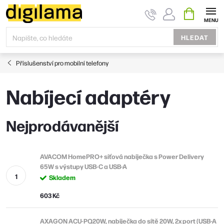
Přejít
NÁKUPNÍ
KOŠÍK
na
obsah
HLEDAT
Příslušenství pro mobilní telefony
Nabíjecí adaptéry
Nejprodávanější
AVACOM HomePRO+ síťová nabíječka s Power Delivery
65W s výstupy USB-C a USB-A
Skladem
603 Kč
AXAGON ACU-PQ20W, nabíječka do sítě 20W, 2x port (USB-A