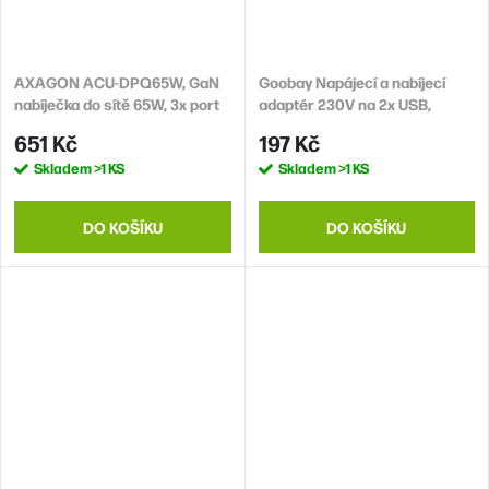
AXAGON ACU-DPQ65W, GaN
Goobay Napájecí a nabíjecí
nabíječka do sítě 65W, 3x port
adaptér 230V na 2x USB,
(USB-A + dual USB-C),
max.2,4A, bílý
651 Kč
197 Kč
PD3.0/QC4+/PPS/Apple, bílá
Skladem
>1 KS
Skladem
>1 KS
DO KOŠÍKU
DO KOŠÍKU