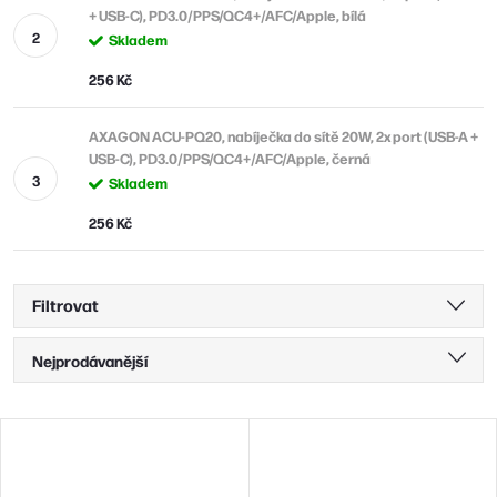
+ USB-C), PD3.0/PPS/QC4+/AFC/Apple, bílá
Skladem
256 Kč
AXAGON ACU-PQ20, nabíječka do sítě 20W, 2x port (USB-A +
USB-C), PD3.0/PPS/QC4+/AFC/Apple, černá
Skladem
256 Kč
Filtrovat
Ř
Nejprodávanější
a
Nejlevnější
z
V
Nejdražší
e
ý
Abecedně