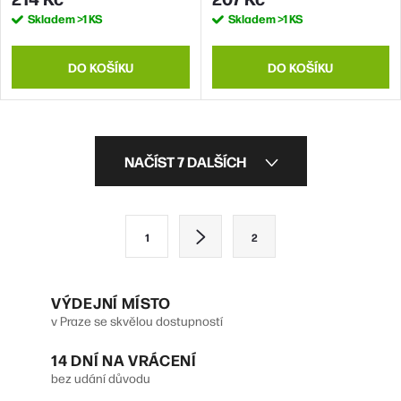
(bulk)
Skladem
>1 KS
Skladem
>1 KS
DO KOŠÍKU
DO KOŠÍKU
O
NAČÍST 7 DALŠÍCH
v
l
S
1
2
á
t
d
r
VÝDEJNÍ MÍSTO
a
á
v Praze se skvělou dostupností
n
c
14 DNÍ NA VRÁCENÍ
k
í
bez udání důvodu
o