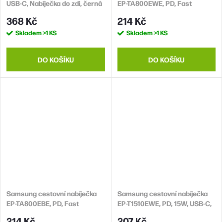
USB-C, Nabíječka do zdi, černá
EP-TA800EWE, PD, Fast
charging, USB-C, 25 W, bílá,
368 Kč
214 Kč
(bulk)
Skladem
>1 KS
Skladem
>1 KS
DO KOŠÍKU
DO KOŠÍKU
Samsung cestovní nabíječka
Samsung cestovní nabíječka
EP-TA800EBE, PD, Fast
EP-T1510EWE, PD, 15W, USB-C,
charging, USB-C, 25 W, černá,
bílá (bulk)
214 Kč
207 Kč