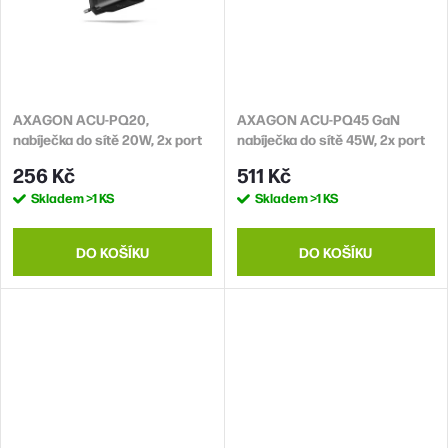
AXAGON ACU-PQ20,
AXAGON ACU-PQ45 GaN
nabíječka do sítě 20W, 2x port
nabíječka do sítě 45W, 2x port
(USB-A + USB-C),
(USB-A + USB-C),
256 Kč
511 Kč
PD3.0/PPS/QC4+/AFC/Apple,
PD3.0/PPS/QC4+/SFC
Skladem
>1 KS
Skladem
>1 KS
černá
2.0/AFC/Apple
DO KOŠÍKU
DO KOŠÍKU