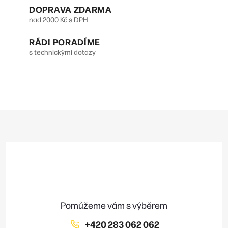
p
DOPRAVA ZDARMA
v
r
nad 2000 Kč s DPH
á
v
n
RÁDI PORADÍME
s technickými dotazy
k
í
y
v
ý
Z
p
á
p
i
a
s
t
u
í
+420 283 062 062