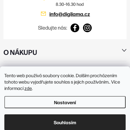
info
@
digilama.cz
Sledujte nás:
O NÁKUPU
E-SHOP
Tento web používá soubory cookie. Dalším procházením
tohoto webu vyjadřujete souhlas s jejich používáním.. Více
PRODEJNY
informací
zde
.
Nastavení
Copyright 2026
Digilama
. Všechna práva vyhrazena.
Upravit nastavení
cookies
Souhlasím
Vytvořil Shoptet