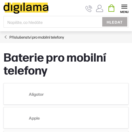
Přejít
NÁKUPNÍ
KOŠÍK
na
obsah
HLEDAT
Příslušenství pro mobilní telefony
Baterie pro mobilní
telefony
Aligator
Apple