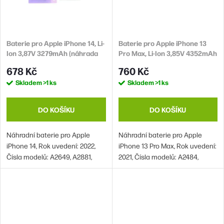
Baterie pro Apple iPhone 14, Li-
Baterie pro Apple iPhone 13
Ion 3,87V 3279mAh (náhrada
Pro Max, Li-Ion 3,85V 4352mAh
A2863)
(náhrada A2653)
678 Kč
760 Kč
Skladem
>1 ks
Skladem
>1 ks
DO KOŠÍKU
DO KOŠÍKU
Náhradní baterie pro Apple
Náhradní baterie pro Apple
iPhone 14, Rok uvedení: 2022,
iPhone 13 Pro Max, Rok uvedení:
Čísla modelů: A2649, A2881,
2021, Čísla modelů: A2484,
A2882, A2883, A2884
A2641, A2643, A2644, A2645