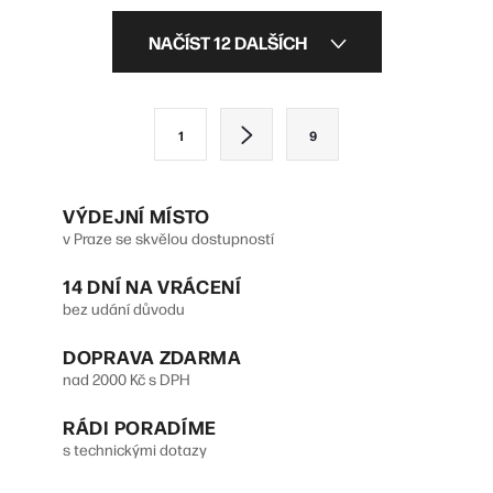
O
NAČÍST 12 DALŠÍCH
v
l
S
1
9
á
t
d
r
VÝDEJNÍ MÍSTO
a
á
v Praze se skvělou dostupností
n
c
14 DNÍ NA VRÁCENÍ
k
í
bez udání důvodu
o
p
DOPRAVA ZDARMA
v
r
nad 2000 Kč s DPH
á
v
n
RÁDI PORADÍME
s technickými dotazy
k
í