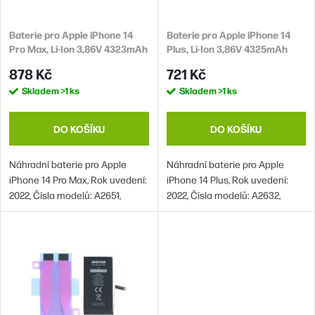
o
r
d
Baterie pro Apple iPhone 14
Baterie pro Apple iPhone 14
o
Pro Max, Li-Ion 3,86V 4323mAh
Plus, Li-Ion 3,86V 4325mAh
u
d
(náhrada A2830)
(náhrada A2850)
878 Kč
721 Kč
k
u
Skladem
>1 ks
Skladem
>1 ks
t
k
ů
t
DO KOŠÍKU
DO KOŠÍKU
ů
Náhradní baterie pro Apple
Náhradní baterie pro Apple
iPhone 14 Pro Max, Rok uvedení:
iPhone 14 Plus, Rok uvedení:
2022, Čísla modelů: A2651,
2022, Čísla modelů: A2632,
A2893, A2896, A2895, A2894
A2885, A2888, A2887, A2886