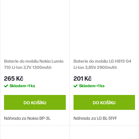
Baterie do mobilu Nokia Lumia
Baterie do mobilu LG H815 G4
710 Li-Ion 3,7V 1300mAh
Li-Ion 3,85V 2900mAh
(náhrada BP-3L)
(náhrada BL-51YF)
265 Kč
201 Kč
Skladem
>1 ks
Skladem
>1 ks
DO KOŠÍKU
DO KOŠÍKU
Náhrada za Nokia BP-3L
Náhrada za LG BL-51YF