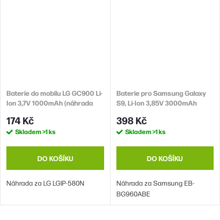
Baterie do mobilu LG GC900 Li-
Baterie pro Samsung Galaxy
Ion 3,7V 1000mAh (náhrada
S9, Li-Ion 3,85V 3000mAh
LGIP-580N)
(náhrada EB-BG960ABE)
174 Kč
398 Kč
Skladem
>1 ks
Skladem
>1 ks
DO KOŠÍKU
DO KOŠÍKU
Náhrada za LG LGIP-580N
Náhrada za Samsung EB-
BG960ABE