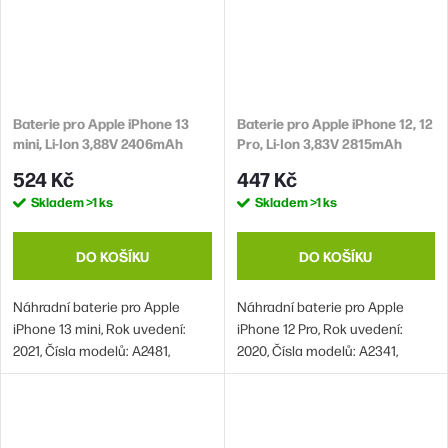
Baterie pro Apple iPhone 13
Baterie pro Apple iPhone 12, 12
mini, Li-Ion 3,88V 2406mAh
Pro, Li-Ion 3,83V 2815mAh
(náhrada A2660)
(náhrada A2479)
524 Kč
447 Kč
Skladem
>1 ks
Skladem
>1 ks
DO KOŠÍKU
DO KOŠÍKU
Náhradní baterie pro Apple
Náhradní baterie pro Apple
iPhone 13 mini, Rok uvedení:
iPhone 12 Pro, Rok uvedení:
2021, Čísla modelů: A2481,
2020, Čísla modelů: A2341,
A2626, A2628, A2629, A2630
A2406, A2407, A2408 a iPhone
12, Rok uvedení: 2020, Čísla
modelů: A2172, A2402, A2403,
A2404