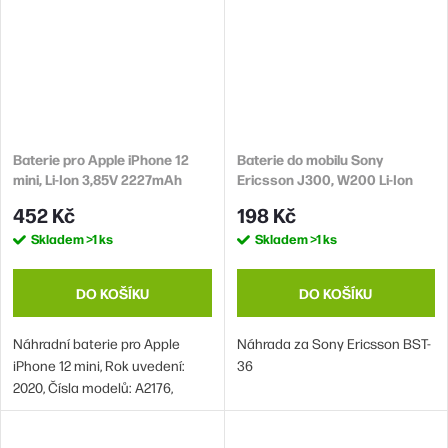
Baterie pro Apple iPhone 12
Baterie do mobilu Sony
mini, Li-Ion 3,85V 2227mAh
Ericsson J300, W200 Li-Ion
(náhrada A2471)
3,7V 780mAh (náhrada BST-36)
452 Kč
198 Kč
Skladem
>1 ks
Skladem
>1 ks
DO KOŠÍKU
DO KOŠÍKU
Náhradní baterie pro Apple
Náhrada za Sony Ericsson BST-
iPhone 12 mini, Rok uvedení:
36
2020, Čísla modelů: A2176,
A2398, A2399, A2400