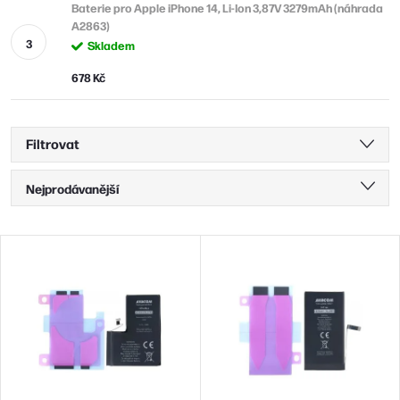
Baterie pro Apple iPhone 14, Li-Ion 3,87V 3279mAh (náhrada
A2863)
Skladem
678 Kč
Filtrovat
Ř
Nejprodávanější
a
Nejlevnější
z
V
Nejdražší
e
ý
n
Abecedně
p
í
i
p
s
r
p