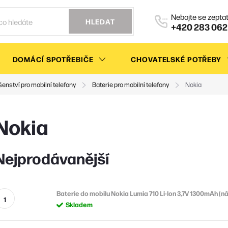
HLEDAT
+420 283 062
DOMÁCÍ SPOTŘEBIČE
CHOVATELSKÉ POTŘEBY
šenství pro mobilní telefony
Baterie pro mobilní telefony
Nokia
Nokia
Nejprodávanější
Baterie do mobilu Nokia Lumia 710 Li-Ion 3,7V 1300mAh (n
Skladem