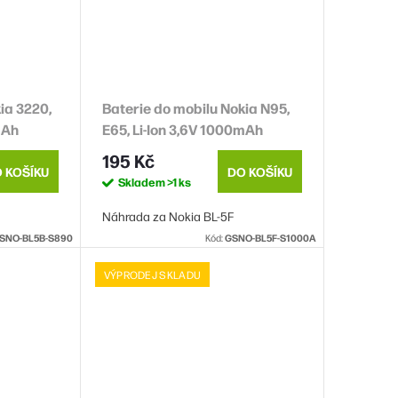
ia 3220,
Baterie do mobilu Nokia N95,
mAh
E65, Li-Ion 3,6V 1000mAh
(náhrada BL-5F)
195 Kč
 KOŠÍKU
DO KOŠÍKU
Skladem
>1 ks
Náhrada za Nokia BL-5F
SNO-BL5B-S890
Kód:
GSNO-BL5F-S1000A
VÝPRODEJ SKLADU