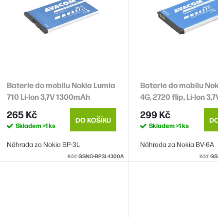
p
s
o
p
d
u
o
k
Baterie do mobilu Nokia Lumia
Baterie do mobilu Nok
d
710 Li-Ion 3,7V 1300mAh
4G, 2720 flip, Li-Ion 3,7
u
(náhrada BP-3L)
1500mAh (náhrada BV
ů
265 Kč
299 Kč
k
DO KOŠÍKU
DO
Skladem
>1 ks
Skladem
>1 ks
Náhrada za Nokia BP-3L
Náhrada za Nokia BV-6A
ů
Kód:
GSNO-BP3L-1300A
Kód:
GS