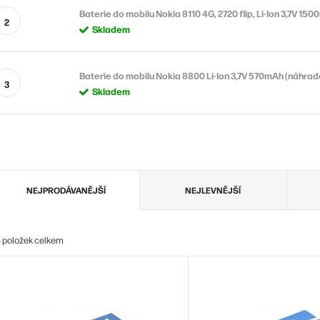
Baterie do mobilu Nokia 8110 4G, 2720 flip, Li-Ion 3,7V 1
Skladem
Baterie do mobilu Nokia 8800 Li-Ion 3,7V 570mAh (náhrad
Skladem
Ř
NEJPRODÁVANĚJŠÍ
NEJLEVNĚJŠÍ
a
z
4
položek celkem
e
V
n
ý
p