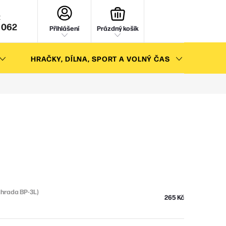
NÁKUPNÍ
KOŠÍK
 062
Přihlášení
Prázdný košík
HRAČKY, DÍLNA, SPORT A VOLNÝ ČAS
AKC
áhrada BP-3L)
265 Kč