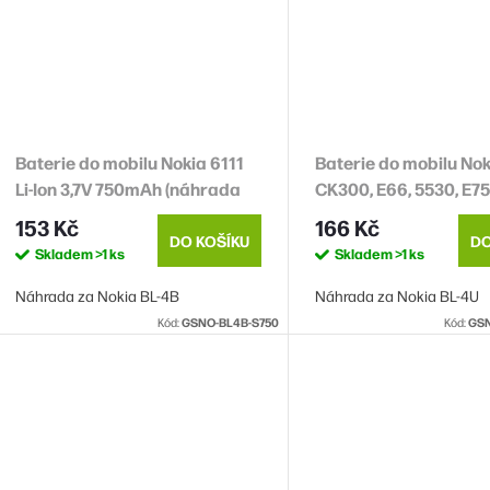
Baterie do mobilu Nokia 6111
Baterie do mobilu Nok
Li-Ion 3,7V 750mAh (náhrada
CK300, E66, 5530, E75,
BL-4B)
Ion 3,7V 1120mAh (náh
153 Kč
166 Kč
4U)
DO KOŠÍKU
DO
Skladem
>1 ks
Skladem
>1 ks
Náhrada za Nokia BL-4B
Náhrada za Nokia BL-4U
Kód:
GSNO-BL4B-S750
Kód:
GSN