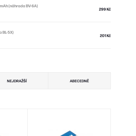
500mAh (náhrada BV-6A)
299 Kč
a BL-5X)
201 Kč
NEJDRAŽŠÍ
ABECEDNĚ