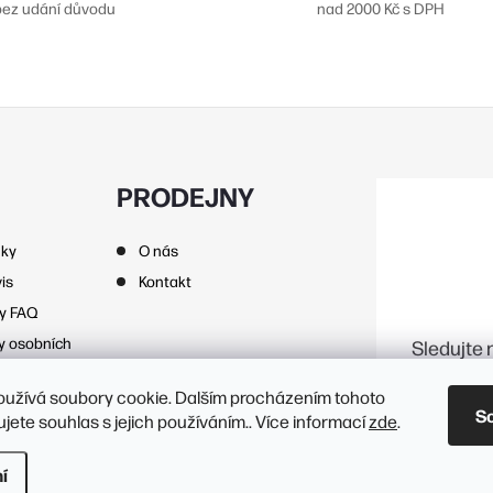
bez udání důvodu
nad 2000 Kč s DPH
d
a
c
p
PRODEJNY
nky
O nás
v
is
Kontakt
k
zy FAQ
y
y osobních
Sledujte 
v
oužívá soubory cookie. Dalším procházením tohoto
ý
S
jete souhlas s jejich používáním.. Více informací
zde
.
p
vení cookies
í