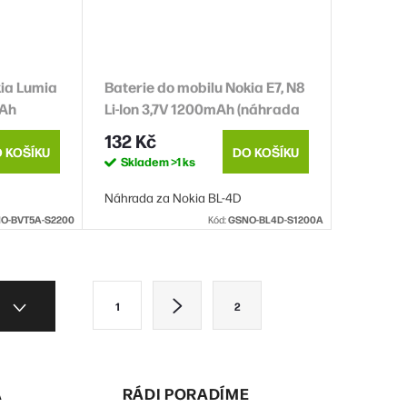
kia Lumia
Baterie do mobilu Nokia E7, N8
mAh
Li-Ion 3,7V 1200mAh (náhrada
DOPRODEJ
BL-4D)
132 Kč
 KOŠÍKU
DO KOŠÍKU
Skladem
>1 ks
Náhrada za Nokia BL-4D
O-BVT5A-S2200
Kód:
GSNO-BL4D-S1200A
S
1
2
t
r
á
A
RÁDI PORADÍME
n