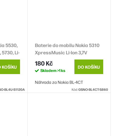
ia 5530,
Baterie do mobilu Nokia 5310
 5730, Li-
XpressMusic Li-Ion 3,7V
rada BL-
860mAh (náhrada BL-4CT) -
180 Kč
DOPRODEJ
 KOŠÍKU
DO KOŠÍKU
Skladem
>1 ks
Náhrada za Nokia BL-4CT
O-BL4U-S1120A
Kód:
GSNO-BL4CT-S860