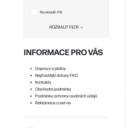
i
r
Na skladě
14
ROZBALIT FILTR
r
INFORMACE PRO VÁS
t
Dopravy a platby
Nejčastější dotazy FAQ
t
Kontakty
Obchodní podmínky
Podmínky ochrany osobních údajů
Reklamace a servis