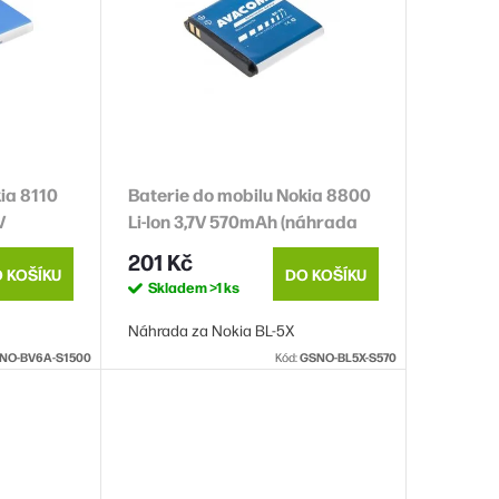
ia 8110
Baterie do mobilu Nokia 8800
V
Li-Ion 3,7V 570mAh (náhrada
-6A)
BL-5X)
201 Kč
 KOŠÍKU
DO KOŠÍKU
Skladem
>1 ks
Náhrada za Nokia BL-5X
NO-BV6A-S1500
Kód:
GSNO-BL5X-S570