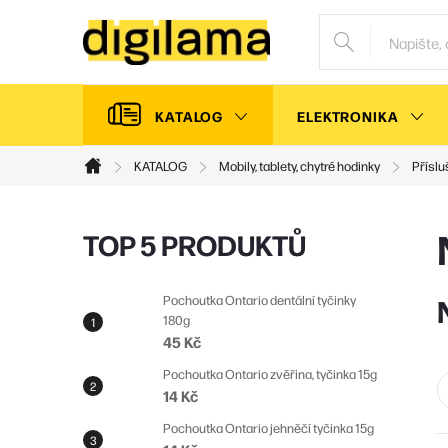
Přejít
na
obsah
KATALOG
ELEKTRONIKA
KATALOG
Mobily, tablety, chytré hodinky
Příslu
Domů
P
TOP 5 PRODUKTŮ
o
s
Pochoutka Ontario dentální tyčinky
180g
t
45 Kč
r
Pochoutka Ontario zvěřina, tyčinka 15g
a
14 Kč
n
Pochoutka Ontario jehněčí tyčinka 15g