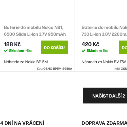
Baterie do mobilu Nokia N81,
Baterie do mobilu No
6500 Slide Li-Ion 3,7V 950mAh
730 Li-Ion 3,8V 2200
(náhrada BP-5M)
(náhrada BV-T5A) - 
188 Kč
420 Kč
DO KOŠÍKU
DO
Skladem
>1 ks
Skladem
1 ks
Náhrada za Nokia BP-5M
Náhrada za Nokia BV-T5A
Kód:
GSNO-BP5M-S950A
Kód:
GSN
O
NAČÍST DALŠÍ 2
v
á
14 DNÍ NA VRÁCENÍ
DOPRAVA ZDARM