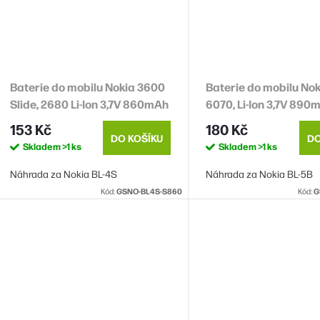
Baterie do mobilu Nokia 3600
Baterie do mobilu Nok
Slide, 2680 Li-Ion 3,7V 860mAh
6070, Li-Ion 3,7V 890
(náhrada BL-4S)
(náhrada BL-5B)
153 Kč
180 Kč
DO KOŠÍKU
DO
Skladem
>1 ks
Skladem
>1 ks
Náhrada za Nokia BL-4S
Náhrada za Nokia BL-5B
Kód:
GSNO-BL4S-S860
Kód:
G