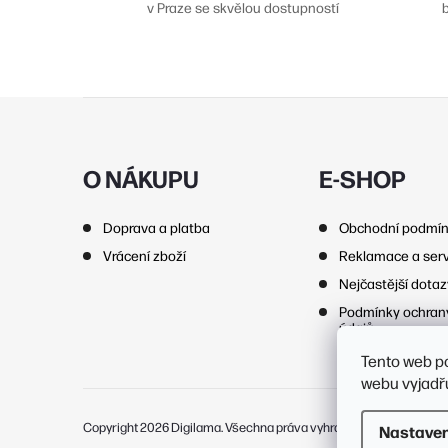
v Praze se skvělou dostupností
Z
í
á
p
O NÁKUPU
E-SHOP
r
a
Doprava a platba
Obchodní podmí
t
Vrácení zboží
Reklamace a serv
í
Nejčastější dota
Podmínky ochran
údajů
Tento web p
webu vyjadřu
Copyright 2026
Digilama
. Všechna práva vyhrazena.
Upravit nasta
Nastaven