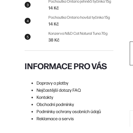
n
Pochoutka Ontario jehněčí tyčinka 15g
14 Kč
n
Pochoutka Ontario hovězí tyčinka 15g
í
14 Kč
p
Konzerva N&D Cat Natural Tuna 70g
38 Kč
a
n
e
INFORMACE PRO VÁS
l
Dopravy a platby
Nejčastější dotazy FAQ
Kontakty
Obchodní podmínky
Podmínky ochrany osobních údajů
Reklamace a servis