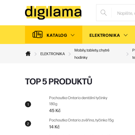
Přejít
na
obsah
KATALOG
ELEKTRONIKA
Mobily, tablety, chytré
P
ELEKTRONIKA
Domů
hodinky
t
P
TOP 5 PRODUKTŮ
o
s
Pochoutka Ontario dentální tyčinky
180g
t
45 Kč
r
Pochoutka Ontario zvěřina, tyčinka 15g
a
14 Kč