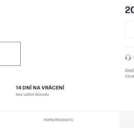
2
Měr
cena
Znač
Záru
14 DNÍ NA VRÁCENÍ
bez udání důvodu
POPIS PRODUKTU