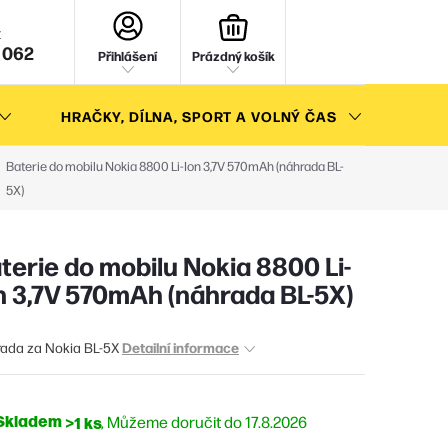
NÁKUPNÍ
KOŠÍK
 062
Přihlášení
Prázdný košík
HRAČKY, DÍLNA, SPORT A VOLNÝ ČAS
AKC
Baterie do mobilu Nokia 8800 Li-Ion 3,7V 570mAh (náhrada BL-
5X)
terie do mobilu Nokia 8800 Li-
n 3,7V 570mAh (náhrada BL-5X)
Detailní informace
ada za Nokia BL-5X
Skladem
>1 ks
17.8.2026