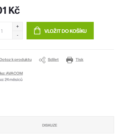
01 Kč
ná
:
VLOŽIT DO KOŠÍKU
Dotaz k produktu
Sdílet
Tisk
ka:
AVACOM
ka
:
24 měsíců
DISKUZE