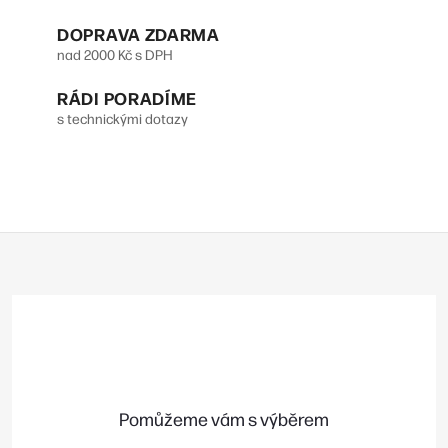
d
DOPRAVA ZDARMA
a
nad 2000 Kč s DPH
c
RÁDI PORADÍME
í
s technickými dotazy
p
r
v
Z
k
á
y
p
v
a
t
ý
í
p