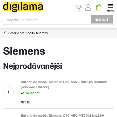
Přejít
NÁKUPNÍ
KOŠÍK
na
obsah
HLEDAT
Baterie pro mobilní telefony
Siemens
Nejprodávanější
Baterie do mobilu Siemens C55, S55 Li-Ion 3,6V 850mAh
(náhrada EBA-510)
Skladem
185 Kč
Baterie do mobilu Siemens C45, A50, MT50 Li-Ion 3,6V