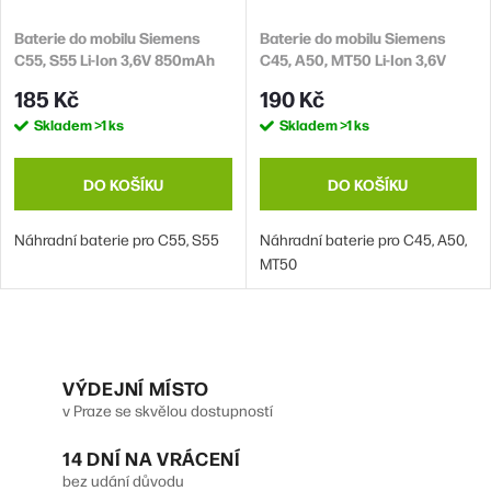
o
r
d
Baterie do mobilu Siemens
Baterie do mobilu Siemens
o
C55, S55 Li-Ion 3,6V 850mAh
C45, A50, MT50 Li-Ion 3,6V
u
d
(náhrada EBA-510)
850mAh
185 Kč
190 Kč
k
u
Skladem
>1 ks
Skladem
>1 ks
t
k
ů
t
DO KOŠÍKU
DO KOŠÍKU
ů
Náhradní baterie pro C55, S55
Náhradní baterie pro C45, A50,
MT50
O
v
VÝDEJNÍ MÍSTO
v Praze se skvělou dostupností
l
14 DNÍ NA VRÁCENÍ
á
bez udání důvodu