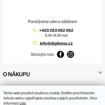
a
t
í
+420 283 062 062
info
@
digilama.cz
Sledujte nás:
O NÁKUPU
E-SHOP
Tento web používá soubory cookie. Dalším procházením
tohoto webu vyjadřujete souhlas s jejich používáním.. Více
PRODEJNY
informací
zde
.