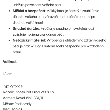
udržuje pozornost vašeho psa.
Měkká a bezpečná
: Měkký latex je šetrný k zoubkům a
dásním vašeho psa, zároveň dostatečně robustní pro
dlouhotrvající hraní.
Snadná údržba
: Hračka je snadno omyvatelná, což
zajišťuje hygienu a snadnou péči.
Netoxický materiál
: Vyrobena s ohledem na zdraví vašeho
psa, je hračka Dog Fantasy zcela bezpečná pro každodenní
hraní.
Velikost
18 cm
Typ: Vyrobce
Název: Plaček Pet Products s.r.o.
Adresa: Revoluční 1381/III
Město: Poděbrady
PSČ: 290 01