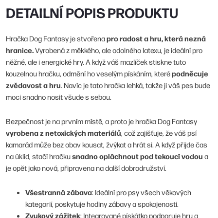
DETAILNÍ POPIS PRODUKTU
pro radost a hru, která nezná
Hračka Dog Fantasy je stvořena
hranice.
Vyrobená z měkkého, ale odolného latexu, je ideální pro
něžné, ale i energické hry. A když váš mazlíček stiskne tuto
podněcuje
kouzelnou hračku, odmění ho veselým pískáním, které
zvědavost a hru
. Navíc je tato hračka lehká, takže ji váš pes bude
moci snadno nosit všude s sebou.
Bezpečnost je na prvním místě, a proto je hračka Dog Fantasy
vyrobena z netoxických materiálů
, což zajišťuje, že váš psí
kamarád může bez obav kousat, žvýkat a hrát si. A když přijde čas
snadno opláchnout pod tekoucí vodou
na úklid, stačí hračku
a
je opět jako nová, připravena na další dobrodružství.
Všestranná zábava
: Ideální pro psy všech věkových
kategorií, poskytuje hodiny zábavy a spokojenosti.
Zvukový zážitek
: Integrované pískátko podporuje hru a