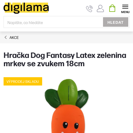
Přejít
NÁKUPNÍ
KOŠÍK
na
obsah
HLEDAT
AKCE
Hračka Dog Fantasy Latex zelenina
mrkev se zvukem 18cm
VÝPRODEJ SKLADU