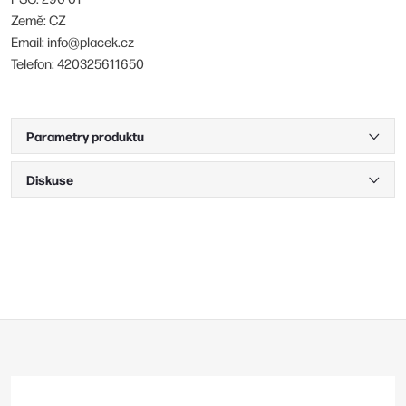
Země: CZ
Email: info@placek.cz
Telefon: 420325611650
Parametry produktu
Diskuse
Z
á
p