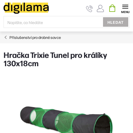
Přejít
NÁKUPNÍ
KOŠÍK
na
obsah
HLEDAT
Příslušenství pro drobné savce
Hračka Trixie Tunel pro králíky
130x18cm