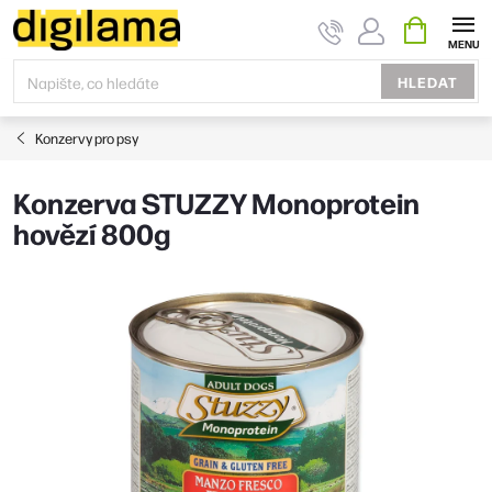
Přejít
NÁKUPNÍ
KOŠÍK
na
obsah
HLEDAT
Konzervy pro psy
Konzerva STUZZY Monoprotein
hovězí 800g