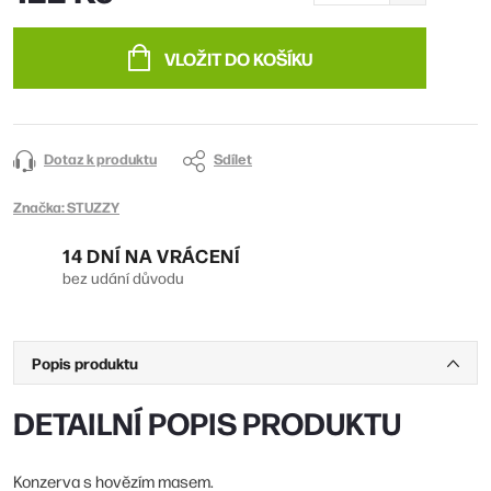
Měrná
cena:
VLOŽIT DO KOŠÍKU
Dotaz k produktu
Sdílet
Značka:
STUZZY
14 DNÍ NA VRÁCENÍ
bez udání důvodu
Popis produktu
DETAILNÍ POPIS PRODUKTU
Konzerva s hovězím masem.