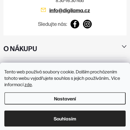
info
@
digilama.cz
Sledujte nás:
O NÁKUPU
E-SHOP
Tento web používá soubory cookie. Dalším procházením
tohoto webu vyjadřujete souhlas s jejich používáním.. Více
PRODEJNY
informací
zde
.
Nastavení
Copyright 2026
Digilama
. Všechna práva vyhrazena.
Upravit nastavení
cookies
Souhlasím
Vytvořil Shoptet