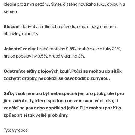
Ideální pro zimní sezónu. Směs čistého hovězího tuku, obilovin a
semen.
Složení:
deriváty rostlinného původu, oleje a tuky, semena,
obiloviny, minerály
Jakostní znaky:
hrubé proteiny 9,5%, hrubé oleje a tuky 24%,
hrubé popeloviny 3,5%, hrubá vláknina 3%.
Odstraňte síťky z lojových koulí. Ptáci se mohou do sítěk
zachytit drápky, nedokáží se osvobodit a zahynou.
Síťky však nemusí být nebezpečné jen pro ptáky, ale i pro
jiná zvířata. Ty, které spadnou na zem svou vůní lákají i
venčící se psy nebo například ježky. Ti je mohou pozřít a
způsobit si tak velké problémy.
Typ: Vyrobce