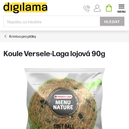
Přejít
NÁKUPNÍ
KOŠÍK
na
obsah
HLEDAT
Krmivo pro ptáky
Koule Versele-Laga lojová 90g