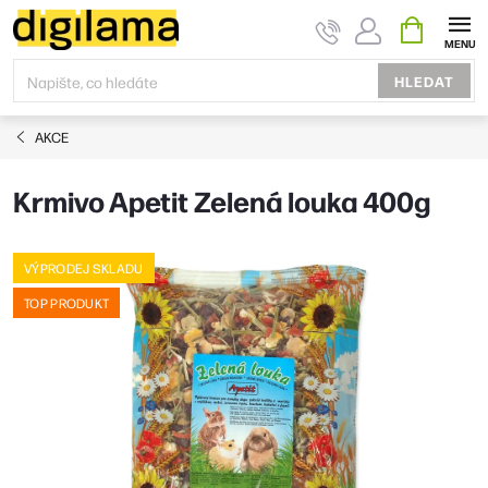
Přejít
NÁKUPNÍ
KOŠÍK
na
obsah
HLEDAT
AKCE
Krmivo Apetit Zelená louka 400g
VÝPRODEJ SKLADU
TOP PRODUKT