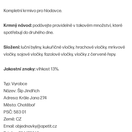
Kompletní krmivo pro hlodavce.
Krmný návod:
podávejte pravidelně v takovém množství, které
spotřebují do druhého dne.
Složení:
luční byliny, kukuřičné vločky, hrachové vločky, mrkvové
vločky, sojové vločky, fazolové vločky, vločky z červené řepy.
Jakostní znaky:
vlhkost 13%.
Typ: Vyrobce
Název: Šíp Jindřich
Adresa: Krále Jana 274
Město: Chotěboř
PSČ: 583 01
Země: CZ
Email: objednavky@apetit.cz