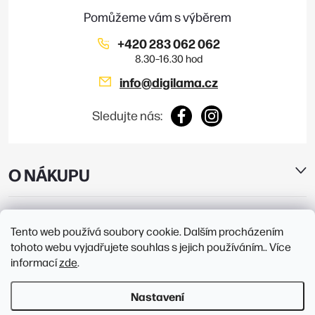
í
+420 283 062 062
info
@
digilama.cz
Sledujte nás:
O NÁKUPU
E-SHOP
Tento web používá soubory cookie. Dalším procházením
tohoto webu vyjadřujete souhlas s jejich používáním.. Více
PRODEJNY
informací
zde
.
Nastavení