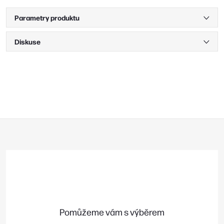
Parametry produktu
Diskuse
Z
á
p
a
t
í