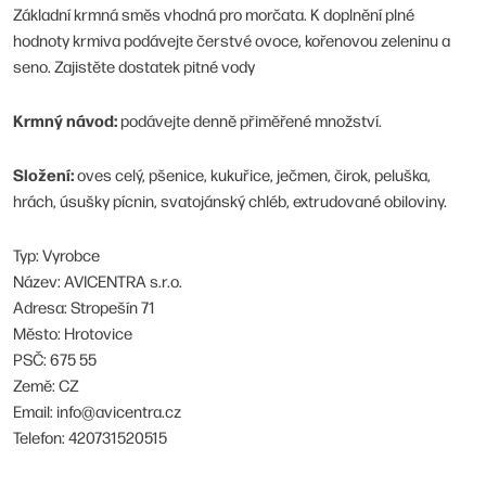
Základní krmná směs vhodná pro morčata. K doplnění plné
hodnoty krmiva podávejte čerstvé ovoce, kořenovou zeleninu a
seno. Zajistěte dostatek pitné vody
Krmný návod:
podávejte denně přiměřené množství.
Složení:
oves celý, pšenice, kukuřice, ječmen, čirok, peluška,
hrách, úsušky pícnin, svatojánský chléb, extrudované obiloviny.
Typ: Vyrobce
Název: AVICENTRA s.r.o.
Adresa: Stropešín 71
Město: Hrotovice
PSČ: 675 55
Země: CZ
Email: info@avicentra.cz
Telefon: 420731520515