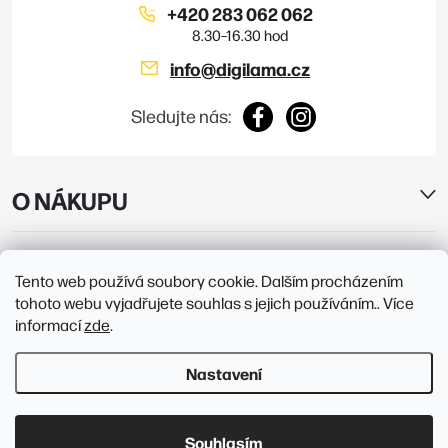
+420 283 062 062
info
@
digilama.cz
Sledujte nás:
O NÁKUPU
E-SHOP
Tento web používá soubory cookie. Dalším procházením
tohoto webu vyjadřujete souhlas s jejich používáním.. Více
PRODEJNY
informací
zde
.
Nastavení
Copyright 2026
Digilama
. Všechna práva vyhrazena.
Upravit nastavení
cookies
Souhlasím