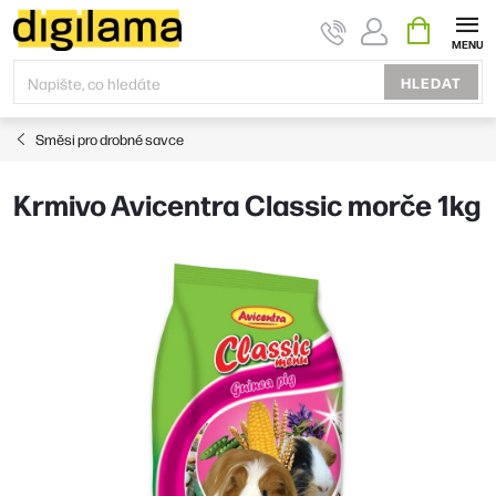
Přejít
NÁKUPNÍ
KOŠÍK
na
obsah
HLEDAT
Směsi pro drobné savce
Krmivo Avicentra Classic morče 1kg