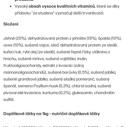
obsah vysoce kvalitních vitamínů
Vysoký
, které se díky
přídavku "za studena" vyznačují delší trvanlivostí.
Složení
Jehně (20%), dehydratovaný protein z jehněte (18%), špalda (10%),
oves (10%), sušená vejce, sleď, dehydratovaný protein ze sledě,
kuřecí tuk, rybí olej (ze sledě), sušené řepné řízky, vláknina z
hrachu, sušené mrkve, sušená vojtěška, inulin,
fruktooligosacharidy, extrakt z kvasnic (zdroj
mannanoligosacharidů), sušené borůvky (0,5%), sušená jablka,
sušené granátové jablko, sušený sladký pomeranč, sušený
špenát, semena Psyllium husk (0,3%), chlorid sodný, sušené
pivovarské kvasnice, kurkuma (0,2%), glukosamin, chondroitin
sulfát.
Doplňkové látky na 1kg – nutriční doplňkové látky