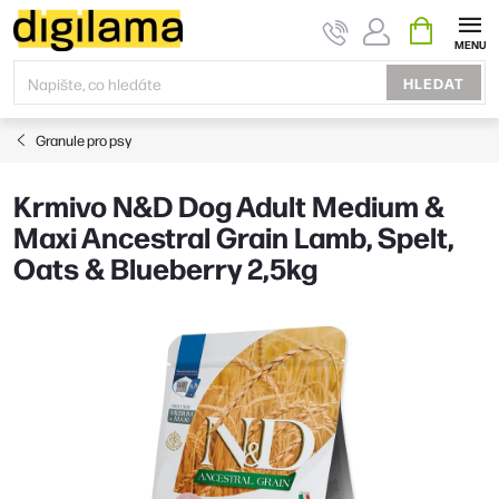
Přejít
NÁKUPNÍ
KOŠÍK
na
obsah
HLEDAT
Granule pro psy
Krmivo N&D Dog Adult Medium &
Maxi Ancestral Grain Lamb, Spelt,
Oats & Blueberry 2,5kg