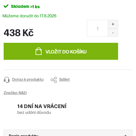
Skladem
>1 ks
17.8.2026
438 Kč
Měrná
cena:
VLOŽIT DO KOŠÍKU
Dotaz k produktu
Sdílet
Značka:
N&D
14 DNÍ NA VRÁCENÍ
bez udání důvodu
Popis produktu