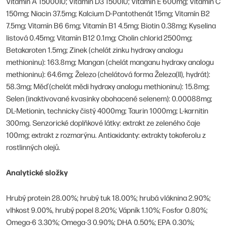
Vitamín A 15000IU; Vitamín D3 1500IU; Vitamín E 600mg; Vitamín C
150mg; Niacin 37.5mg; Kalcium D-Pantothenát 15mg; Vitamín B2
7.5mg; Vitamín B6 6mg; Vitamín B1 4.5mg; Biotin 0.38mg; Kyselina
listová 0.45mg; Vitamín B12 0.1mg; Cholin chlorid 2500mg;
Betakaroten 1.5mg; Zinek (chelát zinku hydroxy analogu
methioninu): 163.8mg; Mangan (chelát manganu hydroxy analogu
methioninu): 64.6mg; Železo (chelátová forma Železa(II), hydrát):
58.3mg; Měď (chelát mědi hydroxy analogu methioninu): 15.8mg;
Selen (inaktivované kvasinky obohacené selenem): 0.00088mg;
DL-Metionin, technicky čistý 4000mg; Taurin 1000mg; L-karnitin
300mg. Senzorické doplňkové látky: extrakt ze zeleného čaje
100mg; extrakt z rozmarýnu. Antioxidanty: extrakty tokoferolu z
rostlinných olejů.
Analytické složky
Hrubý protein 28.00%; hrubý tuk 18.00%; hrubá vláknina 2.90%;
vlhkost 9.00%, hrubý popel 8.20%; Vápník 1.10%; Fosfor 0.80%;
Omega-6 3.30%; Omega-3 0.90%; DHA 0.50%; EPA 0.30%;