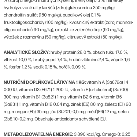
hydrolyzované ulity korýšů (zdroj glukosaminu 250 mg/kg),
chondroitin-sulfát (150 mg/kg), pupalkový olej 0,1 %,
fruktooligosacharidy (100 mg/kg), kvasničný extrakt (zdroj mannan-
oligosacharidů 90 mg/kg), extrakt ze zeleného čaje (50 mg/kg),
výtažek z rozmarýnu (50 mg/kg), citrusový extrakt (50 mg/kg).
ANALYTICKÉ SLOŽKY:
hrubý protein 28,0 %, obsah tuku 17,0 %,
vlhkost 10,0 %, hrubý popel 7,4 %, hrubá vláknina 2,4 %, vápník 1,6
%, fosfor 1,2 %, sodík 0,15 %, hořčík 0,09 %.
NUTRIČNÍ DOPLŇKOVÉ LÁTKY NA 1 KG:
vitamín A (3a672a) 14
000 IU, vitamín D3 (E671) 1 200 IU, vitamín E (α-tokoferol) (3a700)
300 mg, vitamín B1 (3a821) 1 mg, vitamín B2 6 mg, vitamín B6
(3a831) 1 mg, vitamín B12 0,04 mg, zinek (E6) 80 mg, železo (E1) 60
mg, mangan (E5) 35 mg, jód (3b201) 0,5 mg, měď (E4) 12 mg, selen
(3b8.10) 0,2 mg. Obsahuje antioxidanty schválené EU.
METABOLIZOVATELNÁ ENERGIE:
3 890 kcal/kg. Omega-3: 0,25