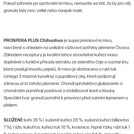
Pokud sáhnete po správném krmivu, nemusíte se bát, že by pro něj
granule byly moc velké nebo naopak malé.
PROSPERA PLUS Chihuahua
je superpremiové krmivo,
navržené s ohledem na unikátní výživové potřeby plemene Čivava.
Základem receptury je kvalitní lehce stravitelné kuřecí maso
doplněné o funkční přísady extraktu ze zeleného čaje a rozmarýnu
které posilují imunitu pejsků. Krmivo je obohaceno o rybí tuk
(omega 3 mastné kyseliny) a pupalkový olej, které podporují
zdravou srst tohoto plemene. Chondroprotektiva glukosamin a
chondroitin pomáhají posilovat a stabilizovat kosti a klouby.
Speciální tvar granulí pomáhá k prevenci před zubním kamenem a
plakem.
SLOŽENÍ:
kuře 35 % ( sušené kuřecí 28 %, sušená kuřecí bílkovina
7 %), rýže, kukuřice, kuřecí tuk 10 %, kvasnice, řepné řízky, rybí tuk 1
% (zdroj omega-3 mastných kyselin), lněný olej 0,5 %, minerály,