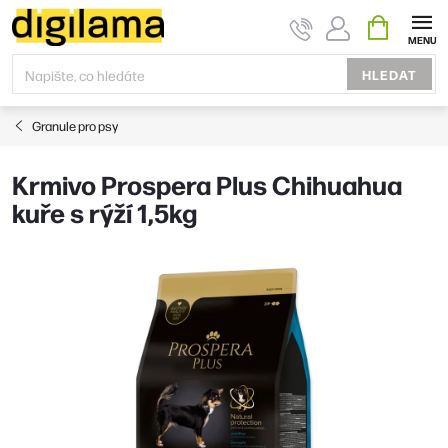
Přejít
NÁKUPNÍ
KOŠÍK
na
obsah
HLEDAT
Granule pro psy
Krmivo Prospera Plus Chihuahua
kuře s rýží 1,5kg