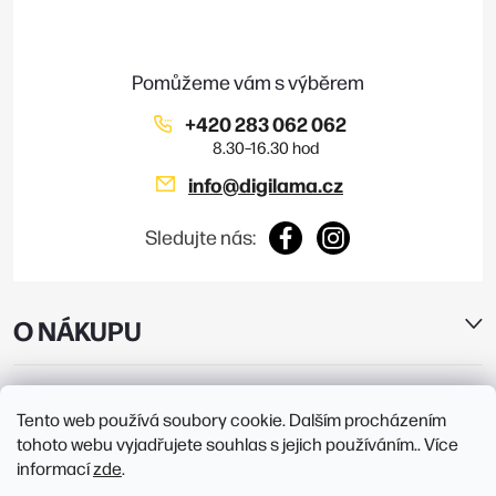
a
t
í
+420 283 062 062
info
@
digilama.cz
Sledujte nás:
O NÁKUPU
E-SHOP
Tento web používá soubory cookie. Dalším procházením
tohoto webu vyjadřujete souhlas s jejich používáním.. Více
PRODEJNY
informací
zde
.