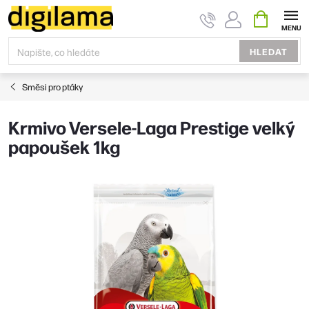
Přejít
NÁKUPNÍ
KOŠÍK
na
obsah
HLEDAT
Směsi pro ptáky
Krmivo Versele-Laga Prestige velký
papoušek 1kg