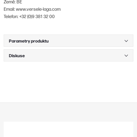
Země: BE
Email: www.versele-laga.com
Telefon: +32 (0)9 381 32 00
Parametry produktu
Diskuse
Z
á
p